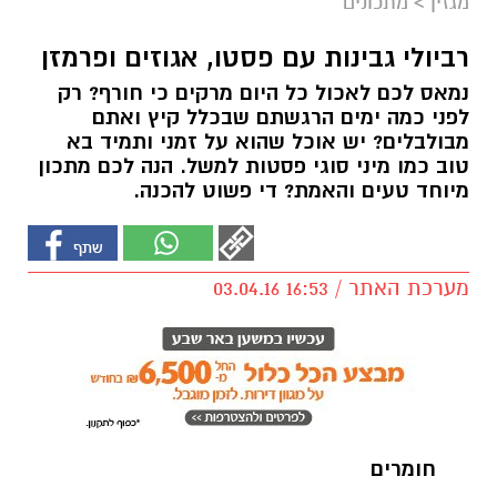
מגזין
>
מתכונים
רביולי גבינות עם פסטו, אגוזים ופרמזן
נמאס לכם לאכול כל היום מרקים כי חורף? רק
לפני כמה ימים הרגשתם שבכלל קיץ ואתם
מבולבלים? יש אוכל שהוא על זמני ותמיד בא
טוב כמו מיני סוגי פסטות למשל. הנה לכם מתכון
מיוחד טעים והאמת? די פשוט להכנה.
מערכת האתר / 16:53 03.04.16
חומרים
‏1 חבילה (500 גרם) רביולי גבינה ועשבי תיבול
של סורג'יטל
‏1 חבילה (500 גרם) רביולי גבינה
ועשבי תיבול של סורג'יטל