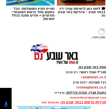
נט
חודשיים + חודש מתנה (כולל
תגים:
סוכנות "רוברטו"
,
באר שבע נט
,
טיק טוק
,
החגים!)
טליה איטח
,
סטפאן
טוען כתבה...
צוות באר שבע נט:
מנכ"ל ועורך ראשי:
רם שהם
ram@isnet.co.il
רכז מערכת:
רותם שרון
rotems@isnet.co.il
כתבת מגזין, חברה ורכילות:
שרון דינר
sharondinarr@gmail.com
מכירות פרסום בבאר שבע נט:
050-8833100