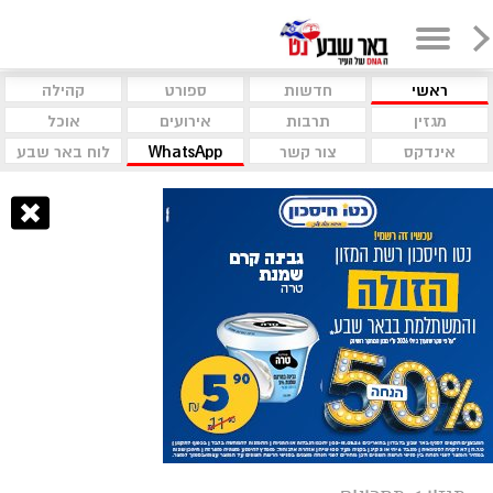
ראשי
חדשות
ספורט
קהילה
מגזין
תרבות
אירועים
אוכל
אינדקס
צור קשר
WhatsApp
לוח באר שבע