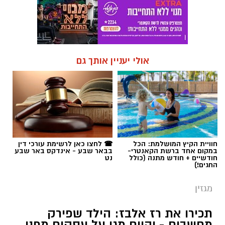
אולי יעניין אותך גם
חוויית הקיץ המושלמת: הכל
☎ לחצו כאן לרשימת עורכי דין
במקום אחד ברשת הקאנטרי-
בבאר שבע - אינדקס באר שבע
חודשיים + חודש מתנה (כולל
נט
החגים!)
מגזין
תכירו את רז אלבז: הילד שפירק
מחשבים - והיום מגן על עסקים מפני
מתקפות סייבר
בזמן שבני גילו רק מתחילים לחשוב על הקריירה,
רז אלבז מבאר שבע כבר הוביל צוותי סייבר,