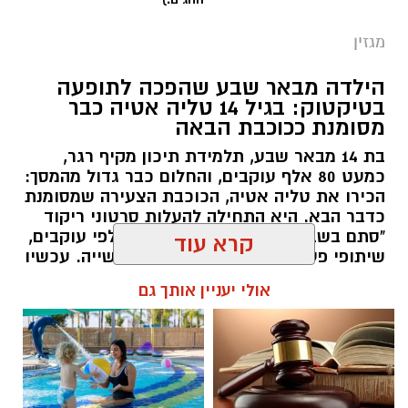
בטיקטוק: בגיל 14 טליה אטיה כבר
מסומנת ככוכבת הבאה
בת 14 מבאר שבע, תלמידת תיכון מקיף רגר,
כמעט 80 אלף עוקבים, והחלום כבר גדול מהמסך:
הכירו את טליה אטיה, הכוכבת הצעירה שמסומנת
כדבר הבא. היא התחילה להעלות סרטוני ריקוד
"סתם בשביל הכיף", אבל אז הגיעו אלפי עוקבים,
שיתופי פעולה עם אמנים והכרה בתעשייה. עכשיו
טליה אטיה מבאר שבע חולמת לכבוש את הבמות
קרא עוד
הגדולות כזמרת ושחקנית: "הטיקטוק הוא רק
ההתחלה. אני רוצה שיכירו את טליה שמעבר
אולי יעניין אותך גם
לסרטונים" אמרה בחן.
שרון דינר / 15:28 16.07.26
רז אלבז. צילום: פרטי
☎ לחצו כאן לרשימת עורכי דין
חוויית הקיץ המושלמת: הכל
בבאר שבע - אינדקס באר שבע
במקום אחד ברשת הקאנטרי-