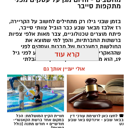
פיתח מוצרים טכנולוגיים, צבר מאות אלפי צפיות
ברשתות החברתיות, והפך למי שמוצא את
החולשות במערכות של חברות ועסקים לפני
שההאקרים מגיעים אליהן. עכשיו, רגע לפני גיל
קרא עוד
19, הוא מסביר למה דווקא הסקרנות הבלתי
נגמרת שלו היא הנשק הכי חזק שלו.
אולי יעניין אותך גם
שרון דינר / 10:49 23.07.26
☎ לחצו כאן לרשימת עורכי דין
חוויית הקיץ המושלמת: הכל
בבאר שבע - אינדקס באר שבע
במקום אחד ברשת הקאנטרי-
תגים:
סייבר
,
באר שבע נט
,
רז אלבז
נט
חודשיים + חודש מתנה (כולל
החגים!)
מגזין
הילדה מבאר שבע שהפכה לתופעה