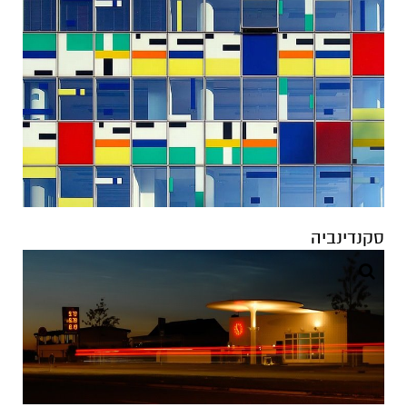
סקנדינביה
פורטוגל