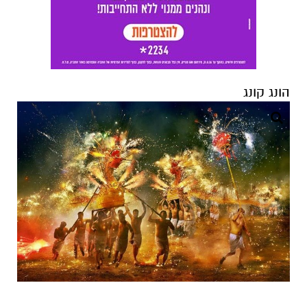
הונג קונג
הודו