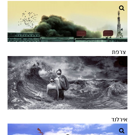
צרפת
אירלנד