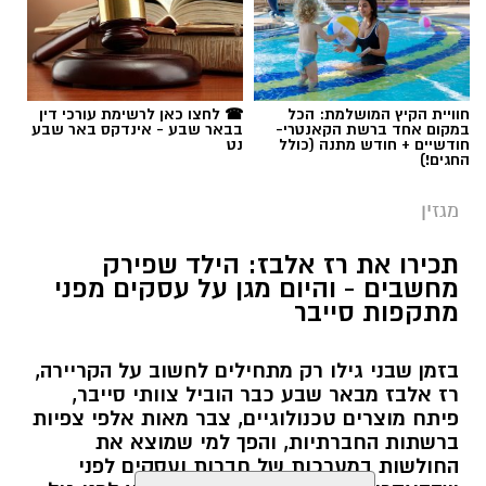
תכירו את רז אלבז: הילד שפירק
מחשבים - והיום מגן על עסקים מפני
מתקפות סייבר
בזמן שבני גילו רק מתחילים לחשוב על הקריירה,
רז אלבז מבאר שבע כבר הוביל צוותי סייבר,
פיתח מוצרים טכנולוגיים, צבר מאות אלפי צפיות
ברשתות החברתיות, והפך למי שמוצא את
החולשות במערכות של חברות ועסקים לפני
שההאקרים מגיעים אליהן. עכשיו, רגע לפני גיל
קרא עוד
19, הוא מסביר למה דווקא הסקרנות הבלתי
נגמרת שלו היא הנשק הכי חזק שלו.
אולי יעניין אותך גם
שרון דינר / 10:49 23.07.26