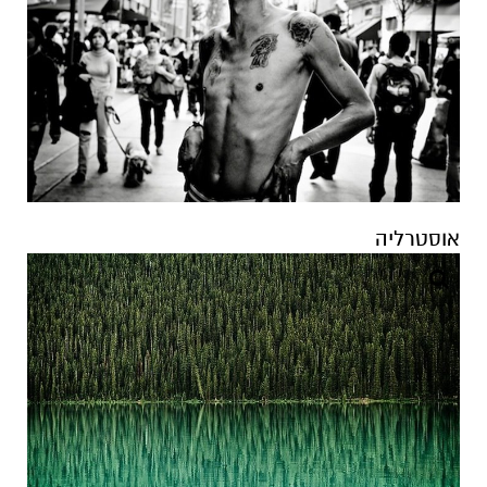
אוסטרליה
ניו זילנד