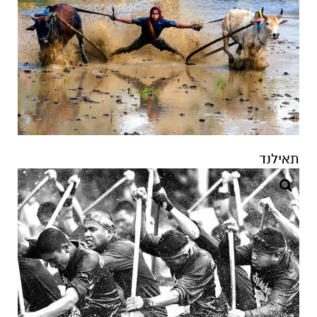
תאילנד
ויאטנם