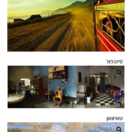
סינגפור
טאיוואן