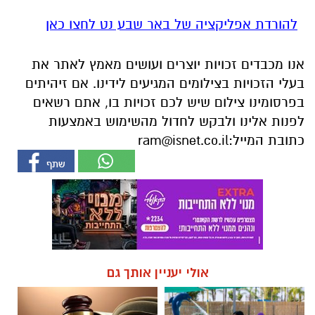
בעלי הזכויות בצילומים המגיעים לידינו. אם זיהיתים
בפרסומינו צילום שיש לכם זכויות בו, אתם רשאים
לפנות אלינו ולבקש לחדול מהשימוש באמצעות
כתובת המייל:
ram@isnet.co.il
אולי יעניין אותך גם
חוויית הקיץ המושלמת: הכל
☎ לחצו כאן לרשימת עורכי דין
במקום אחד ברשת הקאנטרי-
בבאר שבע - אינדקס באר שבע
חודשיים + חודש מתנה (כולל
נט
החגים!)
מגזין