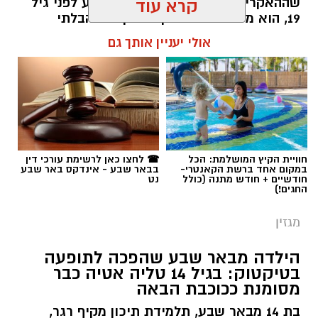
חוויית הקיץ המושלמת: הכל
☎ לחצו כאן לרשימת עורכי דין
במקום אחד ברשת הקאנטרי-
בבאר שבע - אינדקס באר שבע
תגים:
סייבר
,
באר שבע נט
,
רז אלבז
חודשיים + חודש מתנה (כולל
נט
החגים!)
מגזין
הילדה מבאר שבע שהפכה לתופעה
בטיקטוק: בגיל 14 טליה אטיה כבר
מסומנת ככוכבת הבאה
בת 14 מבאר שבע, תלמידת תיכון מקיף רגר,
כמעט 80 אלף עוקבים, והחלום כבר גדול מהמסך:
הכירו את טליה אטיה, הכוכבת הצעירה שמסומנת
כדבר הבא. היא התחילה להעלות סרטוני ריקוד
"סתם בשביל הכיף", אבל אז הגיעו אלפי עוקבים,
שיתופי פעולה עם אמנים והכרה בתעשייה. עכשיו
טליה אטיה מבאר שבע חולמת לכבוש את הבמות
קרא עוד
הגדולות כזמרת ושחקנית: "הטיקטוק הוא רק
ההתחלה. אני רוצה שיכירו את טליה שמעבר
אולי יעניין אותך גם
לסרטונים" אמרה בחן.