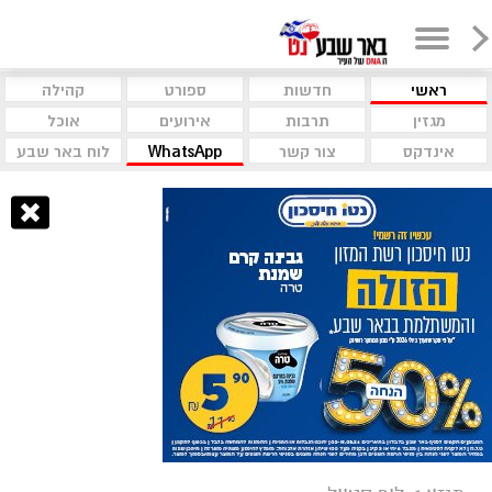
ראשי
חדשות
ספורט
קהילה
מגזין
תרבות
אירועים
אוכל
אינדקס
צור קשר
WhatsApp
לוח באר שבע