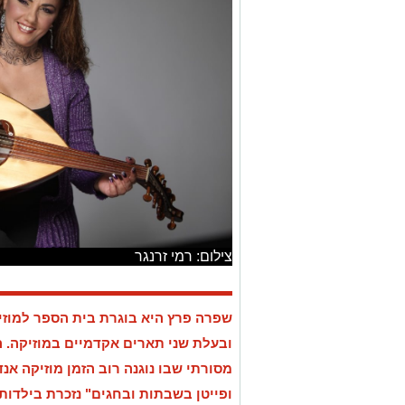
צילום: רמי זרנגר
שפרה פרץ היא בוגרת בית הספר למוזיק
ובעלת שני תארים אקדמיים במוזיקה. ה
מסורתי שבו נוגנה רוב הזמן מוזיקה אנ
ופייטן בשבתות ובחגים" נזכרת בילדות
שנה מבאר שבע להר מירון, נסיעה אר
לשיר. אבי ניסה ללמד את אחיי לפייט, א
אבא לבית הכנסת ביום הכיפורים וברא