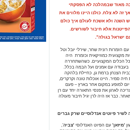
הפייטנות אלא חיבור לשורשים.
ם ישראל בגולה".
הזמרות רונית שחר, שירלי יובל וטל
ות מקצועית כמוזיקאית וכזמרת היה
כל הכלים המקצועיים. כשהשתחררה
בעבודה עם אמנים ועל הבמה בכלל.
בית הצנחן ברמת גן, כחיילת בלהקה
יה סמיר. היינו אוכלות טונה וקרקרים,
 יום למופע במקום אחר בארץ – פעם
צריכה לארגן את פנסי התאורה יחד עם רן
מאחר. כבר אז היה לרן יגיל חיבור מעולה
 לשיר פיוטים אנדלוסיים שרק גברים
'מיזאן'
עם הפיוט האנדלוסי
'צביה
',
. רק גברים שרו אז פיוט וגם בתזמורת
עתי לפגישה עם התזמורת האנדלוסית
עולה, אבל אשיר לילדים ולא לקהל
מאוד וויתרתי על שיתוף הפעולה. חזרתי
ת הפיוט האנדלוסי
'צביה'
. שמעתי