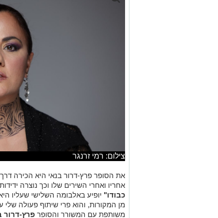
צילום: רמי זרנגר
את הסופר פרץ-דרור בנאי היא הכירה דרך
אחריו ואחרי השירים שלו וכך נוצרה ידידו
כבודו"
יופיע באלבומה השלישי שעליו היא 
מן המקורות, והוא פרי שיתוף פעולה שלי ע
משותפת עם המשורר והסופר
פרץ-דרור ב
"
ADI EL RABIE
"
(
"זהו האביב"
) של המל
"
חיבור שכולו מזרח מערב ועולם. הכתיבה 
אל אטרש, אני כל הזמן נעה בין מזרח למער
שהכמיהה הזאת שייגע בנו כבודו יחד עם 