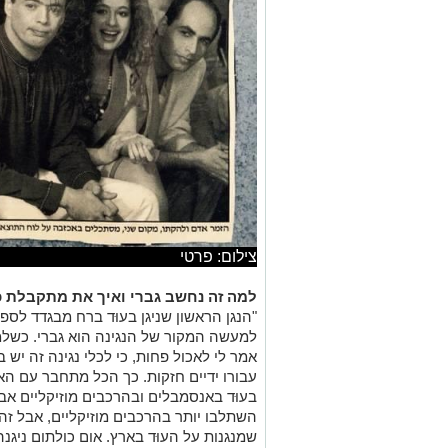
צילום: פרטי
למה זה נחשב גברי ואיך את מתקבלת כנ
"הנגן הראשון שניגן בעוּד ברח מבגדד לספ
למעשה המקור של הנגינה הוא גברי. כשל
אמר לי לאכול פחות, כי לכלי נגינה זה יש 
עבורו ידיים חזקות. כך הכל מתחבר עם האפ
בעוּד באנסמבלים ובהרכבים מוזיקליים אבל
השתלבו יותר בהרכבים מוזיקליים, אבל זה 
שמנגנות על העוּד בארץ. אום כולתום ניגנה
עשתה זאת במופעים שלה".
ליווית בעברך זמרים כמו: עוזי פוקס, יר
ההכרות איתם