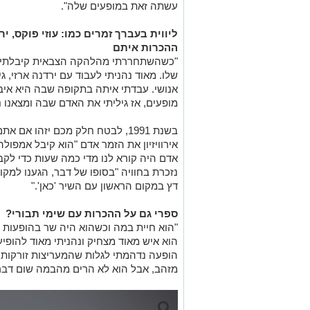
"כשהשתחררתי מהלהקה הצבאית קיבלתי הצ
שלו. מאוד נהניתי לעבוד עם ירדנה ארזי, 
אנושי. עבדתי איתה בתקופה שבה היא איבד
מופעים, אז גיליתי את האדם שבה ומצאנו נ
בשנת 1991, לבטח חלק מכם יזהו אם
אירוויזיון את הזמר אדם "הוא קיבל אמפו
אדם היה קורא לנו מדי כמה שעות כדי לק
נזכרת בחוויה "בסופו של דבר, הגענו למק
דץ במקום הראשון עם השיר 'כאן'."
ספרי גם על ההכרות עם שימי תבורי?
"הוא חיית במה וכשהוא היה שר בהופעות ה
הוא איש מאוד מצחיק ונהניתי מאוד להופיע
הופעה נדהמתי לגלות שהמעריצות זורקות ל
מזהב, אבל הוא לא הרים מהבמה שום דבר