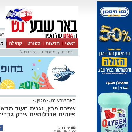
07 אוגוסט 2026 / 00:02
ראשי
חדשות
ספורט
קהילה
מג
כתבות
מתכונים
ליף סטייל
עסקים
טיפים והמלצות
|
|
באר שבע נט
>
מגזין
>
שפרה פרץ, נגנית העוד מבאר
פיוטים אנדלוסיים שרק גברים
שרון דינר
16.02.22 / 07:06