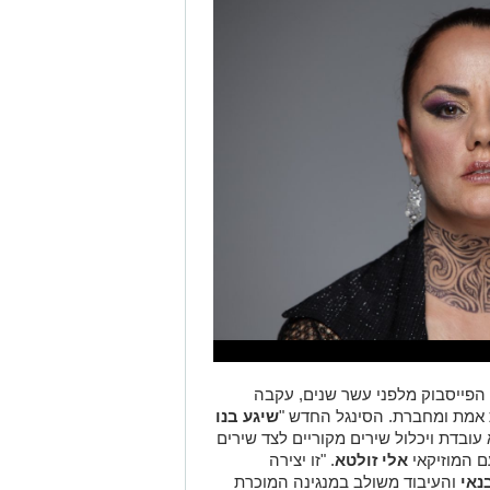
 הפייסבוק מלפני עשר שנים, עקבה
ת אמת ומחברת. הסינגל החדש "
שיגע בנו
עובדת ויכלול שירים מקוריים לצד שירים
ם המוזיקאי
אלי זולטא
. "זו יצירה
נאי
והעיבוד משולב במנגינה המוכרת
חין ונגן העוד
פריד אל-אטרש" סיפרה
שלו מזכירה לי את
ביאליק
. לגבי פריד
ב ומשהו במנגינה של פריד הרגיש לי
המנגינה של פריד משרתת את הביטוי