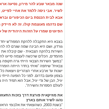
שם נדהמו מעוצמת קולו. זה לא חיידק 
הפיוטים שמרו על הזהות היהודית של ע
בצבא היא התקבלה ללהקת המפח"ש יחד עם 
גורדון, ושם היא הבינה שמה שגרם לה להי
השירות בלהקה הצבאית - שם קיבלה את 
מהמדים, הכלים שרכשה לעצמה סייעו לה 
"במשך השירות הצבאי הייתי גרה תקופה ב
צבאית" שיתפה "ואיתי בחדר הייתה הזמרת ח
ישנות עד ארבע אחרי הצהריים ויוצאות כל
בצפון ופעם בדרום. לפני כל הופעה הייתי 
יגיל, הבן של גדי יגיל, אבל הוא תמיד היה 
לעולם הספרות והשירה".
את מוזיקאית פורצת דרך בזכות התעוזה
נהגו לשיר אותם בארץ
"בשנת 2003, כשהוצאתי את אלבומי הראשון
לא היה אז מקובל שאשה תשיר פיוט בישראל
האנדלוסית השתלבו אך ורק גברים. כשהג
באותה שנה נאמר לי שישמחו לשתף איתי פ
המעורב כי רק גברים שרים פיוטים. כעסתי 
הביתה, נברתי בהקלטות של אבי ומצאתי א