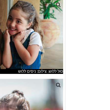
סול ללוש. צילום: ניסים ללוש