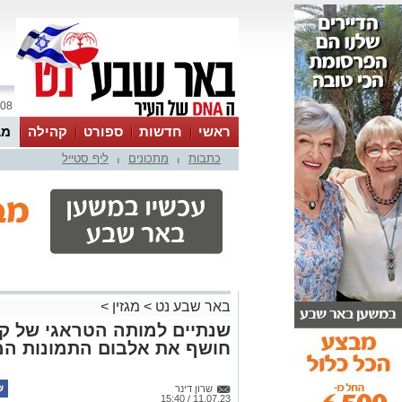
08 אוגוסט 2026 / 11:31
ראשי
חדשות
ספורט
קהילה
מג
כתבות
מתכונים
ליף סטייל
עסקים
טיפים והמלצות
|
|
באר שבע נט
>
מגזין
>
שנתיים למותה הטראגי של קאר
חושף את אלבום התמונות המ
שרון דינר
11.07.23 / 15:40