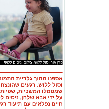
קרן אור וסול ללוש. צילום: ניסים ללוש
אספנו מתוך גלריית התמונ
וסול ללוש, רגעים שהונצחו 
שמסמלו המשכיות, שפיות, 
על ידי אבא שלהן, ניסים 
חיים נפלאים עם תיעוד רגע
אנחנו מביאים לכם מעט מ
אחד ברור מאבא נפלא: "הב
עבורי".