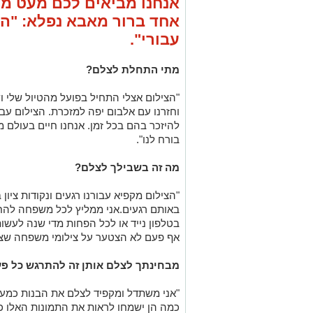
מתי התחלת לצלם?
"הצילום אצלי התחיל בפועל מהטיול שלי וש
וחזרנו עם אלבום יפה למזכרת. הצילום עבו
להיזכר בהם בכל זמן. אנחנו חיים בעולם מ
בורח לנו".
מה זה בשבילך לצלם?
"הצילום מקפיא עבורנו רגעים ונקודות ציון 
באותם רגעים.אני ממליץ לכל משפחה להח
בטלפון נייד או לכל הפחות מדי שנה לעשו
אף פעם לא הצטער על צילומי משפחה שצב
מבחינתך לצלם אותן זה להתרגש כל פ
"אני משתדל ומקפיד לצלם את הבנות כמעט 
כמה הן ישמחו לראות את התמונות האלו כשי
מקארין בזכות התחביב הזה שפיתחתי והיום
אחרי הבנות כמובן".