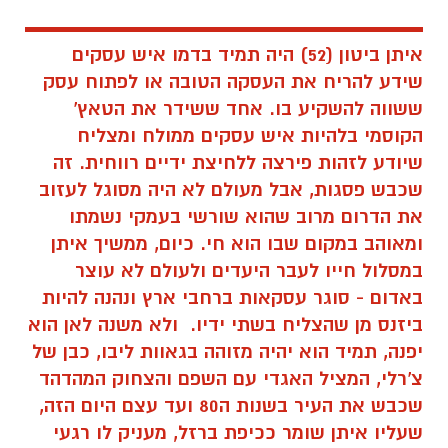
איתן ביטון (52) היה תמיד בדמו איש עסקים
שידע להריח את העסקה הטובה או לפתוח עסק
ששווה להשקיע בו. אחד ששידר את הטאץ'
הקוסמי בלהיות איש עסקים ממולח ומצליח
שיודע לזהות פירצה ללחיצת ידיים רווחית. זה
שכבש פסגות, אבל מעולם לא היה מסוגל לעזוב
את הדרום מרוב שהוא שורשי בעמקי נשמתו
ומאוהב במקום שבו הוא חי. כיום, ממשיך איתן
במסלול חייו לעבר היעדים ולעולם לא עוצר
באדום - סוגר עסקאות ברחבי ארץ ונהנה להיות
ביזנס מן שהצליח בשתי ידיו. ולא משנה לאן הוא
יפנה, תמיד הוא יהיה מזוהה בגאוות ליבו, כבן של
צ'רלי, המציל האגדי עם השפם והצחוק המהדהד
שכבש את העיר בשנות ה80 ועד עצם היום הזה,
שעליו איתן שומר ככיפת ברזל, מעניק לו רגעי