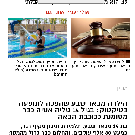
19, הוא מסביר למה דווקא הסקרנות הבלתי
נגמרת שלו היא הנשק הכי חזק שלו.
אולי יעניין אותך גם
שרון דינר / 10:49 23.07.26
☎ לחצו כאן לרשימת עורכי דין
חוויית הקיץ המושלמת: הכל
בבאר שבע - אינדקס באר שבע
במקום אחד ברשת הקאנטרי-
תגים:
סייבר
,
באר שבע נט
,
רז אלבז
נט
חודשיים + חודש מתנה (כולל
החגים!)
מגזין
הילדה מבאר שבע שהפכה לתופעה
בטיקטוק: בגיל 14 טליה אטיה כבר
מסומנת ככוכבת הבאה
בת 14 מבאר שבע, תלמידת תיכון מקיף רגר,
כמעט 80 אלף עוקבים, והחלום כבר גדול מהמסך: