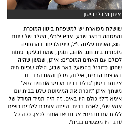
איתן וצ'רלי ביטון
שושלת מפוארת יש למשפחת ביטון המוכרת
והמזוהה בבאר שבע: אבא צ'רלי, הסלב של שנות
ה80, ואשתו עליזה ז"ל, שניהלו יחד בהרמוניה
מופתית בית חם, אוהב, תומך, שמח ובעיקר פתוח
לכולם עם האחים המוכרים: איתן, שמעון שהיה
שחקן כדורגל בהפועל באר שבע, הילה שכיום חיה
בארצות הברית, אילנה, מדלן והאח הרב דוד
איתמר ביטון "גדלנו בבית מכניס אורחים 24/7"
משתף איתן "זוכרת את המימונות שלנו בבית עם
אימא ז"ל? כולם היו באים. זה היה תמיד המודל של
אמא שלי, לארח בבית. הייתה אומרת לילדים רוצים
ללכת עם חברים? אז תביאו אותם לכאן. ככה כל
ערב היו מפגשים בבית".