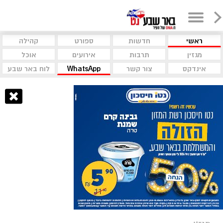
ראשי
חדשות
ספורט
קהילה
מגזין
תרבות
אירועים
אוכל
אינדקס
צור קשר
WhatsApp
לוח באר שבע