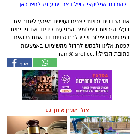
להורדת אפליקציה של באר שבע נט לחצו כאן
אנו מכבדים זכויות יוצרים ועושים מאמץ לאתר את
בעלי הזכויות בצילומים המגיעים לידינו. אם זיהיתים
בפרסומינו צילום שיש לכם זכויות בו, אתם רשאים
לפנות אלינו ולבקש לחדול מהשימוש באמצעות
כתובת המייל:
ram@isnet.co.il
אולי יעניין אותך גם