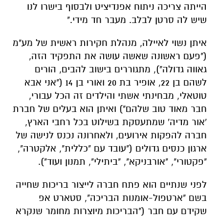
הייתה צריכה ניתוח אפנדיציט ולבסוף בישרו לנו
שיש לה סרטן לבלב. מעבר חד מידי."
איתן נשוי לאיילה, מנהלת חקירות ראשית של מע"מ
("פעם ראשונה שאשה עושה את התפקיד הזה,
גאווה גדולה"), מתגוררים בישוב להבים, הורים
לשהם בן 22, אופיר בת 20 ואורי בן 14 ("אני אבא
טוטאלי, מבחינתי אשתי והילדים זה הכל עבורי,
חבר מאוד טוב שלהם") ואיתן הוא בעלים של חברת
'אור מדיה' שמתעסקת בשילוט בכל רחבי הארץ,
חברה להפקות אירועים, ולאחרונה נכנס לנישה של
ארגון כנסים גדולים ("עובד עם "כללית", אלקטרה",
"פקטורי", "אורבניקא", "ביתילי", תמנון ועוד").
לפני שנתיים הוא פתח חברה לייצור בריכות שחייה
בשם "ארטפול-אומנות הבריכה", סטארט אפ
שקידם עם חבר ("הבריכות מיוצרות מחומר שנקרא