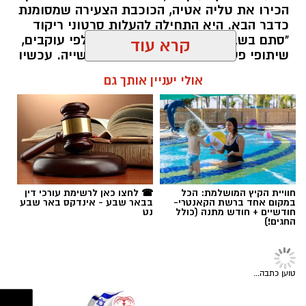
הכירו את טליה אטיה, הכוכבת הצעירה שמסומנת
כדבר הבא. היא התחילה להעלות סרטוני ריקוד
"סתם בשביל הכיף", אבל אז הגיעו אלפי עוקבים,
שיתופי פעולה עם אמנים והכרה בתעשייה. עכשיו
טליה אטיה מבאר שבע חולמת לכבוש את הבמות
קרא עוד
הגדולות כזמרת ושחקנית: "הטיקטוק הוא רק
ההתחלה. אני רוצה שיכירו את טליה שמעבר
אולי יעניין אותך גם
לסרטונים" אמרה בחן.
שרון דינר / 15:28 16.07.26
רז אלבז. צילום: פרטי
חוויית הקיץ המושלמת: הכל
☎ לחצו כאן לרשימת עורכי דין
במקום אחד ברשת הקאנטרי-
בבאר שבע - אינדקס באר שבע
חודשיים + חודש מתנה (כולל
נט
תגים:
סוכנות "רוברטו"
,
באר שבע נט
,
טיק טוק
,
החגים!)
טליה איטח
,
סטפאן
מגזין