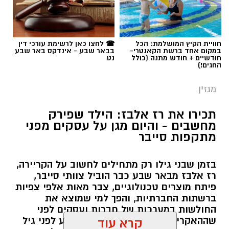
חוויית הקיץ המושלמת: הכל
☎ לחצו כאן לרשימת עורכי דין
במקום אחד ברשת הקאנטרי-
בבאר שבע - אינדקס באר שבע
חודשיים + חודש מתנה (כולל
נט
החגים!)
מגזין
תכירו את רז אלבז: הילד שפירק
מחשבים - והיום מגן על עסקים מפני
מתקפות סייבר
בזמן שבני גילו רק מתחילים לחשוב על הקריירה,
רז אלבז מבאר שבע כבר הוביל צוותי סייבר,
פיתח מוצרים טכנולוגיים, צבר מאות אלפי צפיות
ברשתות החברתיות, והפך למי שמוצא את
החולשות במערכות של חברות ועסקים לפני
שההאקרים מגיעים אליהן. עכשיו, רגע לפני גיל
קרא עוד