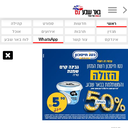
ראשי
חדשות
ספורט
קהילה
מגזין
תרבות
אירועים
אוכל
אינדקס
צור קשר
WhatsApp
לוח באר שבע