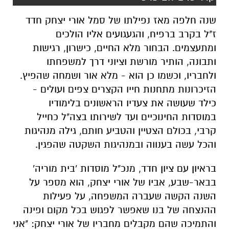
שנה חלפה מאז נפילתו של סמל אורי יצחק חדד
ז"ל בקרב ברפיח, והגעגועים אליו הולכים
ומתעצמים. הבחור מלא החיים, כישרון, רגישות
ותבונה, הותיר מורשת וציוני דרך למשפחתו
ולחבריו, וכשמו כן הוא - מלא אור ושמחה שהפיץ.
הזיכרונות מתחנות חייו הקצרים צפים ועולים -
כילד שעושה את צעדיו הראשונים בלימודיו
במוסדות החינוכיים ועד לשירותו בצה"ל כחייל
קרבי, בכולם הצטיין והטביע חותם, גילה מנהיגות
והכל עשה בענווה ובמנהיגות השקטה שהפגין.
בראיון עם ציון חדד, מנכ"ל מוסדות 'בית מוריה'
בבאר-שבע, אביו של אורי יצחק, הוא מספר על
השנה הקשה שעברה המשפחה, על פעילות
ההנצחה של בנו שאפשר לפגוש בכל מקום ופינה
והתמיכה שהם מקבלים מחבריו של אורי יצחק: "אני