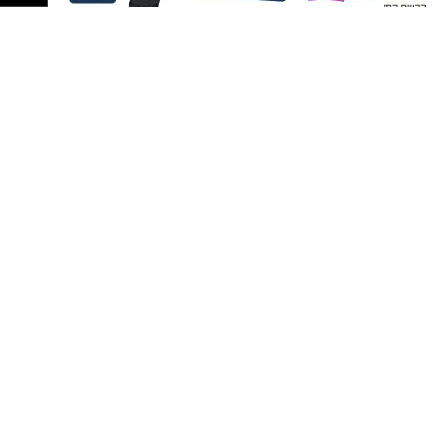
פרסום ברשת ישראל נט - אלדה נתנאל
050-7870908
elda@isnet.co.il
רז עם צוות הסייבר. צילום: פרטי
קבוצת התקשורת ומקומוני הרשת:
כשפוגשים את רז אלבז קשה להאמין שהוא עדיין
לא חגג 19. מאחורי החיוך הצנוע מסתתר אחד
הצעירים המסקרנים בתחום הסייבר בישראל. כבר
בגיל 17 הוביל צוותי מחקר ופיתוח, והיום הוא
מבצע בדיקות חדירות לעסקים - אותן בדיקות
שמטרתן לחשוף פרצות אבטחה לפני שפושעי
סייבר ינצלו אותן.
טליה אטיה
אבל מבחינתו, הכול התחיל הרבה קודם. "אני נכנס
לראש של התוקף כדי למצוא את החולשות
בגיל שבו רוב בני הנוער עדיין מנסים להבין מי הם