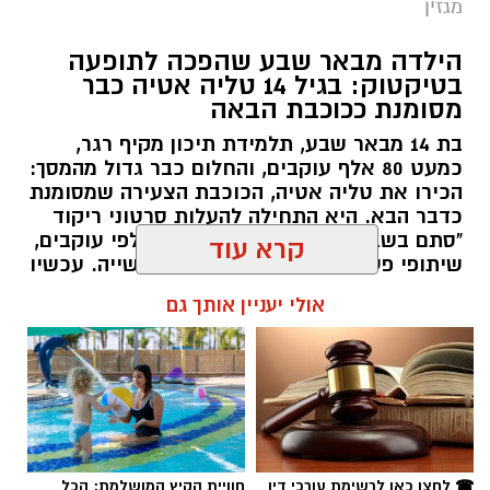
מגזין
הילדה מבאר שבע שהפכה לתופעה
בטיקטוק: בגיל 14 טליה אטיה כבר
מסומנת ככוכבת הבאה
בת 14 מבאר שבע, תלמידת תיכון מקיף רגר,
כמעט 80 אלף עוקבים, והחלום כבר גדול מהמסך:
הכירו את טליה אטיה, הכוכבת הצעירה שמסומנת
כדבר הבא. היא התחילה להעלות סרטוני ריקוד
"סתם בשביל הכיף", אבל אז הגיעו אלפי עוקבים,
שיתופי פעולה עם אמנים והכרה בתעשייה. עכשיו
טליה אטיה מבאר שבע חולמת לכבוש את הבמות
קרא עוד
הגדולות כזמרת ושחקנית: "הטיקטוק הוא רק
ההתחלה. אני רוצה שיכירו את טליה שמעבר
אולי יעניין אותך גם
לסרטונים" אמרה בחן.
שרון דינר / 15:28 16.07.26
רז אלבז. צילום: פרטי