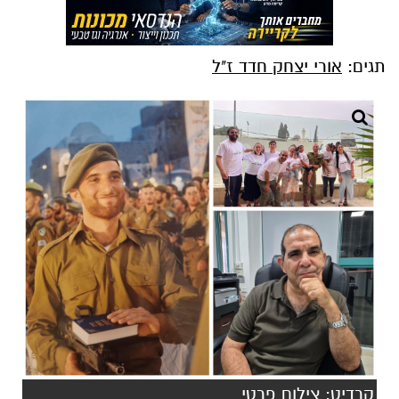
תגים:
אורי יצחק חדד ז"ל
קרדיט: צילום פרטי