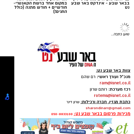
☎ לחצו כאן לרשימת עורכי דין
חוויית הקיץ המושלמת: הכל
בבאר שבע - אינדקס באר שבע
במקום אחד ברשת הקאנטרי-
נט
חודשיים + חודש מתנה (כולל
תגים:
סוכנות "רוברטו"
,
באר שבע נט
,
טיק טוק
,
החגים!)
טליה איטח
,
סטפאן
טוען כתבה...
צוות באר שבע נט:
מנכ"ל ועורך ראשי:
רם שהם
ram@isnet.co.il
רכז מערכת:
רותם שרון
rotems@isnet.co.il
כתבת מגזין, חברה ורכילות:
שרון דינר
sharondinarr@gmail.com
מכירות פרסום בבאר שבע נט:
050-8833100