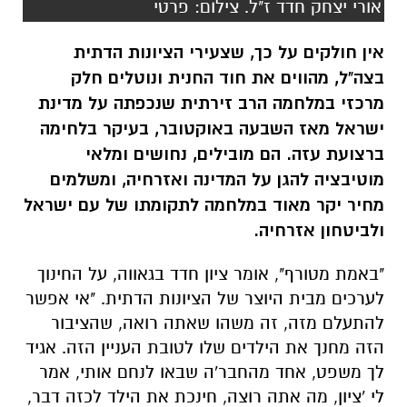
אורי יצחק חדד ז"ל. צילום: פרטי
אין חולקים על כך, שצעירי הציונות הדתית
בצה"ל, מהווים את חוד החנית ונוטלים חלק
מרכזי במלחמה הרב זירתית שנכפתה על מדינת
ישראל מאז השבעה באוקטובר, בעיקר בלחימה
ברצועת עזה. הם מובילים, נחושים ומלאי
מוטיבציה להגן על המדינה ואזרחיה, ומשלמים
מחיר יקר מאוד במלחמה לתקומתו של עם ישראל
ולביטחון אזרחיה.
"באמת מטורף", אומר ציון חדד בגאווה, על החינוך
לערכים מבית היוצר של הציונות הדתית. "אי אפשר
להתעלם מזה, זה משהו שאתה רואה, שהציבור
הזה מחנך את הילדים שלו לטובת העניין הזה. אגיד
לך משפט, אחד מהחבר'ה שבאו לנחם אותי, אמר
לי 'ציון, מה אתה רוצה, חינכת את הילד לכזה דבר,