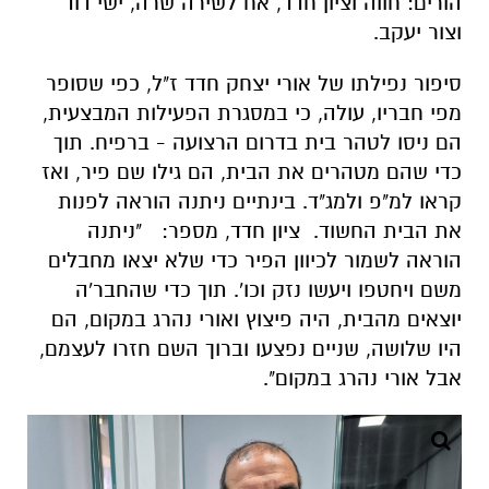
הורים: חווה וציון חדד, אח לשירה שרה, ישי דוד
וצור יעקב.
סיפור נפילתו של אורי יצחק חדד ז"ל, כפי שסופר
מפי חבריו, עולה, כי במסגרת הפעילות המבצעית,
הם ניסו לטהר בית בדרום הרצועה - ברפיח. תוך
כדי שהם מטהרים את הבית, הם גילו שם פיר, ואז
קראו למ"פ ולמג"ד. בינתיים ניתנה הוראה לפנות
את הבית החשוד. ציון חדד, מספר: "ניתנה
הוראה לשמור לכיוון הפיר כדי שלא יצאו מחבלים
משם ויחטפו ויעשו נזק וכו'. תוך כדי שהחבר'ה
יוצאים מהבית, היה פיצוץ ואורי נהרג במקום, הם
היו שלושה, שניים נפצעו וברוך השם חזרו לעצמם,
אבל אורי נהרג במקום".