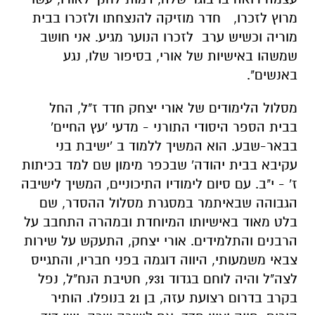
מרוץ לזכרו, חדר מוזיקה להנצחתו ולזכרו בבית
מוריה וכשיש ערב לזכרו הנוער מגיע. אני חושב
שמשהו באישיות של אורי, בסיפור שלו, נגע
באנשים".
מסלול הלימודים של אורי יצחק חדד ז"ל, החל
בבית הספר היסודי התורני - מדעי 'עץ החיים'
בבאר-שבע. הוא המשיך ללמוד ב 'ישיבת בני
עקיבא בבית יהודה' שבכפר מימון שם למד בכיתות
ז' - י"ב. עם סיום לימודיו התיכוניים, המשיך לישיבה
הגבוהה שבאיתמר במסגרת מסלול ההסדר, שם
בלט מאוד באישיותו המיוחדת ובמהרה התחבב על
הרבנים והתלמידים. אורי יצחק, התעקש על שירות
צבאי משמעותי, היווה דוגמה בפני חבריו, והתגייס
לצה"ל והיה לוחם בגדוד 931, חטיבת הנח"ל, נפל
בקרב בדרום רצועת עזה, בן 21 בנופלו. הותיר