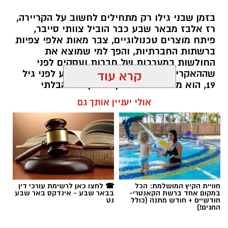
בזמן שבני גילו רק מתחילים לחשוב על הקריירה,
רז אלבז מבאר שבע כבר הוביל צוותי סייבר,
פיתח מוצרים טכנולוגיים, צבר מאות אלפי צפיות
ברשתות החברתיות, והפך למי שמוצא את
החולשות במערכות של חברות ועסקים לפני
שההאקרים מגיעים אליהן. עכשיו, רגע לפני גיל
קרא עוד
19, הוא מסביר למה דווקא הסקרנות הבלתי
נגמרת שלו היא הנשק הכי חזק שלו.
אולי יעניין אותך גם
שרון דינר / 10:49 23.07.26
חוויית הקיץ המושלמת: הכל
☎ לחצו כאן לרשימת עורכי דין
במקום אחד ברשת הקאנטרי-
בבאר שבע - אינדקס באר שבע
תגים:
סייבר
,
באר שבע נט
,
רז אלבז
חודשיים + חודש מתנה (כולל
נט
החגים!)