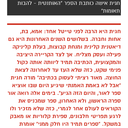
חגית אישה כותבת הספר "האותנטית - להבות
תאומות"
חגית היא הרבה לפני טייטל אחד: אמא, בת,
אחות וחברה. בשלושים השנים האחרונות היא גם
דיאטנית קלינית ומנחת קבוצות, בעלת קליניקה
פעילה ועסק מצליח. אך לצד הקריירה היציבה
והמקצועית, הכתיבה תמיד ליוותה אותה כקול
פנימי שקט, כזה שלא העז עד לאחרונה לצאת
החוצה. מאוד רציתי לעסוק בכתיבה" מודה חגית
"אבל לא באמת האמנתי שיגיע היום שבו אוציא
ספר לאור, והיום הזה הגיע". בימים אלה רואה אור
ספרה הראשון, ולא האחרון, ספר שמכניס את
הקוראים לעולם אחר לגמרי, כזה שלא מזכיר ולו
לרגע תפריטי חלבונים, ספירת קלוריות או מאבק
במשקל. "ספרים תמיד היו חלק ממני" אומרת