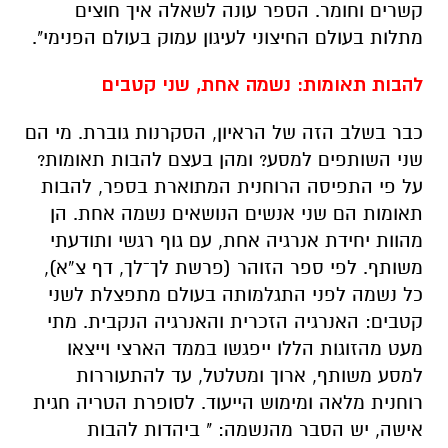
קשרים וחומר. הספר עונה לשאלה איך חוצים
מתלות בעולם החיצוני לעיגון עמוק בעולם הפנימי".
להבות תאומות: נשמה אחת, שני קטבים
כבר בשלב הזה של הראיון, הסקרנות גוברת. מי הם
שני השותפים למסע? ומהן בעצם להבות תאומות?
על פי התפיסה הרוחנית המתוארת בספר, להבות
תאומות הם שני אנשים הנושאים נשמה אחת. הן
מהוות יחידת אנרגיה אחת, עם גוף רגשי ותודעתי
משותף. לפי ספר הזוהר (פרשת לך־לך, דף צ”א),
כל נשמה לפני התגלמותה בעולם מתפצלת לשני
קטבים: האנרגיה הזכרית והאנרגיה הנקבית. מתי
מעט מהזוגות הללו ייפגשו בממד הארצי וייצאו
למסע משותף, ארוך ומטלטל, עד להתעוררות
רוחנית מלאה ומימוש הייעוד. לסופרת הטריה חגית
אישה, יש הסבר מהנשמה: " ביהדות להבות