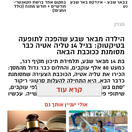
בבאר שבע - אינדקס באר שבע
במקום אחד ברשת הקאנטרי-
תגים:
סייבר
,
באר שבע נט
,
רז אלבז
נט
חודשיים + חודש מתנה (כולל
החגים!)
מגזין
הילדה מבאר שבע שהפכה לתופעה
בטיקטוק: בגיל 14 טליה אטיה כבר
מסומנת ככוכבת הבאה
בת 14 מבאר שבע, תלמידת תיכון מקיף רגר,
כמעט 80 אלף עוקבים, והחלום כבר גדול מהמסך:
הכירו את טליה אטיה, הכוכבת הצעירה שמסומנת
כדבר הבא. היא התחילה להעלות סרטוני ריקוד
"סתם בשביל הכיף", אבל אז הגיעו אלפי עוקבים,
שיתופי פעולה עם אמנים והכרה בתעשייה. עכשיו
טליה אטיה מבאר שבע חולמת לכבוש את הבמות
קרא עוד
הגדולות כזמרת ושחקנית: "הטיקטוק הוא רק
ההתחלה. אני רוצה שיכירו את טליה שמעבר
אולי יעניין אותך גם
לסרטונים" אמרה בחן.