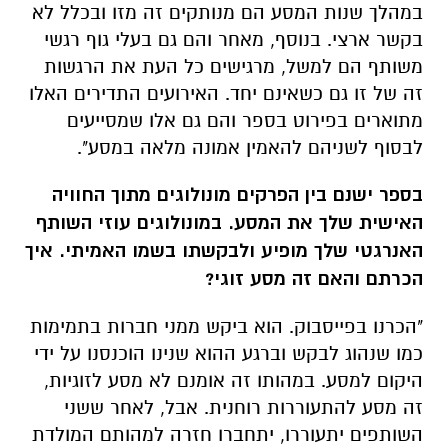
במהלך שנות המסע הם מנותקים זה מזו ובכלל לא
בקשר ארצי. בנוסף, מאחר והם גם בעלי גוף רגשי
משותף הם למשל, מרגישים כל העת את הרגשות
זה של זו גם כשאינם יחד. האירועים התדירים האלו
מתוארים בפירוט בספר והם גם אלו שמסייעים
לבסוף לשניהם להאמין אמונה מלאה במסע".
בספר ישנם בין הפרקים מונולוגים מתוך החוויה
האישית שלך את המסע. במונולוגים עוזי השותף
האנרגטי שלך מופיע ולבקשתו בשמו האמיתי. איך
הכרתם והאם זה מסע זוגי?
"הכרנו בפייסבוק. הוא ביקש ממני חברות בתמימות
כמו שנהוג לבקש וברגע ההוא שנינו הוכנסנו על ידי
היקום למסע. במהותו זה אומנם לא מסע לזוגיות,
זה מסע להתעוררות רוחנית. אבל, לאחר ששני
השותפים יתעוררו, יתחברו חזרה למהותם המולדת