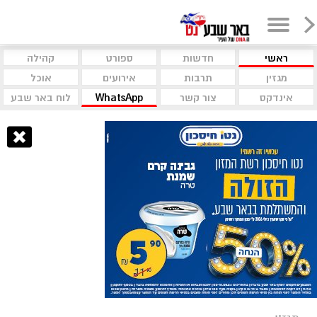
ראשי
חדשות
ספורט
קהילה
מגזין
תרבות
אירועים
אוכל
אינדקס
צור קשר
WhatsApp
לוח באר שבע