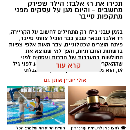
תכירו את רז אלבז: הילד שפירק
מחשבים - והיום מגן על עסקים מפני
מתקפות סייבר
בזמן שבני גילו רק מתחילים לחשוב על הקריירה,
רז אלבז מבאר שבע כבר הוביל צוותי סייבר,
פיתח מוצרים טכנולוגיים, צבר מאות אלפי צפיות
ברשתות החברתיות, והפך למי שמוצא את
החולשות במערכות של חברות ועסקים לפני
שההאקרים מגיעים אליהן. עכשיו, רגע לפני גיל
קרא עוד
19, הוא מסביר למה דווקא הסקרנות הבלתי
נגמרת שלו היא הנשק הכי חזק שלו.
אולי יעניין אותך גם
שרון דינר / 10:49 23.07.26
☎ לחצו כאן לרשימת עורכי דין
חוויית הקיץ המושלמת: הכל