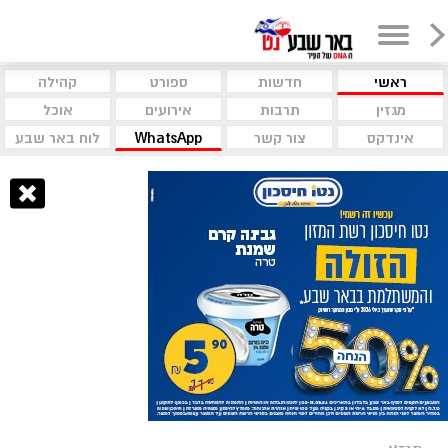
ראשי
חדשות
ספורט
קהילה
מגזין
תרבות
אירועים
אוכל
אינדקס
צור קשר
WhatsApp
לוח באר שבע