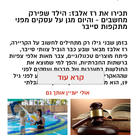
תכירו את רז אלבז: הילד שפירק
מחשבים - והיום מגן על עסקים מפני
מתקפות סייבר
בזמן שבני גילו רק מתחילים לחשוב על הקריירה,
רז אלבז מבאר שבע כבר הוביל צוותי סייבר,
פיתח מוצרים טכנולוגיים, צבר מאות אלפי צפיות
ברשתות החברתיות, והפך למי שמוצא את
החולשות במערכות של חברות ועסקים לפני
שההאקרים מגיעים אליהן. עכשיו, רגע לפני גיל
קרא עוד
19, הוא מסביר למה דווקא הסקרנות הבלתי
נגמרת שלו היא הנשק הכי חזק שלו.
אולי יעניין אותך גם
שרון דינר / 10:49 23.07.26