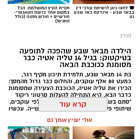
☎ לחצו כאן לרשימת עורכי דין
חוויית הקיץ המושלמת: הכל
בבאר שבע - אינדקס באר שבע
במקום אחד ברשת הקאנטרי-
תגים:
סייבר
,
באר שבע נט
,
רז אלבז
נט
חודשיים + חודש מתנה (כולל
החגים!)
מגזין
הילדה מבאר שבע שהפכה לתופעה
בטיקטוק: בגיל 14 טליה אטיה כבר
מסומנת ככוכבת הבאה
בת 14 מבאר שבע, תלמידת תיכון מקיף רגר,
כמעט 80 אלף עוקבים, והחלום כבר גדול מהמסך:
הכירו את טליה אטיה, הכוכבת הצעירה שמסומנת
כדבר הבא. היא התחילה להעלות סרטוני ריקוד
"סתם בשביל הכיף", אבל אז הגיעו אלפי עוקבים,
שיתופי פעולה עם אמנים והכרה בתעשייה. עכשיו
טליה אטיה מבאר שבע חולמת לכבוש את הבמות
קרא עוד
הגדולות כזמרת ושחקנית: "הטיקטוק הוא רק
ההתחלה. אני רוצה שיכירו את טליה שמעבר
אולי יעניין אותך גם
לסרטונים" אמרה בחן.