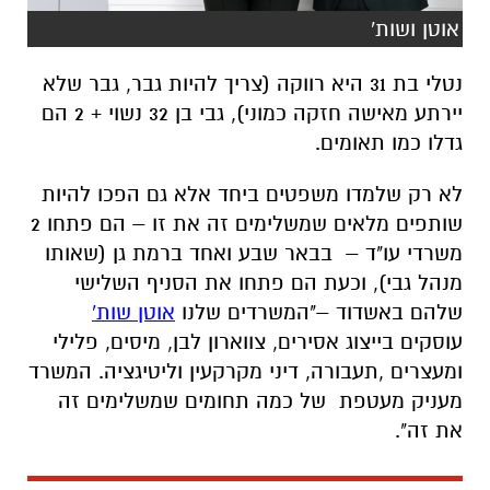
אוטן ושות'
נטלי בת 31 היא רווקה (צריך להיות גבר, גבר שלא
יירתע מאישה חזקה כמוני), גבי בן 32 נשוי + 2 הם
גדלו כמו תאומים.
לא רק שלמדו משפטים ביחד אלא גם הפכו להיות
שותפים מלאים שמשלימים זה את זו – הם פתחו 2
משרדי עו"ד – בבאר שבע ואחד ברמת גן (שאותו
מנהל גבי), וכעת הם פתחו את הסניף השלישי
שלהם באשדוד –"המשרדים שלנו
אוטן שות'
עוסקים בייצוג אסירים, צווארון לבן, מיסים, פלילי
ומעצרים ,תעבורה, דיני מקרקעין וליטיגציה. המשרד
מעניק מעטפת של כמה תחומים שמשלימים זה
את זה".