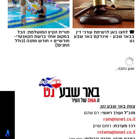
שרון דינר / 15:28 16.07.26
רז אלבז. צילום: פרטי
☎ לחצו כאן לרשימת עורכי דין
חוויית הקיץ המושלמת: הכל
בבאר שבע - אינדקס באר שבע
במקום אחד ברשת הקאנטרי-
נט
חודשיים + חודש מתנה (כולל
תגים:
סוכנות "רוברטו"
,
באר שבע נט
,
טיק טוק
,
החגים!)
טליה איטח
,
סטפאן
טוען כתבה...
צוות באר שבע נט:
מנכ"ל ועורך ראשי:
רם שהם
ram@isnet.co.il
רכז מערכת:
רותם שרון