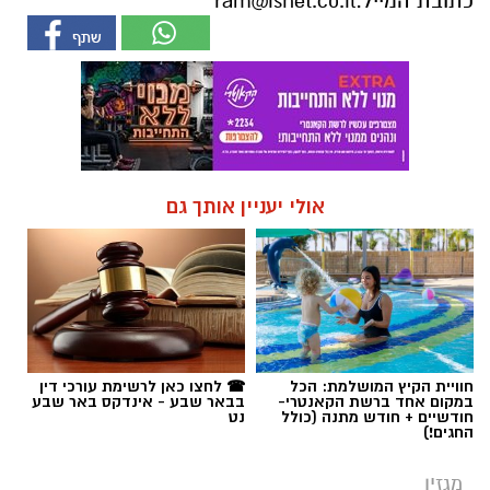
כתובת המייל:
ram@isnet.co.il
אולי יעניין אותך גם
חוויית הקיץ המושלמת: הכל
☎ לחצו כאן לרשימת עורכי דין
במקום אחד ברשת הקאנטרי-
בבאר שבע - אינדקס באר שבע
חודשיים + חודש מתנה (כולל
נט
החגים!)
מגזין