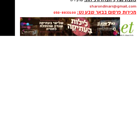
rotems@isnet.co.il
כתבת מגזין, חברה ורכילות:
שרון דינר
sharondinarr@gmail.com
מכירות פרסום בבאר שבע נט:
050-8833100
פרסום ברשת ישראל נט - אלדה נתנאל
050-7870908
elda@isnet.co.il
רז עם צוות הסייבר. צילום: פרטי
קבוצת התקשורת ומקומוני הרשת:
כשפוגשים את רז אלבז קשה להאמין שהוא עדיין
לא חגג 19. מאחורי החיוך הצנוע מסתתר אחד
הצעירים המסקרנים בתחום הסייבר בישראל. כבר
בגיל 17 הוביל צוותי מחקר ופיתוח, והיום הוא
מבצע בדיקות חדירות לעסקים - אותן בדיקות
שמטרתן לחשוף פרצות אבטחה לפני שפושעי