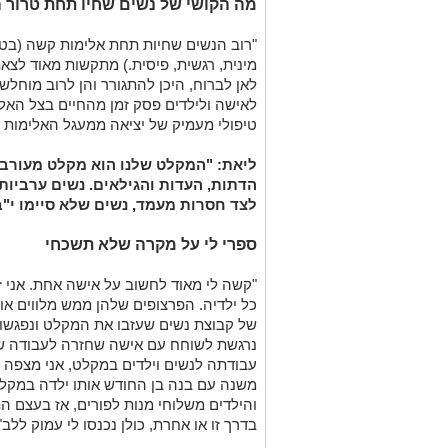
מה הקושי של נשים שחיו תחת טרור ה
"רוב הנשים שחיות תחת אלימות קשה (בטו
מינית, רגשית, פיסית.) מתקשות מאוד לצא
לאן לברוח, היכן להתגורר והן לרוב מוחל
לאישה ולילדים פסק זמן מהחיים בצל האלי
טיפולי מעמיק של יציאה ממעגל האלימות וב
ליאת: "המקלט שלנו הוא מקלט מעורב ו
הדתות, העדות והגילאים. נשים ערביות
לצד חסרות מעמד, נשים שלא סיימו י"ב
ספרי לי על מקרה שלא תשכחי
"קשה לי מאוד לחשוב על אישה אחת. אני 
כל ילדיה. הפרצופים שלהן ממש מלווים או
של קבוצת נשים שעזבו את המקלט ונפגשות
נרגשת לשוחח עם אישה שחזרה לעבודה ש
עבודתה לנשים וילדים במקלט, אני מצפה 
משנה עם בנה בן החודש אותו ילדה במקל
והילדים משלוחי מנות לפורים, אז בעצם ה
בדרך זו או אחרת, כולן נכנסו לי עמוק ללב"