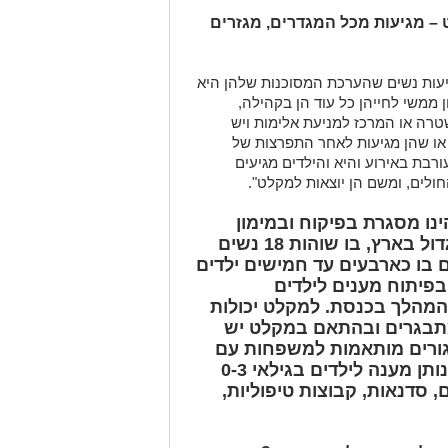
 – מגיעות מכל המגדרים, מגזרים
גיעות נשים שהערכת המסוכנות שלהן היא
ן ממשי לחייהן כל עוד הן בקהילה,
רה או המרכז למניעת אלימות ויש
או שהן מגיעות לאחר התפרצות של
בת באירוע והיא והילדים מגיעים
ולים, ומשם הן יוצאות למקלט".
נו מסגרת בפיקוח ובמימון
משרד הרווחה. מדובר במקלט הגדול בארץ, בו שוהות 18 נשים
ם בו כארבעים עד חמישים ילדים
חלוץ בפיתוח מענים לילדים
המהלך בכנסת. למקלט יכולות
מתבגרים ובהתאם במקלט יש
גורים מותאמות למשפחות עם
מתבגרים. בנוסף, יש גן ילדים שנותן מענה לילדים בגילאי 0-3
 סדנאות, קבוצות טיפוליות,