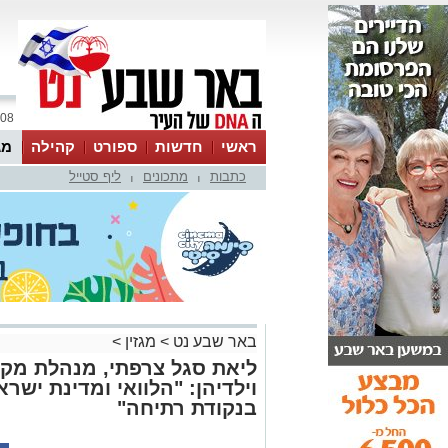
08 אוגוסט 2026 / 02:10
ראשי
חדשות
ספורט
קהילה
מג
כתבות
מתכונים
ליף סטייל
עסקים
טיפים והמלצות
|
|
באר שבע נט
>
מגזין
>
ליאת סגל צרפתי, מנהלת מקל
וילדיהן: "הלוואי ומדינת ישר
בנקודת רתיחה"