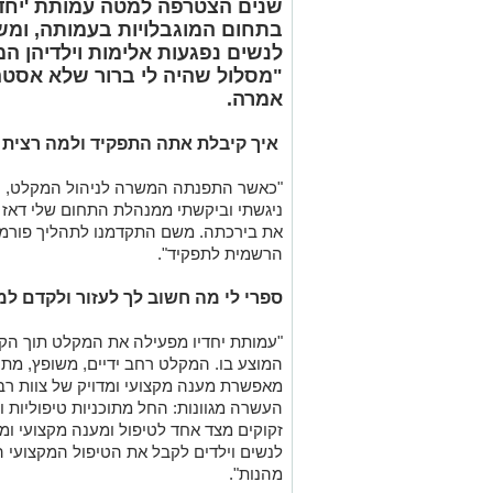
שנים הצטרפה למטה עמותת 'יחדי
בתחום המוגבלויות בעמותה, ומש
לנשים נפגעות אלימות וילדיהן המו
"מסלול שהיה לי ברור שלא אסטה
אמרה.
איך קיבלת אתה התפקיד ולמה רצית 
"כאשר התפנתה המשרה לניהול המקלט, יד
ניגשתי וביקשתי ממנהלת התחום שלי דאז
את בירכתה. משם התקדמנו לתהליך פורמאלי
הרשמית לתפקיד".
ספרי לי מה חשוב לך לעזור ולקדם ל
"עמותת יחדיו מפעילה את המקלט תוך הק
המוצע בו. המקלט רחב ידיים, משופץ, מת
מאפשרת מענה מקצועי ומדויק של צוות רב 
העשרה מגוונות: החל מתוכניות טיפוליות ו
זקוקים מצד אחד לטיפול ומענה מקצועי ו
לנשים וילדים לקבל את הטיפול המקצועי 
מהנות".