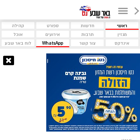
ראשי
חדשות
ספורט
קהילה
מגזין
תרבות
אירועים
אוכל
אינדקס
צור קשר
WhatsApp
לוח באר שבע