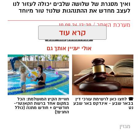
ואיך מסגרת של שלושה שלבים יכולה לעזור לנו
לעצב מחדש את ההתנהגות שלנו? טור מיוחד
מערכת האתר / 12:30 10.08.26
קרא עוד
אולי יעניין אותך גם
תגים:
הרב שנהב עסיס
☎ לחצו כאן לרשימת עורכי דין
חוויית הקיץ המושלמת: הכל
בבאר שבע - אינדקס באר שבע
במקום אחד ברשת הקאנטרי-
נט
חודשיים + חודש מתנה (כולל
החגים!)
מגזין