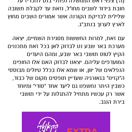
(ה') צפוי ראש הממשלה נפתלי בנט להכריז על
חובת בידוד לשבים מחו"ל, וזאת עד לקבלת תשובה
שלילית לבדיקת הקורנה אשר אמורים השבים מחוץ
לארץ לערוך בנתב"ג.
עם זאת, למרות החששות מסגירת השמיים, יצאה
מערכת באר שבע נט לבדוק לאן בכל זאת מתכננים
הקיץ לטוס תושבי באר שבע, ומהם היעדים
המועדפים עליהם. יצאנו לבדוק האם אלו החופים
הנפלאים של יוון, או שמא אלו בכלל טיולים מבוססי
ה"קזינו" בגאורגיה שעדיין תופסים מקום של כבוד,
כשבין היתר נחשפנו גם ליעד אחד "סודי" ומיוחד
אשר רק עכשיו מתחיל להתגלות על ידי תושבי
בירת הנגב.