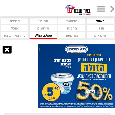
ראשי
חדשות
ספורט
קהילה
מגזין
תרבות
אירועים
אוכל
אינדקס
צור קשר
WhatsApp
לוח באר שבע