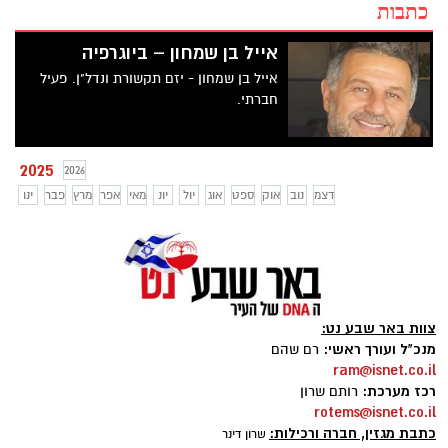
כתבות
אייל בן שמחון – ביוגרפיה
אייל בן שמחון - יזם תקשורת ונדל"ן. פעיל
חברתי.
2025
2026
דצמ
נוב
אוק
ספט
אוג
יול
יונ
מאי
אפר
מרץ
פבר
ינו
צוות באר שבע נט:
מנכ"ל ועורך ראשי:
רם שהם
ram@isnet.co.il
רכז מערכת:
רותם שרון
rotems@isnet.co.il
כתבת מגזין, חברה ורכילות:
שרון דינר