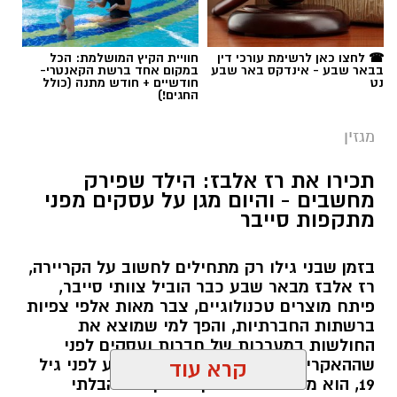
תכירו את רז אלבז: הילד שפירק
מחשבים - והיום מגן על עסקים מפני
מתקפות סייבר
בזמן שבני גילו רק מתחילים לחשוב על הקריירה,
רז אלבז מבאר שבע כבר הוביל צוותי סייבר,
פיתח מוצרים טכנולוגיים, צבר מאות אלפי צפיות
ברשתות החברתיות, והפך למי שמוצא את
החולשות במערכות של חברות ועסקים לפני
שההאקרים מגיעים אליהן. עכשיו, רגע לפני גיל
קרא עוד
19, הוא מסביר למה דווקא הסקרנות הבלתי
נגמרת שלו היא הנשק הכי חזק שלו.
אולי יעניין אותך גם
שרון דינר / 10:49 23.07.26
☎ לחצו כאן לרשימת עורכי דין
חוויית הקיץ המושלמת: הכל
בבאר שבע - אינדקס באר שבע
במקום אחד ברשת הקאנטרי-