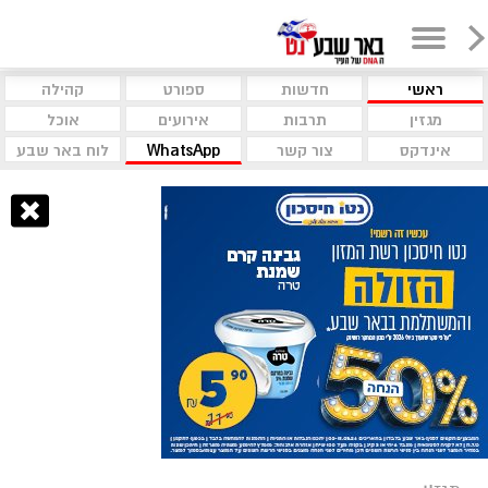
ראשי
חדשות
ספורט
קהילה
מגזין
תרבות
אירועים
אוכל
אינדקס
צור קשר
WhatsApp
לוח באר שבע