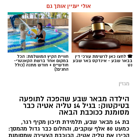
תגים:
סייבר
,
באר שבע נט
,
רז אלבז
נט
חודשיים + חודש מתנה (כולל
החגים!)
מגזין
הילדה מבאר שבע שהפכה לתופעה
בטיקטוק: בגיל 14 טליה אטיה כבר
מסומנת ככוכבת הבאה
בת 14 מבאר שבע, תלמידת תיכון מקיף רגר,
כמעט 80 אלף עוקבים, והחלום כבר גדול מהמסך:
הכירו את טליה אטיה, הכוכבת הצעירה שמסומנת
כדבר הבא. היא התחילה להעלות סרטוני ריקוד
"סתם בשביל הכיף", אבל אז הגיעו אלפי עוקבים,
שיתופי פעולה עם אמנים והכרה בתעשייה. עכשיו
טליה אטיה מבאר שבע חולמת לכבוש את הבמות
קרא עוד
הגדולות כזמרת ושחקנית: "הטיקטוק הוא רק
ההתחלה. אני רוצה שיכירו את טליה שמעבר
אולי יעניין אותך גם
לסרטונים" אמרה בחן.
שרון דינר / 15:28 16.07.26