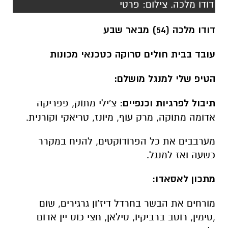
עובד בבית חולים סרוקה כטכנאי מכונות
הטיפ שלי למנגל מושלם:
‏תיבול לפרגיות וכנפיים
: צ'ילי מתוק, פפריקה
אדומה מתוקה, מרק עוף, מיונז, טריאקי וקורנית.
מערבבים את כל הפרודוקטים, להניח במקרר
כשעה ואז למנגל.
מתכון לאסאדו:
מורחים את הבשר בחרדל דיז'ון גרגירים, שום
,טימין, רוטב ברביקיו, סילאן, חצי כוס יין אדום
ולעטוף היטב בנייר כסף + נייר פרגמנט.
להכניס לתנור למשך כ-4 שעות על 160 מעלות.
בתיאבון