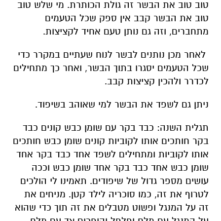
לאחר מכן נותנים לבשר לנוח שעתיים במקרר כדי
שכל הטעמים יסגרו בתוך הבשר, ואחר כך מתחילים
לכדרר ולהכין קציצות קבב.
ניתן גם לשפד את הבשר למי שאוהב בשיפוד.
תגלית השנה: כבד בקר עם שומן כבש קונים כבד
בקר חותכים אותו לקוביות קונים שומן כבש חותכים
אותו לקוביות ומתחילים לשפד אחד כבד בקר אחד
שומן כבש אחד כבד בקר אחד שומן כבש וככה
עושים מספר גדול של שיפודים. תאמינו לי הולכים
לטרוף את זה, כמו סוכריה לילד קטן. מניחים את
זה על המנגל ופשוט מטבלים את זה תוך כדי שהוא
על המנגל עם מלח ופלפל והופכים צד עם מלח
ופלפל - לא צולים את זה יותר מחצי דקה על
המנגל .עוד דקה בכל צד ותאמינו לי יוצא מעדן אחד
שלם