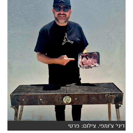
דיגי' צ'ומפי. צילום: פרטי
די ג׳יי צ'ומפי (49) נשוי ואבא לארבעה ילדים
מדימונה