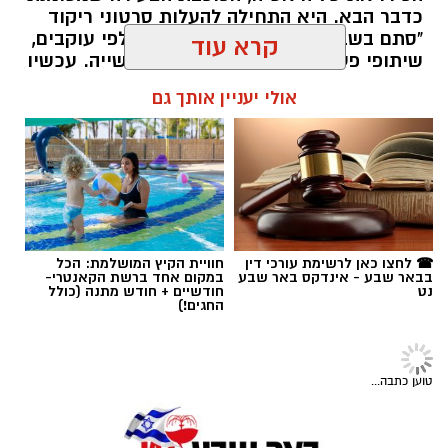
רז אלבז. צילום: פרטי
☎ לחצו כאן לרשימת עורכי דין
חוויית הקיץ המושלמת: הכל
בבאר שבע - אינדקס באר שבע
במקום אחד ברשת הקאנטרי-
נט
חודשיים + חודש מתנה (כולל
תגים:
סוכנות "רוברטו"
,
באר שבע נט
,
טיק טוק
,
החגים!)
טליה איטח
,
סטפאן
מגזין
זוגתו של בן כהן ז"ל מדברת לראשונה:
"הוא היה בטוח ששום דבר לא יקרה
לו"
רומי שקד איבדה את אהבת חייה, סמ"ר בן כהן
ז"ל, שנפל בקרב בדרום לבנון. בריאיון חשוף
ומטלטל היא חוזרת אל החברות שהפכה לאהבה
גדולה, אל השיחה האחרונה, אל הנשיקה
האחרונה בחניית הבסיס, ואל החיים שנשארו
אחריו. "הכאב כבר לא רק בלב, הוא פיזי. אבל