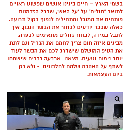
לתבל במידה, לבחור גחלים מתאימים לבערה,
מבינים איזה חום צריך לחמם את הגריל וגם לתת
את הטיפ המושלם שישדרג לכם את הבשר לעוד
יותר נימוח וטעים. מצאנו ארבעה גברים שישמחו
לשתף על האהבה שלהם לחלבונים - ולא רק
ביום העצמאות
.