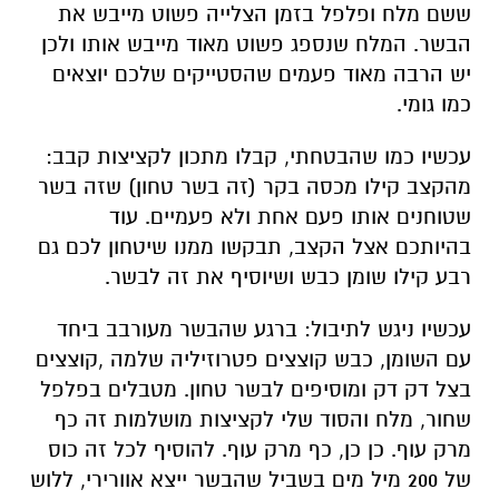
עכשיו כמו שהבטחתי, קבלו מתכון לקציצות קבב:
מהקצב קילו מכסה בקר (זה בשר טחון) שזה בשר
שטוחנים אותו פעם אחת ולא פעמיים. עוד
בהיותכם אצל הקצב, תבקשו ממנו שיטחון לכם גם
רבע קילו שומן כבש ושיוסיף את זה לבשר.
עכשיו ניגש לתיבול: ברגע שהבשר מעורבב ביחד
עם השומן, כבש קוצצים פטרוזיליה שלמה ,קוצצים
בצל דק דק ומוסיפים לבשר טחון. מטבלים בפלפל
שחור, מלח והסוד שלי לקציצות מושלמות זה כף
מרק עוף. כן כן, כף מרק עוף. להוסיף לכל זה כוס
של 200 מיל מים בשביל שהבשר ייצא אוורירי, ללוש
טוב טוב את הבשר זה גולת הכותרת. מי שלש טוב
טוב את הבשר קבב אין ספק שכל הטעמים
מתחברים, וזה גם נותן טעם אחיד לקציצות.