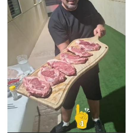
אסף ממן. צילום: פרטי
אסף ממן, נשוי ואבא לחמישה ילדים מבאר שבע