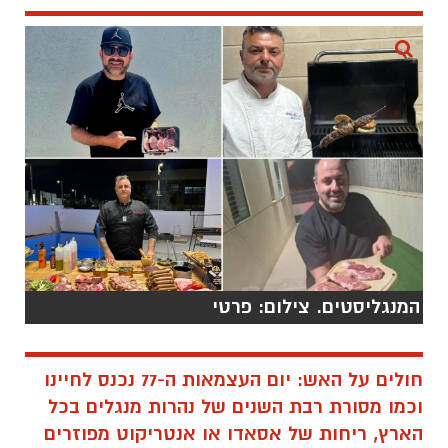
המנגליסטים. צילום: פרטי
חולים על האש: יום העצמאות ה-77 נכנס לחיינו
וכמו מסורת רבת השנים של נהרות מנגלים בכל
הארץ, ריחות של אסאדו או אנטריקוט מפוזרים
בשמי הארץ – חיים בינינו אנשים שפשוט ראויים
לתואר "חולים" על 'על האש', שבכל הזדמנות
פותחים את המנגל ומתחילים לנפנף בקול תרועה.
כאלה שכבר יודעים לבחור את הבשר הנכון, איך