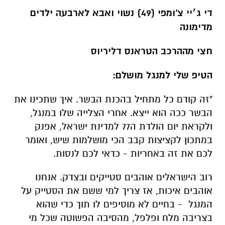
חצי מההרכב הטראנס דליריוס
הטיפ שלי למנגל מושלם:
"זה קודם כל מתחיל בהכנת הבשר. איך שתכינו את
הבשר ככה הוא ייצא. אחרי הצלייה שלו במנגל,
ולקראת יום הולדת ה77 למדינת ישראל, אפנק
במתכון לקציצות קבב הכי מושלמות שיש, ואומר
לכם את זה באחריות - כדאי לכם לנסות.
רוב הישראלים אוהבים סטייקים ובצדק. אנחנו
אוהבים איכות, אז צריך למי ששם את הסטייק על
המנגל - בחיים לא מוסיפים לו תוך כדי שהוא
בצריבה מלח ופלפל, מהסיבה הפשוטה שכל מי
ששם מלח ופלפל בזמן הצלייה פשוט מייבש את
הבשר. המלח שנספג פשוט מאוד מייבש אותו ולכן
יש הרבה מאוד פעמים שהסטייקים שלכם יוצאים
כמו גומי.