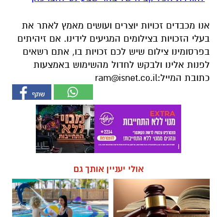
בפרסומינו צילום שיש לכם זכויות בו, אתם רשאים
לפנות אלינו ולבקש לחדול מהשימוש באמצעות
כתובת המייל:
ram@isnet.co.il
אולי יעניין אותך גם
☎ לחצו כאן לרשימת עורכי דין
חוויית הקיץ המושלמת: הכל
בבאר שבע - אינדקס באר שבע
במקום אחד ברשת הקאנטרי-
נט
חודשיים + חודש מתנה (כולל
החגים!)
מגזין