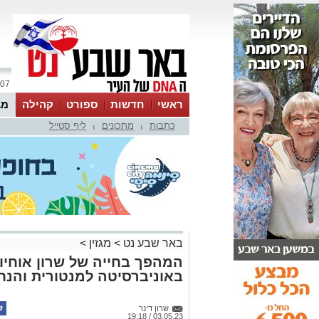
07 אוגוסט 2026 / 11:37
ראשי
חדשות
ספורט
קהילה
מג
כתבות
מתכונים
ליף סטייל
עסקים
טיפים והמלצות
|
|
באר שבע נט
>
מגזין
>
המהפך בחייה של שרון אוחיון
באוניברסיטה למנטורית והנח
שרון דינר
03.05.23 / 19:18