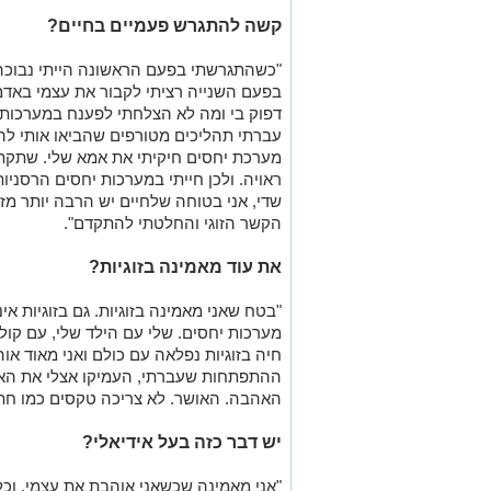
דפוק בי ומה לא הצלחתי לפענח במערכות 
עברתי תהליכים מטורפים שהביאו אותי לה
מערכת יחסים חיקיתי את אמא שלי. שתקתי 
ראויה. ולכן חייתי במערכות יחסים הרסניו
שדי, אני בטוחה שלחיים יש הרבה יותר מז
הקשר הזוגי והחלטתי להתקדם".
את עוד מאמינה בזוגיות?
"בטח שאני מאמינה בזוגיות. גם בזוגיות אינ
מערכות יחסים. שלי עם הילד שלי, עם קול
חיה בזוגיות נפלאה עם כולם ואני מאוד אוה
ההתפתחות שעברתי, העמיקו אצלי את האמ
האהבה. האושר. לא צריכה טקסים כמו חת
יש דבר כזה בעל אידיאלי?
"אני מאמינה שכשאני אוהבת את עצמי, וכ
גיבור העל שחי בתוכו פנוי לראות את הטוב
לפני השינוי בקריירה, עבדה שרו
באגף הכספים של האוניברסיטה 