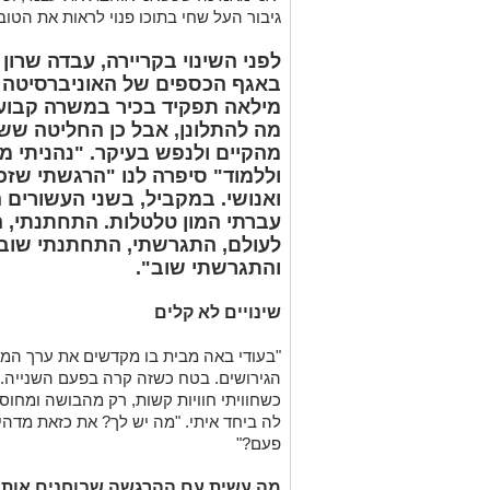
מילאה תפקיד בכיר במשרה קבועה
מה להתלונן, אבל כן החליטה ששינ
מהקיים ולנפש בעיקר. "נהניתי 
וללמוד" סיפרה לנו "הרגשתי שזכי
ואנושי. במקביל, בשני העשורים ה
עברתי המון טלטלות. התחתנתי, 
לעולם, התגרשתי, התחתנתי שוב,
והתגרשתי שוב".
שינויים לא קלים
"בעודי באה מבית בו מקדשים את ערך ה
הגירושים. בטח כשזה קרה בפעם השנייה. 
כשחוויתי חוויות קשות, רק מהבושה ומחו
לה ביחד איתי. "מה יש לך? את כזאת מדה
פעם?"
מה עשית עם ההרגשה שבוחנים אות
"בעשור האחרון החלטתי לחקור אותי. את מ
מניע אותי, מה מביא אותי לקבל החלטות בצ
חיים זוגיים כל כך מבולבלים שמסתיימים 