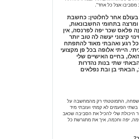
 פלאס שכר יפה לפרנסה, אין
וי קיצוני יעשה לה טוב יותר
מכל רגע ואהבתי מאוד להתפתח
תי. הייתי אלופה בכל פן מקצועי
אלו, בחיים האישיים שלי
הבאתי שתי בנות נהדרות
 הבאתי בן ובת נפלאים
משפחה, התמוטטתי רק מהמחשבה על
בשתי הפעמים לא קמתי ועזבתי מיד
סר היכולת שלי להכיל את הסביבה שכאב
ימה, יפה וחכמה, איך את מתגרשת כל
ך?
י שאני מבפנים. רציתי להבין לעומק מה
מתים שונים של חיי ואיך דווקא אני חיה
בכאב גדול בכל פעם מחדש, בעוד מול