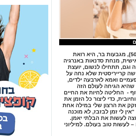
ם
כדאי שתכירו: שרון אוחיון דרומי (50), מגבעות בר, היא רואת
מאמנת אישית, מנחת סדנאות באנרגיה
וגם, תתחילו לנשום, יועצת
ה קרייריסטית שלא נחה על
מיים ואמא לארבעה ילדים,
 שהיא הגיחה לעולם הזה
ף - החליטה לחיות את החיים
יובית, כדי ליצור כל הזמן את
קק את הרצון שלי במילה אחת
ין לי זמן לבזבז, לא מוכנה
 רוצה לעשות את הבלתי יאמן.
– לעשות טוב בעולם. למיליוני
לא יכולתי אפילו לומר את המילה.
מה והתמוטטתי. לא הצלחתי להבין מה