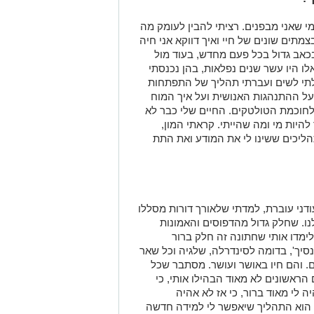
ו היו עשר שנים נפלאות, בהן נכנסתי
לתי לשים ועברתי תהליך של התפתחות
ועל ההתנהגות האנושית ועל איך המוח
לחוכמת הטולטקים. החיים שלי כבר לא
להיות מי ומה שהייתי. קראתי המון,
הליכים ששינו לי את המודע ואת התת
דני עוברת, למדתי שלאורך דורות מסללו
נו. שחלק גדול מהדפוסים והאמונות
לימדו אותי שחתונה זה חלק ברור
יך', בדומה לסינדרלה, שלגיה וכל שאר
 והם חיו באושר ועושר. מסתבר שכל
 הראשונים לא מאוד הבהילו אותי, כי
ה לי מאוד ברור, כי אז לא אהיה
הוא התהליך שיאפשר לי למידה חדשה
אותי בתעוזה ואומץ לעבר האושר האמיתי