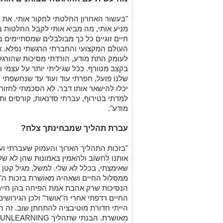
העולם המקצועי והחברתי הרגשתי נפלא. אל
לעומק התת מודע, הורדתי מסיכות שהורג
בקצב מטורף. ככל שגיליתי יותר על עצמי 
שלנו פועל, חפרתי עוד ועוד עד שנחשפתי 
יכלו להישאר אותו דבר. לא הסכמתי לחזור 
למדתי בטירוף, עברתי סדנאות, קורסים ות
מודע".
עברת תהליך שמבחינתך צלח?
"בזכות התהליך הארוך והעמוק שעברתי ועו
אותנו לחשוב ולהאמין באמונות שהן לא של
שאימצתי, בכלל לא שלי. למשל, מגיל קטן 
ממסלול החיים ושאהיה מאושרת בזכות ה'נס
הנסיכות שרק אהבת אמת הפיחה בהן חיים.
החיים רדפתי אחרי ה"אושר" ולכן הגירושים
הייתי חדורת מוטיבציה להתחתן שוב. זה הי
מאושרת. הבנתי שתהליך
UNLEARNING
נקייה וטהורה של עולמות שיוכלו להוביל 
העמוק שקיים בתוכי ואינו תלוי בדבר."