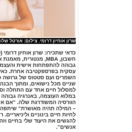
שרון אוחיון דרומי. צילום: אורטל שלו
חשבון, MBA, מנטורית, 
גבוהה להתפתחות אישית והעצמה 
עסקית בפרספקטיבה אחרת. כאיש
השמרים ועם סטטוס של גרושה פע
שניים מכל נישואים, ומתוך הבנה
למסלול חיים אחד עם התחלה וסו
במלוא העוצמה, באנרגיה גבוהה וח
הוורסיה המשודרגת שלה. "אם אז
– המילה תהיה מאושרת" שיתפה "א
לחיות חיים בינוניים וליניאריים.
להגשים את היעוד שלי בחיים וזה 
אנשים".
קשה להתגרש פעמיים בחיים?
"כשהתגרשתי בפעם הראשונה הייתי נבוכה. 
בפעם השנייה רציתי לקבור את עצמי באד