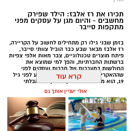
תכירו את רז אלבז: הילד שפירק
מחשבים - והיום מגן על עסקים מפני
מתקפות סייבר
בזמן שבני גילו רק מתחילים לחשוב על הקריירה,
רז אלבז מבאר שבע כבר הוביל צוותי סייבר,
פיתח מוצרים טכנולוגיים, צבר מאות אלפי צפיות
ברשתות החברתיות, והפך למי שמוצא את
החולשות במערכות של חברות ועסקים לפני
שההאקרים מגיעים אליהן. עכשיו, רגע לפני גיל
קרא עוד
19, הוא מסביר למה דווקא הסקרנות הבלתי
נגמרת שלו היא הנשק הכי חזק שלו.
אולי יעניין אותך גם
שרון דינר / 10:49 23.07.26