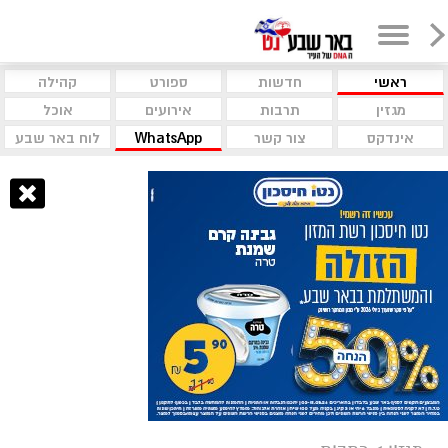
ראשי
חדשות
ספורט
קהילה
מגזין
תרבות
אירועים
אוכל
אינדקס
צור קשר
WhatsApp
לוח באר שבע