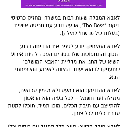
לאבא המבלה שעות רבות במשרד: מחזיק כרטיסי
ביקור "The Boss", או עט נובע עם חריטה אישית
(בעלות של 10 שח' למילה).
לאבא המצחיק: יודע לספר את הבדיחה ברגע
הנכון, והתחפושת שלו בפורים הפכה להיות אירוע
השיא של החג. את מדליית "האבא המושלם"
שתעניקו לו הוא יענוד בגאווה לאירוע המשפחתי
הבא.
לאבא ההנדימן: הוא כמעט ולא מזמין טכנאים,
מנזילה ועד חשמל – לכל בעיה הוא הראשון
להתייצב עם תיבת הכלים, מוכן תמיד. תוכלו לקנות
סדרת כלים לכל צורך.
לאבא חובב הבשר: סינר מלך המנגל עם כיסים וכלי