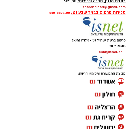
רכז מערכת:
רותם שרון
rotems@isnet.co.il
כתבת מגזין, חברה ורכילות:
שרון דינר
sharondinarr@gmail.com
מכירות פרסום בבאר שבע נט:
050-8833100
פרסום ברשת ישראל נט - אלדה נתנאל
050-7870908
elda@isnet.co.il
רז עם צוות הסייבר. צילום: פרטי
קבוצת התקשורת ומקומוני הרשת:
כשפוגשים את רז אלבז קשה להאמין שהוא עדיין
לא חגג 19. מאחורי החיוך הצנוע מסתתר אחד
הצעירים המסקרנים בתחום הסייבר בישראל. כבר
בגיל 17 הוביל צוותי מחקר ופיתוח, והיום הוא
מבצע בדיקות חדירות לעסקים - אותן בדיקות
שמטרתן לחשוף פרצות אבטחה לפני שפושעי