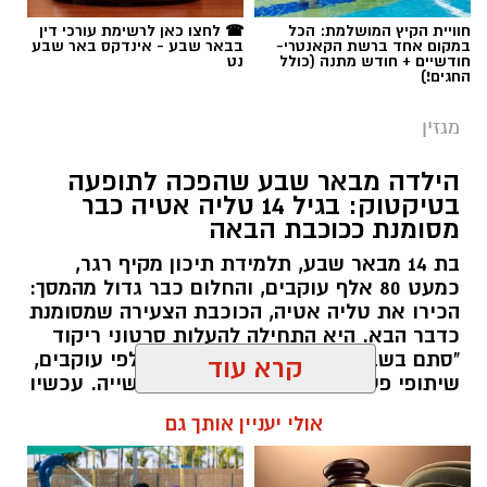
חוויית הקיץ המושלמת: הכל
☎ לחצו כאן לרשימת עורכי דין
במקום אחד ברשת הקאנטרי-
בבאר שבע - אינדקס באר שבע
תגים:
סייבר
,
באר שבע נט
,
רז אלבז
חודשיים + חודש מתנה (כולל
נט
החגים!)
מגזין
הילדה מבאר שבע שהפכה לתופעה
בטיקטוק: בגיל 14 טליה אטיה כבר
מסומנת ככוכבת הבאה
בת 14 מבאר שבע, תלמידת תיכון מקיף רגר,
כמעט 80 אלף עוקבים, והחלום כבר גדול מהמסך:
הכירו את טליה אטיה, הכוכבת הצעירה שמסומנת
כדבר הבא. היא התחילה להעלות סרטוני ריקוד
"סתם בשביל הכיף", אבל אז הגיעו אלפי עוקבים,
שיתופי פעולה עם אמנים והכרה בתעשייה. עכשיו
טליה אטיה מבאר שבע חולמת לכבוש את הבמות
קרא עוד
הגדולות כזמרת ושחקנית: "הטיקטוק הוא רק
ההתחלה. אני רוצה שיכירו את טליה שמעבר
אולי יעניין אותך גם
לסרטונים" אמרה בחן.