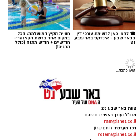
שרון דינר / 15:28 16.07.26
רז אלבז. צילום: פרטי
☎ לחצו כאן לרשימת עורכי דין
חוויית הקיץ המושלמת: הכל
בבאר שבע - אינדקס באר שבע
במקום אחד ברשת הקאנטרי-
נט
חודשיים + חודש מתנה (כולל
תגים:
סוכנות "רוברטו"
,
באר שבע נט
,
טיק טוק
,
החגים!)
טליה איטח
,
סטפאן
טוען כתבה...
צוות באר שבע נט:
מנכ"ל ועורך ראשי:
רם שהם
ram@isnet.co.il