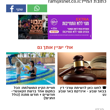
כתובת המייל:
ram@isnet.co.il
אולי יעניין אותך גם
☎ לחצו כאן לרשימת עורכי דין
חוויית הקיץ המושלמת: הכל
בבאר שבע - אינדקס באר שבע
במקום אחד ברשת הקאנטרי-
נט
חודשיים + חודש מתנה (כולל
החגים!)
מגזין