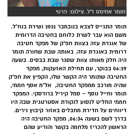
תומר אחימס ז"ל. צילום: פרטי
תומר התגייס לצבא בנובמבר 2021 ושירת בנח"ל.
משם הוא עבר לשרת כלוחם בחטיבה הדרומית
של אוגדת עזה בצוות חפ"ק של מפקד חטיבה
דרומית באוגדת עזה. באותה שבת שחורה תומר
היה חלק מאותו צוות שסגר שבת בבסיס. בשעה
06:29 בבוקר, עם תחילת האזעקות, מפקד
החטיבה שתומר היה הקשר שלו, הקפיץ את חפ"ק
שהיה מורכב ממפקד החטיבה, אל"מ אסף חממי,
תומר וחייל נוסף – סמל קיריל ברודסקי. המפקד
חממי החליט לנסוע לנקודת אסטרטגית שבה היו
דיווחים על חדירת מחבלים באזור קיבוץ נירים.
בדרך לשם בשעה 06:34, מפקד החטיבה היה
הראשון להכריז מלחמה בקשר והודיע שהם