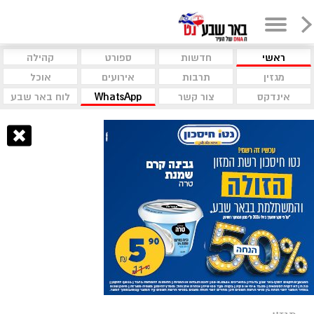
ראשי
חדשות
ספורט
קהילה
מגזין
תרבות
אירועים
אוכל
אינדקס
צור קשר
WhatsApp
לוח באר שבע