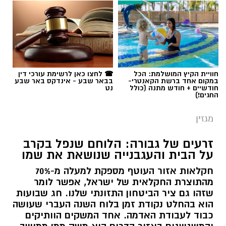
חוויית הקיץ המושלמת: הכל
☎ לחצו כאן לרשימת עורכי דין
במקום אחד ברשת הקאנטרי-
בבאר שבע - אינדקס באר שבע
חודשיים + חודש מתנה (כולל
נט
החגים!)
מגזין
זרעים של גבורה: הלוחם שנפל בקרב
על הבית והעגבנייה שנושאת את שמו
חקלאות אזור העוטף מספקת למעלה מ-70%
מהתוצרת החקלאית של ישראל, אפשר לומר
שזהו גם ציר הביטחון התזונתי שלנו. חג שבועות
הוא בהחלט נקודת זמן בלוח השנה העברי שעושה
כבוד לעבודת האדמה. אחד המשקים הוותיקים