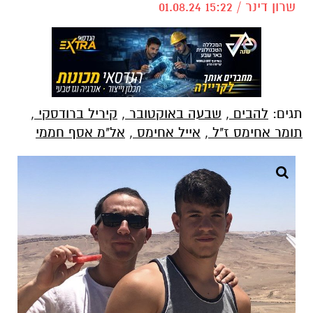
שרון דינר / 15:22 01.08.24
תגים:
להבים
,
שבעה באוקטובר
,
קיריל ברודסקי
,
תומר אחימס ז"ל
,
אייל אחימס
,
אל"מ אסף חממי