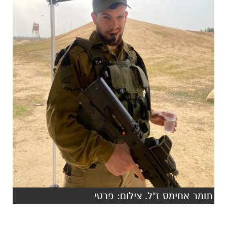
תומר אחימס ז"ל. צילום: פרטי