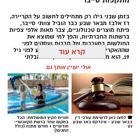
בזמן שבני גילו רק מתחילים לחשוב על הקריירה,
רז אלבז מבאר שבע כבר הוביל צוותי סייבר,
תגים:
טל ממן
פיתח מוצרים טכנולוגיים, צבר מאות אלפי צפיות
ברשתות החברתיות, והפך למי שמוצא את
החולשות במערכות של חברות ועסקים לפני
שההאקרים מגיעים אליהן. עכשיו, רגע לפני גיל
קרא עוד
19, הוא מסביר למה דווקא הסקרנות הבלתי
נגמרת שלו היא הנשק הכי חזק שלו.
אולי יעניין אותך גם
שרון דינר / 10:49 23.07.26
☎ לחצו כאן לרשימת עורכי דין
חוויית הקיץ המושלמת: הכל
בבאר שבע - אינדקס באר שבע
במקום אחד ברשת הקאנטרי-
תגים:
סייבר
,
באר שבע נט
,
רז אלבז
נט
חודשיים + חודש מתנה (כולל
החגים!)