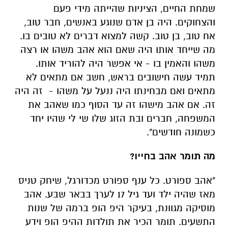
שמחת החיים, הציניות שהייתה מידי פעם
והצחוקים. היה בן אדם שנוגע באנשים, חבר טוב,
אח טוב, בן טוב. קשה למצוא דברים לא טובים בו.
מה שייחד אותו היה שאם הוא אהב משהו או רצה
משהו והאמין בו - אי אפשר היה להוריד אותו.
תמיד עשה חישובים בראש, חשב אם מתאים לא
מתאים ואם מבחינתו היה ננעל על משהו - זה היה
זה. אם אהב מישהו זה עד הסוף כמו שאהב את
המשפחה, חברים ובת הזוג שלו שי לי שהיו יחד
כשמונה חודשים".
מה תומר אהב בחייו?
"אהב ספורט. כל ענף ספורט מכדורגל, שיחק טניס
מאז שהיה ילד ועד גיל 17 לערך בבאר שבע. אהב
מוסיקה מגוונת, בעיקר היפ הופ ברמה של שנות
התשעים. תומר הכיר את תולדות ההיפ הופ וידע