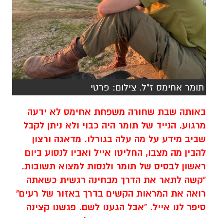
תומר אחימס ז"ל. צילום: פרטי
באותה שבת שחורה משפחת אחימס לא ידעה
מרגוע. הנייד של תומר היה כבוי ולא ניתן לקבל
שביב מידע על מה עלה בגורלו. מדאגה ורצון
להבין מה מצבו, החליטו אייל ואביו לנסוע ביום
ראשון לבסיס של תומר ולנסות למצוא תשובות.
"קשה לתאר את הדרך מבחינה רגשית כשאתה
רואה את המראות הקשים בדרך באזור של רעים"
סיפר לנו אייל. "אבל הגענו לשם. פגשנו קצינה