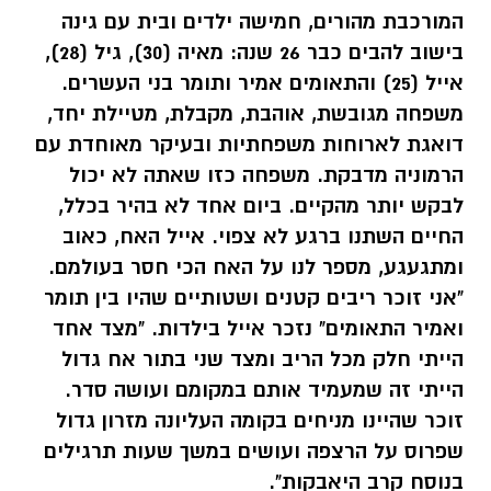
המורכבת מהורים, חמישה ילדים ובית עם גינה
בישוב להבים כבר 26 שנה: מאיה (30), גיל (28),
אייל (25) והתאומים אמיר ותומר בני העשרים.
משפחה מגובשת, אוהבת, מקבלת, מטיילת יחד,
דואגת לארוחות משפחתיות ובעיקר מאוחדת עם
הרמוניה מדבקת. משפחה כזו שאתה לא יכול
לבקש יותר מהקיים. ביום אחד לא בהיר בכלל,
החיים השתנו ברגע לא צפוי. אייל האח, כאוב
ומתגעגע, מספר לנו על האח הכי חסר בעולמם.
"אני זוכר ריבים קטנים ושטותיים שהיו בין תומר
ואמיר התאומים" נזכר אייל בילדות. "מצד אחד
הייתי חלק מכל הריב ומצד שני בתור אח גדול
הייתי זה שמעמיד אותם במקומם ועושה סדר.
זוכר שהיינו מניחים בקומה העליונה מזרון גדול
שפרוס על הרצפה ועושים במשך שעות תרגילים
בנוסח קרב היאבקות".