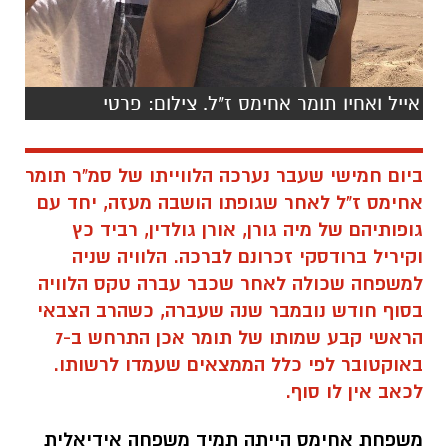
אייל ואחיו תומר אחימס ז"ל. צילום: פרטי
ביום חמישי שעבר נערכה הלווייתו של סמ"ר תומר
אחימס ז"ל לאחר שגופתו הושבה מעזה, יחד עם
גופותיהם של מיה גורן, אורן גולדין, רביד כץ
וקיריל ברודסקי זכרונם לברכה. הלוויה שניה
למשפחה שכולה לאחר שכבר עברה טקס הלוויה
בסוף חודש נובמבר שנה שעברה, כשהרב הצבאי
הראשי קבע שמותו של תומר אכן התרחש ב-7
באוקטובר לפי כלל הממצאים שעמדו לרשותו
.
לכאב אין לו סוף.
משפחת אחימס הייתה תמיד משפחה אידיאלית