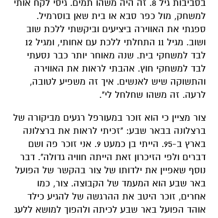
לבד למשחקי בית. שנה מאוחר יותר כבר נסעתי
לבד למשחקי חוץ. אהבתי לראות את האווירה
והתשוקה שיש לאנשים. איך זה משפיע לטובה,
לרעה. זה משהו שחלחל לי".
צור מציין כי הוא זוכר במעורפל רגעים מביקורה של
ברצלונה בבאר שבע: "זכיתי לראות את ברצלונה
בארץ ב-95. הייתי בן כמעט 9. אני זוכר פה ושם
דברים ולפי הזיכרון זאת הייתה חוויה גדולה". דבר
נוסף שאפיין את ילדותו של צור בהקשר של הפועל
באר שבע הוא המעמד של הקבוצה. צור, כמו
אחרים, זוכר היטב את ההרגשה של להגיע כילד
אוהד הפועל באר שבע לכיתה ולהפוך למושא ללעג
בעקבות אבדתו לקבוצה של בירת הנגבה.
"כשאני הייתי ילד מכבי תל אביב ומכבי חיפה היו
הקבוצות הכי טובות" הוא נזכר "אבל לי הייתה