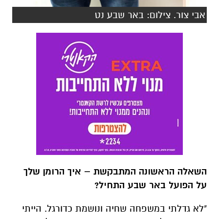
השאלה הראשונה המתבקשת – איך הרומן שלך
על הפועל באר שבע התחיל?
"לא גדלתי במשפחה שחיה ונושמת כדורגל. הייתי
בסביבות גיל 8. זה היה משהו תמים. גיסי לקח אותי
למשחק, מול כפר סבא או בית שאן בוסרמיל.
ספגתי את האווירה ביציעים וביקשתי ללכת שוב
ושוב. מגיל 11 התחלתי ללכת עם אחותי, ומגיל 12