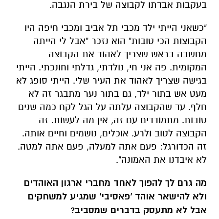
מחשבה בראש שצריך לאהוד את הקבוצה
המקומית. פה אני חי, נולדתי, גדלתי וחונכתי. הייתי
בגישה שצריך לאהוד את העיר שלי. הייתי סופג לא
מעט אש בתור ילד, גם בתור נער מתבגר זה לא
חלף. עד שהקבוצה עלתה על הגל לקח כמה שנים
טובות. מתמודדים עם זה, אין מה לעשות. זה
הקבוצה לטוב ולרע. אוכלים, נושמים וחיים אותה.
זה הכדורגל: פעם אתה למעלה, פעם אתה למטה.
לא איבדנו את האמונה".
מה גרם לך להפוך לאחד מחברי ארגון האוהדים
ולא להישאר אוהד 'פאסיבי' שמגיע למשחקים
אבל לא מתעסק בדברים שמסביב?
"מדובר בפרצופים שאתה פוגש אותם בתדירות
שבועית - במשחקי הבית והחוץ. אתה חי ונושם
איתם את המצב של הקבוצה. חולק איתם את