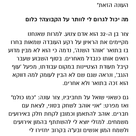
צור בן ה-32 הוא אדם צנוע. למרות שאנחנו
מקיימים את הראיון על רקע העובדה שמאות בחרו
בו בתואר 'אוהד השנה', נדמה כי הוא לא מבין מדוע
רואים אותו כנבדל מאחרים. בסוף השבוע שעבר
קיבל תעודת הצטיינות במקום עבודתו, מפעל 'עוף
הנגב', ונראה שגם שם לא הבין לעומק למה דווקא
הוא זכה בתואר ולא אחרים.
גם כשאני שואל על תחביביו, צור עונה: "כמו כולם"
ואז מפרט: "אני אוהב לשחק בסוני, לצאת עם
חברים. אוהב להתאמן וכמובן לקחת חלק באירועים
משמחים. למזלי יוצא לי להשתתף בהמון אירועים
ולשמח המון אנשים ובע"ה בקרוב יחזירו לי
בשמחות. כמובן שתמיד חשוב לצחוק, לחייך ולהיות
חיובי"