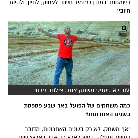
עוד לא פספס משחק אחד. צילום: פרטי
כמה משחקים של הפועל באר שבע פספסת
בשנים האחרונות?
"אף משחק. לא רק בשנים האחרונות, מדובר
בעשור ומעלה. בחוץ לארץ כן, אבל בארץ? שום
משחק. הייתי בכל המשחקים, כולל גביע הטוטו
ומפגשי גומלין לא-רלוונטיים בגביע המדינה. אם
אפספס משחק זה רק בגלל, לא עלינו, מצב