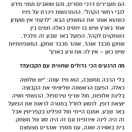
השחקנים לקהל. הפועל באר שבע זה תלכיד.
שחקן מכבד אוהד, אוהד מכבד שחקן. המשפחתיות
שיש כאן – אין לה אח ורע בארץ"
מה הרגעים הכי גדולים שחווית עם הקבוצה?
בלי הרבה מחשבה, הוא מיד עונה: "יש שלושה
כאלה. הפעם הראשונה שליוויתי את הקבוצה
בליגת אלופות, מול שריף טירספול. הרגשתי חוויה
יוצאת דופן. לנסוע לחו"ל במטרה לראות את הפועל
באר שבע. אמנם הייתי מול ספליט בקפריסין אבל
זה היה ליגה אירופית וגם זה היה סוג של משחק
בית באווירה שונה, עם מספר אוהדים מצומצם
(המשחק עבר לקפריסין בעקבות מבצע 'צוק איתן'
– נ.ס)"
"עוד שני רגעים שתמיד אזכור: הניצחון 0:2 על