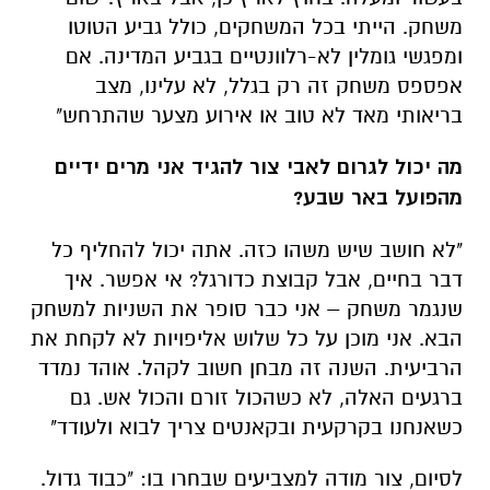
בריאותי מאד לא טוב או אירוע מצער שהתרחש"
מה יכול לגרום לאבי צור להגיד אני מרים ידיים
מהפועל באר שבע?
"לא חושב שיש משהו כזה. אתה יכול להחליף כל
דבר בחיים, אבל קבוצת כדורגל? אי אפשר. איך
שנגמר משחק – אני כבר סופר את השניות למשחק
הבא. אני מוכן על כל שלוש אליפויות לא לקחת את
הרביעית. השנה זה מבחן חשוב לקהל. אוהד נמדד
ברגעים האלה, לא כשהכול זורם והכול אש. גם
כשאנחנו בקרקעית ובקאנטים צריך לבוא ולעודד"
לסיום, צור מודה למצביעים שבחרו בו: "כבוד גדול.
ממש גאווה. זה מילא אותי. ההערכה וההוקרה זה
לא משהו שמובן אליו. זה רק להגיד לכם תודה.
כשאנשים מעריכים את התרומה שלך והכול מתוגמל
– זה דבר אדיר. אני מודה לכם"