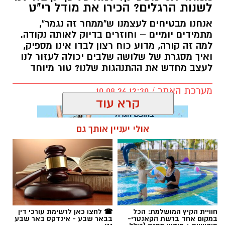
קרא עוד
אולי יעניין אותך גם
תגים:
הרב שנהב עסיס
חוויית הקיץ המושלמת: הכל
☎ לחצו כאן לרשימת עורכי דין
במקום אחד ברשת הקאנטרי-
בבאר שבע - אינדקס באר שבע
חודשיים + חודש מתנה (כולל
נט
החגים!)
מגזין
זרעים של גבורה: הלוחם שנפל בקרב
על הבית והעגבנייה שנושאת את שמו
חקלאות אזור העוטף מספקת למעלה מ-70%
מהתוצרת החקלאית של ישראל, אפשר לומר
קרדיט: צילום פרטי