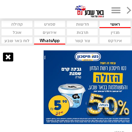
ראשי
חדשות
ספורט
קהילה
מגזין
תרבות
אירועים
אוכל
אינדקס
צור קשר
WhatsApp
לוח באר שבע