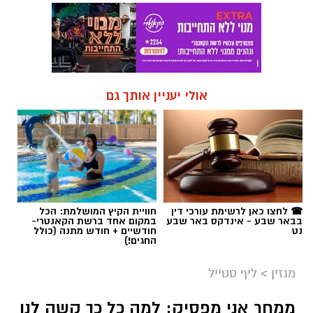
☎ לחצו כאן לרשימת עורכי דין
חוויית הקיץ המושלמת: הכל
בבאר שבע - אינדקס באר שבע
במקום אחד ברשת הקאנטרי-
נט
חודשיים + חודש מתנה (כולל
החגים!)
מגזין
>
ליף סטייל
ממחר אני מפסיק: למה כל כך קשה לנו
לשנות הרגלים? הכירו את מודל רי"ט
אנחנו מבטיחים לעצמנו ש"ממחר זה נגמר",
מתמידים יומיים – וחוזרים בדיוק לאותה נקודה.
למה זה קורה, מדוע כוח רצון לבדו אינו מספיק,
ואיך מסגרת של שלושה שלבים יכולה לעזור לנו
לעצב מחדש את ההתנהגות שלנו? טור מיוחד
מערכת האתר / 12:30 10.08.26