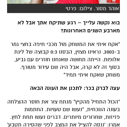
מארבע השנים האחרונות?
"אקח איתי את המשחק מול מכבי חיפה בחצי גמר
ב-2003. נראינו מצוין, הבסנו 0:3 קבוצה של ליגת
אלופות. הייתה תחושה שאנחנו חוזרים עם גביע,
בסוף זה לא קרה, אבל היה שם עידוד מטורף.
משחק שאקח איתי תמיד"
עצה לברק בכר: לתכנן את העונה הבאה
"הכול התחיל מהקיץ" מנתח צור את חוסר ההצלחה
בעונה הנוכחית, "נעשו שם טעויות. החתמות
פזיזות, שחרורים מיותרים. דברים נעשו תחת לחץ.
אמרו: 'ננסה להציל את המצב לפני שהסירה תטבע'
ואז היה קשה להחזיר את הגלגל אחורה. ברגע
שנעשו טעויות – היה קשה לכפר עלייהן. הפנים
צריכות להיות היום לכיוון כרטיס לאירופה, אולי
ההצלחה בגביע. זה מבאס, אף אחד לא ציפה