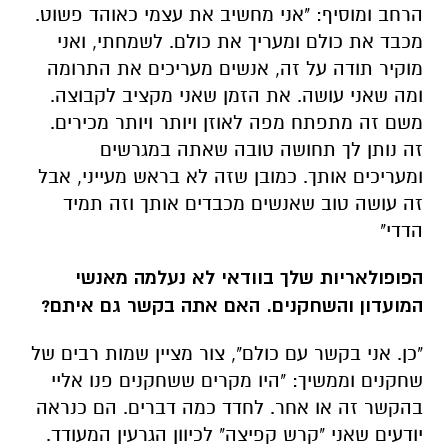
משם זה מתפתח מפה לאוזן ויותר ויותר מכירים.
זה נותן לך תחושה טובה שאתה במגרשים
ומעריכים אותך. כמובן שזה לא בראש מעייני, אבל
זה עושה טוב שאנשים מכבדים אותך וזה תמיד
הדדי"
הפופולאריות שלך בוודאי לא נעלמה מאנשי
המועדון והשחקנים. האם אתה בקשר גם איתם?
"כן. אני בקשר עם כולם", צור מציין שמות רבים של
שחקנים וממשיך: "היו מקרים ששחקנים פנו אליי
בהקשר זה או אחר. לחדד כמה דברים. הם כנראה
יודעים שאני "קרש קפיצה" לכיוון הגרעין המעודד.
הם מעבירים דרכי מסרים, והם שואבים ממני מידע
לגבי רחשי הקהל". ההתרגשות ניכרת על פניו
כשהוא אומר את המשפט הבא: "לדעתי אין מועדון
אחד בארץ שיש בו יחסים כאלה חמים בין