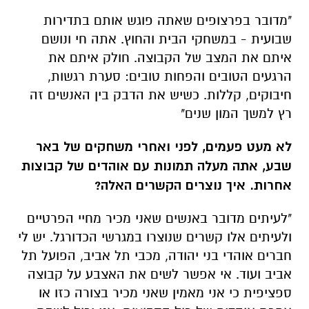
הרגעים הטובים והפחות טובים: סערת רגשות,
חיבוקים, קללות. כשיש את הדבק בין האנשים זה
רץ למשך המון שנים"
לא מעט פעמים, לפני ואחרי משחקים של באר
שבע, אתה מעלה תמונות עם אוהדים של קבוצות
אחרות. איך נוצרים הקשרים האלה?
"לעיתים מדובר באנשים שאני מכיר מחיי הפרטיים
ולעיתים אלו קשרים שנוצרו במגרשי הכדורגל. יש לי
חברים אוהדי בני יהודה, מכבי תל אביב, הפועל תל
אביב ועוד. אי אפשר לשים את האצבע על קבוצה
ספציפית כי אני מאמין שאני מכיר בצורה כזו או
אחרת אוהדים של כול הקבוצות. אני יכול לשבת
עם אוהד הפועל תל אביב, פתאום יגיע אוהד בית'ר
ויצטרף. בכדורגל, אתה פוגש אנשים שאתה לא
דמיינת שתפגוש אי פעם"