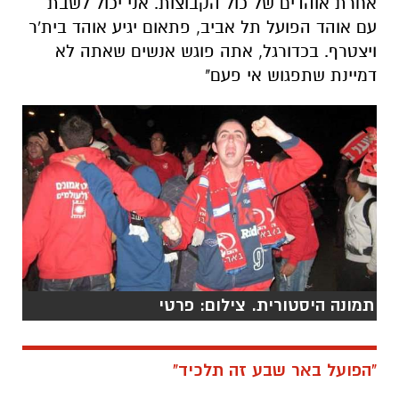
תמונה היסטורית. צילום: פרטי
"הפועל באר שבע זה תלכיד"
אם אלך אתך ברחבי העיר במשך כ-40 דקות, כמה
אנשים יעצרו אותך, ידברו ויבקשו סלפי?
(מחייך) "אם זה במקום ציבורי, לדעתי לא מעט.