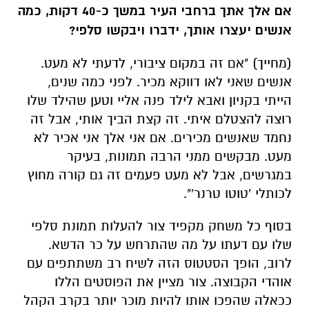
אנשים שאני לאו דווקא מכיר. לפני כמה שנים,
הייתי בקניון ואבא לילד פנה אליי וטען שהילד שלו
רוצה להצטלם איתי. זה קצת הביך אותי, אבל זה
נחמד שאנשים מכירים. אם אני אלך אני אכיר לא
מעט. מבקשים ממני הרבה תמונות, בעיקר
במגרשים, אבל לא מעט פעמים זה גם קורה מחוץ
לכותלי 'טוטו טרנר'".
בסוף כל משחק מקפיד צור להעלות תמונת סלפי
שלו עם דעתו על מה שהתרחש על כר הדשא.
לרוב, הופך הסטטוס הזה לשיח רב משתתפים עם
אוהדי הקבוצה. צור מציין את הפוסטים הללו
ככאלה שהפכו אותו להיות מוכר יותר בקרב הקהל
הרחב ומוסיף: "אני מחשיב את עצמי כאוהד פשוט.
מכבד את כולם ומעריך את כולם. לשמחתי, ואני
מוקיר תודה על זה, אנשים מעריכים את התרומה
ומה שאני עושה. את הזמן שאני מקציב לקבוצה.