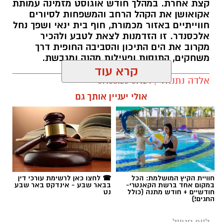
קצת אחרת. במהלך חודש אוגוסט מזמינה עמותת
אקואושן את הקהל הרחב והמשפחות לסיורים
חווייתיים באזור מכמורת, חוף בית ינאי ושפך נחל
אלכסנדר. זו הזדמנות לצאת לטבע ולהכיר
מקרוב את הים התיכון והסביבה החופית דרך
משחקים, התנסות ופעילות מהנה ומגבשת.
קרא עוד
אלדה נתנאל / 09:24 07.08.26
אולי יעניין אותך גם
תגים:
טיול
חוויית הקיץ המושלמת: הכל
☎ לחצו כאן לרשימת עורכי דין
במקום אחד ברשת הקאנטרי-
בבאר שבע - אינדקס באר שבע
חודשיים + חודש מתנה (כולל
נט
החגים!)