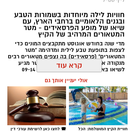
לייף סטייל
חוויות לילה מיוחדות בשמורות הטבע
ובגנים הלאומיים ברחבי הארץ, עם
שיאו של מופע הפרסאידים - מטר
המטאורים המרהיב של הקיץ
מדי שנה בחודש אוגוסט מתקבצים המונים כדי
לצפות בתופעת טבע לילית ומדהימה "מטר
המטאורים" (פרסאידים) בה נצפים מטאורים רבים
מנקודה אחת בשמי הלילה. השנה המטר מגיע
סיורי משפחות- צילום מיקה וולוב, אקואושן
לשיאו באמצע אוגוסט בין התאריכים 09-14
באוגוסט 2026.
קרא עוד
במהלך הפעילות יכירו המשתתפים את הטבע
הייחודי של אזור שפך נחל אלכסנדר, את בעלי
אלדה נתנאל / 12:27 28.07.26
אולי יעניין אותך גם
החיים והצמחים המאפיינים אותו ואת המערכת
האקולוגית המקומית. בהמשך יגיעו למרכז החינוך
הימי "מגלים" של אקואושן, שם יוכלו להתבונן בדגם
חי של חוף סלעי בישראל ולהכיר מקרוב את בעלי
החיים הימיים החיים בו. במהלך הסיור ייחשפו גם