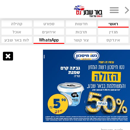
ראשי
חדשות
ספורט
קהילה
מגזין
תרבות
אירועים
אוכל
אינדקס
צור קשר
WhatsApp
לוח באר שבע