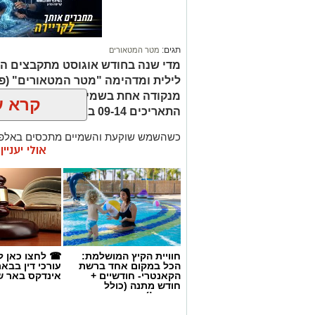
תגים:
מטר המטאורים
מדי שנה בחודש אוגוסט מתקבצים המ
לילית ומדהימה "מטר המטאורים" (פ
מנקודה אחת בשמי הלילה. השנה המט
קרא ע
התאריכים 09-14 באוגוסט 2026.
כשהשמש שוקעת והשמיים מתכסים באלפי 
אולי יעניי
המרהיבים של השנה - מטר הפרסאידים. זו
מאורות העיר, להרים את המבט אל השמיים 
לכת, ערפיליות וסיפורי חלל.
מטר הפרסאידים, מתרחש כתוצאה ממפגש 
סוויפט-טאטל, הוא נחשב כמטר גדול במיוח
מטאורים בשעה.
חוויית הקיץ המושלמת:
☎ לחצו כאן ל
הכל במקום אחד ברשת
עורכי דין בבא
הקאנטרי- חודשיים +
אינדקס באר ש
רשות הטבע והגנים מזמינה אתכם ללילות 
חודש מתנה (כולל
טבע ייחודיות ברחבי הארץ, מתצפיות מודר
החגים!)
דרך סיורי לילה, שקיעות מדבריות ולינה ב