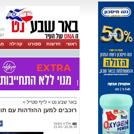
07 אוגוסט 2026 / 00:12
ראשי
חדשות
ספורט
קהילה
מג
עסקים
טיפים והמלצות
באר שבע נט
>
לייף סטייל
>
רוכבים למען ההזדהות עם תו
אלדה נתנאל
20.06.18 / 21:43