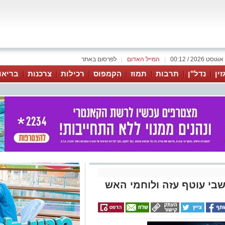
|
המייל האדום
|
לפרסום באתר
זין
נדל"ן
תרבות
תמוז
הקמפוס
רכילות
צרכנות
בריאו
שבי עוטף עזה ולוחמי האש