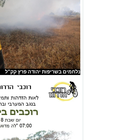
נלחמים בשריפות יהודה פרץ קק"ל