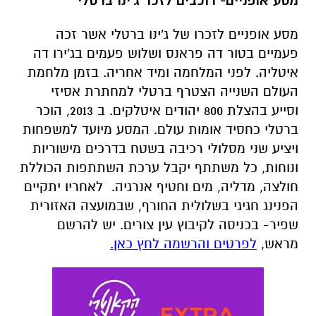
מסע אופניים- רוכבים לזכר ג'ינו ברטלי
מסע אופניים לזכרו של ג'ינו ברטלי אשר זכה
פעמיים בטור דה פראנס ושלוש פעמים בג'ירו דה
איטליה. לפני המלחמה ומיד אחריה. בזמן מלחמת
העולם השנייה הצטרף ברטלי למחתרת אסיזי
וסייע בהצלת 800 יהודים איטלקים. ב 2013, הוכר
ברטלי כחסיד אומות עולם. המסע מיועד למשפחות
ויציע שני מסלולי רכיבה בשטח בדרכים מישוריות
ונוחות, כל משתתף יקבל ערכת השתתפות הכוללת
חולצה, מדליה, מים וחטיף אנרגיה. לאחריו יתקיים
הפנינג חגיגי בשלולית החורף, שבמועצה האזורית
שפיר- בכניסה לקיבוץ עין צורים
.
יש להרשם
מראש
,
לפרטים והרשמה לחץ כאן.