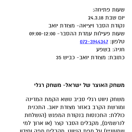
שעות פתיחה
:
יום שבת 24.3.18
נקודת הסבר ויציאה- מצודת יואב
שעות פעילות עמדת ההסבר- 09:00-12:00
טלפון
:
072-3944347
חניה
:
בשפע
כתובת
:
מצודת יואב- כביש 35
משחק האוצר של ישראל- משחק רגלי
משחק ניווט רגלי סביב נושא הקמת המדינה
ומורשת הקרב באזור מצודת יואב
.
התכנית
כוללת
:
התכנסות בנקודת המפגש (הנשלחת
לנרשמים), מקבלים הסבר קצר (או ארוך למי
שמעוניין) על מפת הניווט, מקבלים מפה וחידון