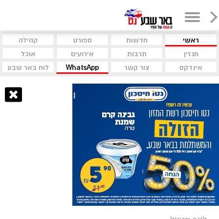
ראשי
חדשות
ספורט
קהילה
מגזין
תרבות
אירועים
אוכל
אינדקס
צור קשר
WhatsApp
לוח באר שבע