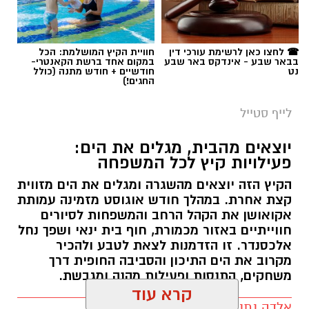
☎ לחצו כאן לרשימת עורכי דין
חוויית הקיץ המושלמת: הכל
בבאר שבע - אינדקס באר שבע
במקום אחד ברשת הקאנטרי-
נט
חודשיים + חודש מתנה (כולל
החגים!)
לייף סטייל
יוצאים מהבית, מגלים את הים:
פעילויות קיץ לכל המשפחה
הקיץ הזה יוצאים מהשגרה ומגלים את הים מזווית
קצת אחרת. במהלך חודש אוגוסט מזמינה עמותת
אקואושן את הקהל הרחב והמשפחות לסיורים
חווייתיים באזור מכמורת, חוף בית ינאי ושפך נחל
אלכסנדר. זו הזדמנות לצאת לטבע ולהכיר
מקרוב את הים התיכון והסביבה החופית דרך
משחקים, התנסות ופעילות מהנה ומגבשת.
קרא עוד
אלדה נתנאל / 09:24 07.08.26