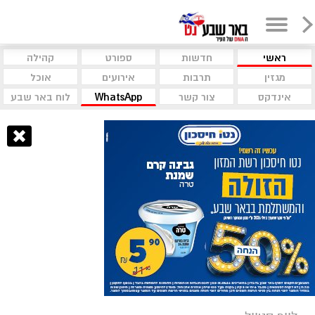
ראשי
חדשות
ספורט
קהילה
מגזין
תרבות
אירועים
אוכל
אינדקס
צור קשר
WhatsApp
לוח באר שבע