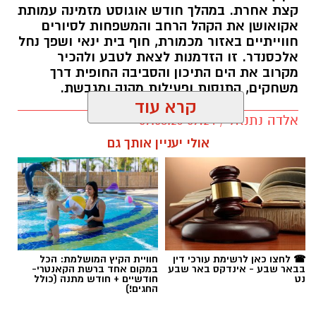
קצת אחרת. במהלך חודש אוגוסט מזמינה עמותת
אקואושן את הקהל הרחב והמשפחות לסיורים
חווייתיים באזור מכמורת, חוף בית ינאי ושפך נחל
אלכסנדר. זו הזדמנות לצאת לטבע ולהכיר
מקרוב את הים התיכון והסביבה החופית דרך
משחקים, התנסות ופעילות מהנה ומגבשת.
קרא עוד
אלדה נתנאל / 09:24 07.08.26
אולי יעניין אותך גם
תגים:
טיול
☎ לחצו כאן לרשימת עורכי דין
חוויית הקיץ המושלמת: הכל
בבאר שבע - אינדקס באר שבע
במקום אחד ברשת הקאנטרי-
נט
חודשיים + חודש מתנה (כולל
החגים!)