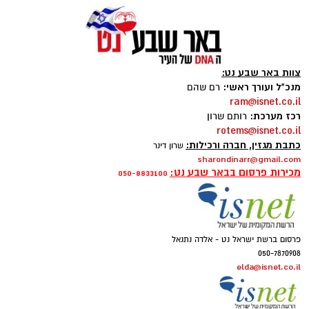
צוות באר שבע נט:
מנכ"ל ועורך ראשי:
רם שהם
ram@isnet.co.il
רכז מערכת:
רותם שרון
rotems@isnet.co.il
כתבת מגזין, חברה ורכילות:
שרון דינר
סיורי משפחות- צילום מיקה וולוב, אקואושן
sharondinarr@gmail.com
מכירות פרסום בבאר שבע נט:
050-8833100
במהלך הפעילות יכירו המשתתפים את הטבע
הייחודי של אזור שפך נחל אלכסנדר, את בעלי
החיים והצמחים המאפיינים אותו ואת המערכת
האקולוגית המקומית. בהמשך יגיעו למרכז החינוך
פרסום ברשת ישראל נט - אלדה נתנאל
050-7870908
הימי "מגלים" של אקואושן, שם יוכלו להתבונן בדגם
elda@isnet.co.il
חי של חוף סלעי בישראל ולהכיר מקרוב את בעלי
החיים הימיים החיים בו. במהלך הסיור ייחשפו גם