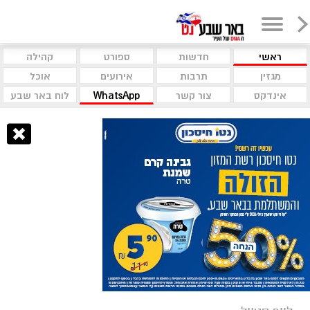
ראשי
חדשות
ספורט
קהילה
מגזין
תרבות
אירועים
אוכל
אינדקס
צור קשר
WhatsApp
לוח באר שבע