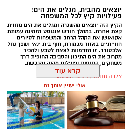
יוצאים מהבית, מגלים את הים:
פעילויות קיץ לכל המשפחה
הקיץ הזה יוצאים מהשגרה ומגלים את הים מזווית
קצת אחרת. במהלך חודש אוגוסט מזמינה עמותת
אקואושן את הקהל הרחב והמשפחות לסיורים
חווייתיים באזור מכמורת, חוף בית ינאי ושפך נחל
אלכסנדר. זו הזדמנות לצאת לטבע ולהכיר
מקרוב את הים התיכון והסביבה החופית דרך
משחקים, התנסות ופעילות מהנה ומגבשת.
קרא עוד
אלדה נתנאל / 09:24 07.08.26
אולי יעניין אותך גם
תגים:
טיול