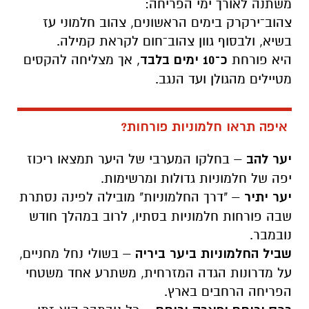
משתנה לאורך ימי הפריחה:
צהוב־ירקרק בימים הראשונים, צהוב חלמוני עז
בשיא, ולבסוף גוון צהוב־חום לקראת קמילה.
היא פורחת
כ־10 ימים בלבד
, אך מצליחה להקסים
מטיילים מהגולן ועד הנגב.
איפה תראו חלמוניות פורחות?
יער להב
– בחלקו המערבי של היער תמצאו ריכוז
יפה של חלמוניות גדולות ומרשימות.
יער יתיר
– "דרך החלמוניות" מובילה לפינה נסתרת
שבה פורחות חלמוניות בסתיו, לרוב במהלך חודש
נובמבר.
שביל החלמוניות ביער ביריה
– בשולי נחל מחניים,
על מדרונות הגדה המזרחית, משתרע אחד משטחי
הפריחה הרחבים בארץ.