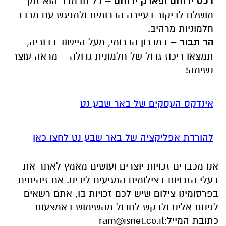
רכס ירוחם ופארק ירוחם
– כל נובמבר הוא זמן
מושלם לביקור בעיירה הדרומית ולמפגש עם מרבד
חלמוניות מרהיב.
הר תבור
– במדרון הדרומי, מעל היישוב דבוריה,
תמצאו ריכוז גדול של חלמונית גדולה – מראה עוצר
נשימה!
אינדקס העסקים של באר שבע נט
להורדת אפליקציה של באר שבע נט לחצו כאן
אנו מכבדים זכויות יוצרים ועושים מאמץ לאתר את
בעלי הזכויות בצילומים המגיעים לידינו. אם זיהיתים
בפרסומינו צילום שיש לכם זכויות בו, אתם רשאים
לפנות אלינו ולבקש לחדול מהשימוש באמצעות
כתובת המייל:
ram@isnet.co.il