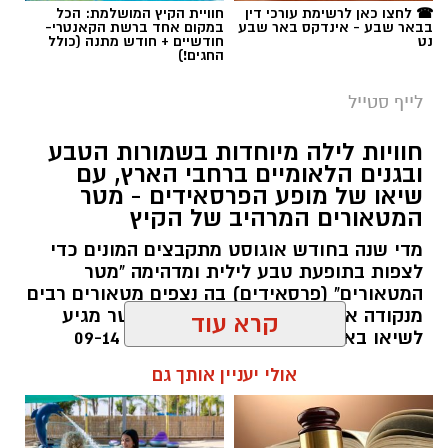
☎ לחצו כאן לרשימת עורכי דין
חוויית הקיץ המושלמת: הכל
בבאר שבע - אינדקס באר שבע
במקום אחד ברשת הקאנטרי-
נט
חודשיים + חודש מתנה (כולל
החגים!)
לייף סטייל
חוויות לילה מיוחדות בשמורות הטבע
ובגנים הלאומיים ברחבי הארץ, עם
שיאו של מופע הפרסאידים - מטר
המטאורים המרהיב של הקיץ
מדי שנה בחודש אוגוסט מתקבצים המונים כדי
לצפות בתופעת טבע לילית ומדהימה "מטר
המטאורים" (פרסאידים) בה נצפים מטאורים רבים
מנקודה אחת בשמי הלילה. השנה המטר מגיע
סיורי משפחות- צילום מיקה וולוב, אקואושן
לשיאו באמצע אוגוסט בין התאריכים 09-14
באוגוסט 2026.
קרא עוד
במהלך הפעילות יכירו המשתתפים את הטבע
הייחודי של אזור שפך נחל אלכסנדר, את בעלי
אלדה נתנאל / 12:27 28.07.26
אולי יעניין אותך גם
החיים והצמחים המאפיינים אותו ואת המערכת
האקולוגית המקומית. בהמשך יגיעו למרכז החינוך