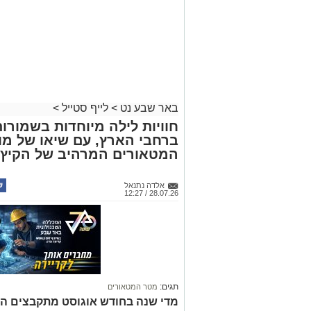
באר שבע נט
>
לייף סטייל
>
חוויות לילה מיוחדות בשמורו
ברחבי הארץ, עם שיאו של מו
המטאורים המרהיב של הקיץ
אלדה נתנאל
28.07.26 / 12:27
תגים:
מטר המטאורים
מדי שנה בחודש אוגוסט מתקבצים המ
לילית ומדהימה "מטר המטאורים" (פ
מנקודה אחת בשמי הלילה. השנה המט
קרא ע
התאריכים 09-14 באוגוסט 2026.