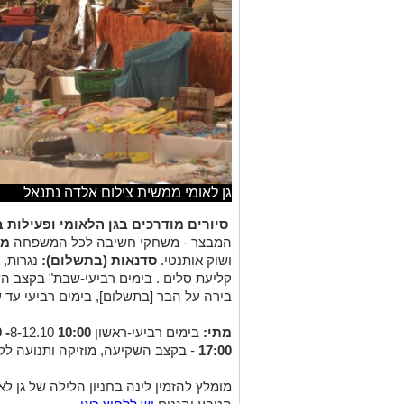
גן לאומי ממשית צילום אלדה נתנאל
סיורים מודרכים בגן הלאומי ופעילות 
המבצר - משחקי חשיבה לכל המשפחה
מת
ושוק אותנטי.
סדנאות (בתשלום):
נגרות, א
קליעת סלים . בימים רביעי-שבת" בקצב הש
בירה על הבר [בתשלום], בימים רביעי עד שבת בין ה
מתי:
בימים רביעי-ראשון 8-12.10
10:00- 17:00
17:00
- בקצב השקיעה, מוזיקה ותנועה ל
מומלץ להזמין לינה בחניון הלילה של גן 
הטבע והגנים
יש ללחוץ כאן
*קסם המדבר - מיזם לקידום התיירות הבדוא
לפרטים נוספים :