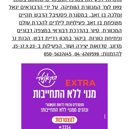
1992 לצד המכוורת הוותיקה, על ידי הדבוראים יגאל
ומלכה בן זאב. במסגרת פסטיבל הדבש תקיים
משפחת בן זאב פעילויות לילדים להכרת עולם
המכוורת, סיור בהדרכת דבוראי במצפה דבורים
ופתיחת כוורות, ביקור במכון רדיית דבש, הכנת נר
מדונג, סדנאות יצירה ועוד. הפעילות ב-15-17.9.23.
להזמנות: 04-6769598, 050-5637645