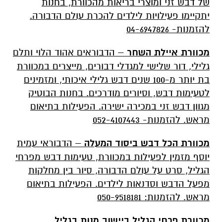
של דבש זני ומוצרי בריאות מהכוורת, בחנות
יתקיימו פעילויות לילדים להכרת עולם הדבורה.
להזמנות- 04-6947826
מכוורת איילת השחר
– הדבוראים אהוד הלוי ותלם
גלילי, דור שלישי למגדלי דבורים, מייצרים במכוורת
בת יותר מ-100 שנים דבש גלילי איכותי, ומזמינים
לטעימות דבש, וסיורים מודרכים. בחנות הבוטיק
מגוון דבש זני במכירה ישירה. הפעילות בתיאום
מראש. להזמנות- 052-4107443
מכוורת הכל דבש ביסוד המעלה
– הדבוראי עמית
יוסף מזמין לפעילות במכוורת, טעימות דבש מפרחי
הגליל, סרט על עולם הדבורה, סיור בין מחלקות
מפעל הדבש וסדנאות לילדים. הפעילות בתיאום
מראש. להזמנות: 050-9518181
מכוורת פרחי הגליל ביישוב מנות בגליל