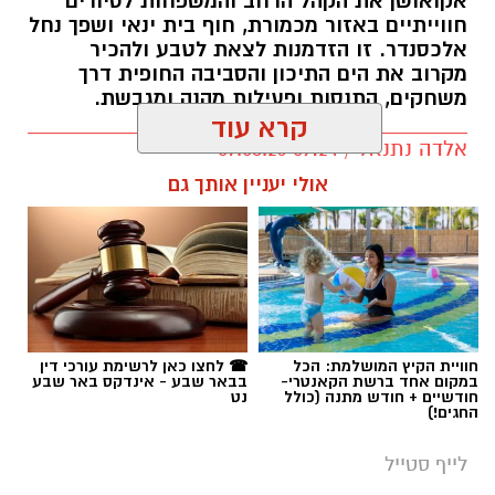
אקואושן את הקהל הרחב והמשפחות לסיורים
חווייתיים באזור מכמורת, חוף בית ינאי ושפך נחל
אלכסנדר. זו הזדמנות לצאת לטבע ולהכיר
מקרוב את הים התיכון והסביבה החופית דרך
משחקים, התנסות ופעילות מהנה ומגבשת.
קרא עוד
אלדה נתנאל / 09:24 07.08.26
אולי יעניין אותך גם
תגים:
טיול
חוויית הקיץ המושלמת: הכל
☎ לחצו כאן לרשימת עורכי דין
במקום אחד ברשת הקאנטרי-
בבאר שבע - אינדקס באר שבע
חודשיים + חודש מתנה (כולל
נט
החגים!)
לייף סטייל