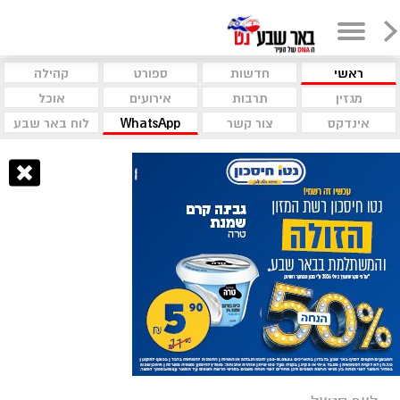
ראשי
חדשות
ספורט
קהילה
מגזין
תרבות
אירועים
אוכל
אינדקס
צור קשר
WhatsApp
לוח באר שבע