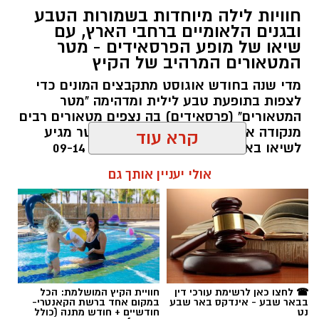
חוויות לילה מיוחדות בשמורות הטבע
ובגנים הלאומיים ברחבי הארץ, עם
שיאו של מופע הפרסאידים - מטר
המטאורים המרהיב של הקיץ
מדי שנה בחודש אוגוסט מתקבצים המונים כדי
לצפות בתופעת טבע לילית ומדהימה "מטר
המטאורים" (פרסאידים) בה נצפים מטאורים רבים
מנקודה אחת בשמי הלילה. השנה המטר מגיע
סיורי משפחות- צילום מיקה וולוב, אקואושן
לשיאו באמצע אוגוסט בין התאריכים 09-14
באוגוסט 2026.
קרא עוד
במהלך הפעילות יכירו המשתתפים את הטבע
הייחודי של אזור שפך נחל אלכסנדר, את בעלי
אלדה נתנאל / 12:27 28.07.26
אולי יעניין אותך גם
החיים והצמחים המאפיינים אותו ואת המערכת
האקולוגית המקומית. בהמשך יגיעו למרכז החינוך
הימי "מגלים" של אקואושן, שם יוכלו להתבונן בדגם
חי של חוף סלעי בישראל ולהכיר מקרוב את בעלי
החיים הימיים החיים בו. במהלך הסיור ייחשפו גם
לאתגרים המשפיעים על הסביבה הימית, ובהם
תגים:
מטר המטאורים