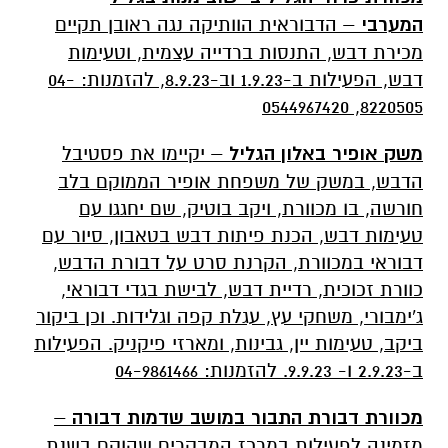
המערבי
– הדבוראית הוותיקה נגה ראובן תקיים
מכירת דבש, התנסות ברדייה עצמית, וטעימות
דבש, הפעילות ב-1.9.23 וב-8.9.23, להזמנות: 04-
8220505, 0544967420
משק אופיר באלון הגליל
– יקיימו את פסטיבל
הדבש, במשק של משפחת אופיר הממוקם בלב
חורשה, בו מכוורת, ויקב בוטיק, שם יחגגו עם
טעימות דבש, הכנת פיתות דבש בטאבון, סיור עם
דבוראי במכוורת, הקרנת סרט על דבורת הדבש,
כוורת זכוכית, רדיית דבש, לבישת בגדי דבוראי,
ג'ימבורי, משחקי עץ, עגלת קפה וגלידות. וכן ביקור
ביקב, טעימות יין, גבינות, ומארזי פיקניק. הפעילות
ב-2.9.23 ו- 9.9.23. להזמנות: 04-9861466
מכוורת דבורת התבור במושב שדמות דבורה
–
מזמינה לפעילות במרכז המבקרים שהוקם בשנת