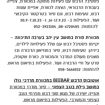
פסטיבל הדבש עם פעילות מתוקה במכוורת, צפייה
בעבודת הדבוראי, הצצה לכוורת, אפיית עוגות
דבש, טעימות דבש, וגם סיור בטרקטור הקיבוצי
ועוד. הפעילות ב- 16-17.9.23, ו- 30.9-7.10.23
להזמנות: 08-6720485, 052-3923104
מכוורת פורת במושב עין יהב בערבה התיכונה
–
יקיימו פסטיבל דבש עם שלל פעילויות לילדים,
ביניהן טעימות דבש, סיור במוזיאון הדבורה ובו
מוצגים מעולם המדבר והמכוורת, כוורת שקופה,
סרט על חיי הדבורה ועוד. הפעילות בתיאום מראש.
להזמנות: 058-5666032
אוטובוס הדבש BEEBAR במכוורת מרדכי גולן
במושב גילת בנגב הצפוני
– סיור מודרך במכוורת
וקנייה ישירה של מגוון סוגי דבש מפרחי הנגב
הצפוני והמערבי. הפעילות בתיאום מראש.