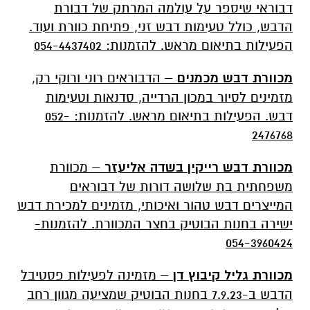
דבוראי שיספר על עולמה המרתק של דבורת
הדבש, כולל טעימות דבש זני, פתיחת כוורת ועוד.
הפעילות בתיאום מראש. להזמנות: 054-4437402
מכוורת דבש מכמנים
– הדבוראים רוני ורוקי רק,
מזמינים לסיור במכון הרדייה, סדנאות וטעימות
דבש. הפעילות בתיאום מראש. להזמנות: 052-
2476768
מכוורת דבש רייקין בשדה אליעזר
– מכוורת
משפחתית בת שלושה דורות של דבוראים
המייצרים דבש טהור ואיכותי, מזמינים למכירת דבש
ישירה בחנות הבוטיק בחצר המכוורת. להזמנות-
054-3960424
מכוורת גליל קיבוץ דן
– מזמינה לפעילות פסטיבל
הדבש ב-7.9.23 בחנות הבוטיק שמציעה מגוון רחב