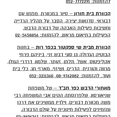
להזמנות: 052-7772291
הכוורת בית חורון
– סיור במכוורת, מפגש עם
דבוראי, סדנאות יצירה, הסבר על תהליך הרדייה
וחשיבות פעילות האבקה של דבורת הדבש.
הפעילות בתיאום מראש. להזמנות: 02-5458856
הכוורת מבית שי ספקטור בכפר רות
– בחנות
הבוטיק הגדולה 13 סוגי דבש זני, ביניהם פרחי
אקליפטוס, אשל, תלתן, זעתר, שלמון, דרדרי הגולן,
מרווה וקורנית, הדרים, ושיזף. מארזי חג, כלי בית
ועוד. להזמנות: 08-9762082, 052-3211360
מאחורי הדבש כפר חב"ד
– של משפחת
שניאורסון, שלפרנסתה הקים אבי המשפחה רבי
משה מכוורת דבורים, וילדיו ממשיכים את דרכו
ומזמינים לפעילות חינוכית על עולם הדבורה.
הפעילות בתיאום מראש. להזמנות: 03-9606367