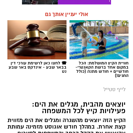
אולי יעניין אותך גם
חוויית הקיץ המושלמת: הכל
☎ לחצו כאן לרשימת עורכי דין
במקום אחד ברשת הקאנטרי-
בבאר שבע - אינדקס באר שבע
חודשיים + חודש מתנה (כולל
נט
החגים!)
לייף סטייל
יוצאים מהבית, מגלים את הים:
פעילויות קיץ לכל המשפחה
הקיץ הזה יוצאים מהשגרה ומגלים את הים מזווית
קצת אחרת. במהלך חודש אוגוסט מזמינה עמותת