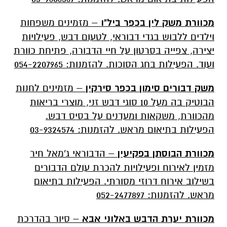
מכוורת משק לין בכפר ביל"ו
– מזמינים משפחות
וילדים ללבוש בגדי דבוראי, לטעום דבש, פעילויות
יצירה, צפייה בסרטון על חיי הדבורה, פתיחת כוורת
ועוד. הפעילות בחג הסוכות. להזמנות: 054-2207965
משק דבורים סימון בכפר סירקין
– מזמינים לחנות
הבוטיק בה מעל 10 סוגי דבש זני, מוצרי בריאות
מהכוורת, משקאות ומעדנים על בסיס דבש.
הפעילות בתיאום מראש. להזמנות: 03-9324574
מכוורת הבוסתן בפקיעין
– הדבוראי ג'מאל חיר
מזמין לאירוח ופעילויות להכרת עולם הדבורים
בשילוב אירוח דרוזי מסורתי. הפעילות בתיאום
מראש. להזמנות: 052-2477897
מכוורת יערת הדבש באלוני אבא
– סיור בהדרכת