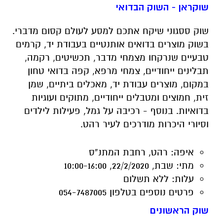
טבעיים שנרקחו מצמחי מדבר, תכשיטים, רקמה,
תבלינים ייחודיים, צמחי מרפא, קפה בדואי טחון
במקום, מוצרים עבודת יד, מאכלים ביתיים, שמן
זית, חמוצים ומטבלים ייחודיים, מתוקים ועוגיות
בדואיות. בנוסף - רכיבה על גמל, פעילות לילדים
וסיורי היכרות מודרכים לעיר רהט.
איפה:
רהט, רחבת המתנ”ס
מתי:
שבת, 22/2/2020, 10:00-16:00
עלות:
ללא תשלום
פרטים נוספים
בטלפון 054-7487005
שוק הראשונים
על רקע הכלניות והירוק תמצאו מתחם כפרי המציג
את מיטב תנובת הנגב ותוצרת מקומית
לצד אומנות, קריקטורות, סדנאות לילדים, דוכני מזון