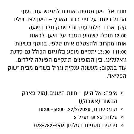
12:00 תוכלו לשמוע הסבר על היען, לראות
אותו מקרוב ולהצטלם איתו סלפי. בנוסף בשעות
11:00 ו-13:00 יתקיים מופע בלוניזם הכולל גם סדנת
ג’אלגלינג. בין המופעים תתקיים הפעלה לילדים.
עוד במקום: מעשנה ענקית וגריל בשרים מבית "שוק
הפליאו".
איפה:
אל היען - חוות היענים (מול פארק
הבשור (אשכול))
מתי:
שבת, 22/2/2020, 10:00-16:00
עלות:
25 ₪ מגיל 3
פרטים נוספים
בטלפון 073-782-4416
פעילות משפחתית וכתבי חידה
פעילות בעקבות חידות וסתרים: פינות יצירה,
משחקי קופסא, משחקים של פעם וכתב חידה. עוד