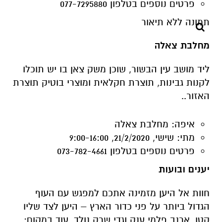
ליד מושב עין הבשור, שוכן משק צאן בו יש תוכלו
לקנות גבינות, תוצרת חקלאית ומוצרי בוטיק תוצרת
האזור..
איפה:
מחלבת צאלה
מתי:
שישי, 21/2/2020, 9:00-16:00
פרטים נוספים
בטלפון 073-782-4661
יענים ובועות
חוות אל היען מזמינה אתכם למפגש עם העוף
הגדול ביותר על פני כדור הארץ – היען לצד שליו
קטן, ארנב פלמי ענק וגדי שרק נולד. עוד במקום:
מעשנה ענקית וגריל בשרים מבית "שוק הפליאו".
איפה:
אל היען - חוות היענים (מול פארק