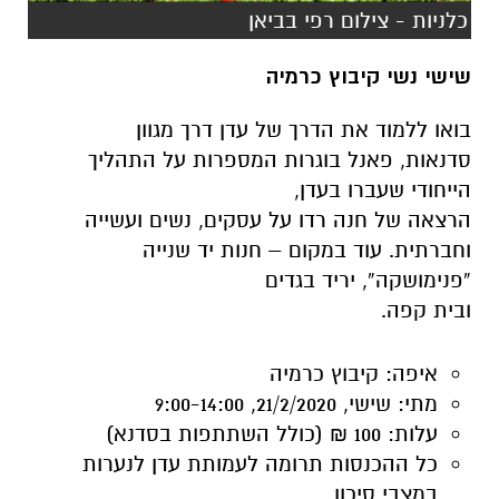
בואו ללמוד את הדרך של עדן דרך מגוון
סדנאות, פאנל בוגרות המספרות על התהליך
הייחודי שעברו בעדן,
הרצאה של חנה רדו על עסקים, נשים ועשייה
וחברתית. עוד במקום – חנות יד שנייה
“פנימושקה”, יריד בגדים
ובית קפה.
איפה:
קיבוץ כרמיה
מתי:
שישי, 21/2/2020, 9:00-14:00
עלות:
100 ₪ (כולל השתתפות בסדנא)
כל ההכנסות תרומה לעמותת עדן לנערות
במצבי סיכון
בהרשמה מראש באתר »
שישי אינטימי במחלבה | מופע מוסיקלי "האומץ
להיות" – כרמית גולסט