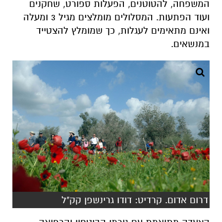
דרום אדום. קרדיט: דודו גרינשפן קק"ל
הצעדה מתואמת עם גורמי הביטחון והרפואה.
במקום יפעלו דוכני מזון ושתיה, נקודות מים
ושירותים . ניתן לערוך פיקניק באתר ראשונים או
לאורך המסלול.