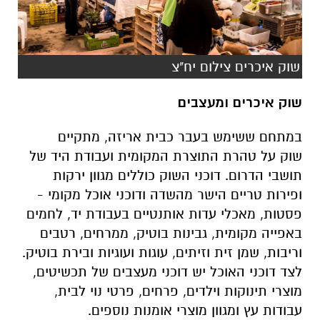
שוק איכרים ומעצבים
במתחם ששימש בעבר כבית אריזה, מתקיים
שוק על טהרת התוצרת המקומית ועבודת היד של
תושבי הדרום. דוכני השוק כוללים מגוון ירקות
ופירות טריים הישר מהשדה ודוכני אוכל מקומי -
פסטות, מאכלי עדות אותנטיים בעבודת יד, לחמים
באפייה מקומית, גבינות בוטיק, ממרחים, רטבים
וריבות, שמן זית וזיתים, עוגות ועוגיות ובירת בוטיק.
לצד דוכני האוכל יש דוכני מעצבים של תכשיטים,
מוצרי תינוקות וילדים, פרחים, פרטי נוי לבית,
עבודות עץ ומגוון מוצרי אומנות נוספים.
בנוסף יתקיימו הפעלות לילדים והופעות מוזיקה.
איפה:
כוכב מיכאל
מתי:
שישי, 21/2/2020, 9:00-14:00