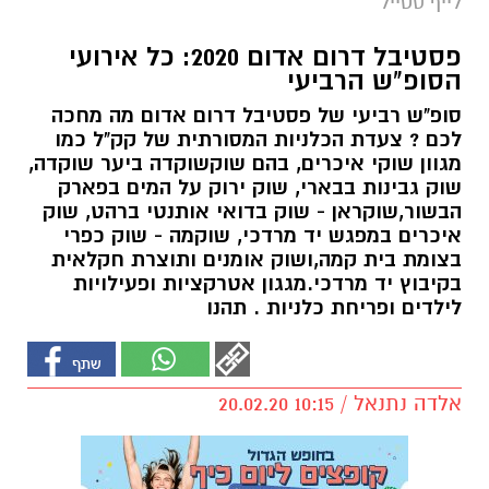
לייף סטייל
פסטיבל דרום אדום 2020: כל אירועי
הסופ"ש הרביעי
סופ"ש רביעי של פסטיבל דרום אדום מה מחכה
לכם ? צעדת הכלניות המסורתית של קק"ל כמו
מגוון שוקי איכרים, בהם שוקשוקדה ביער שוקדה,
שוק גבינות בבארי, שוק ירוק על המים בפארק
הבשור,שוקראן - שוק בדואי אותנטי ברהט, שוק
איכרים במפגש יד מרדכי, שוקמה - שוק כפרי
בצומת בית קמה,ושוק אומנים ותוצרת חקלאית
בקיבוץ יד מרדכי.מגגון אטרקציות ופעילויות
לילדים ופריחת כלניות . תהנו
אלדה נתנאל / 10:15 20.02.20