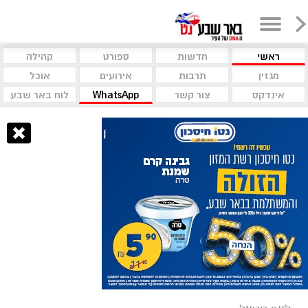
ראשי
חדשות
ספורט
קהילה
מגזין
תרבות
אירועים
אוכל
אינדקס
צור קשר
WhatsApp
לוח באר שבע