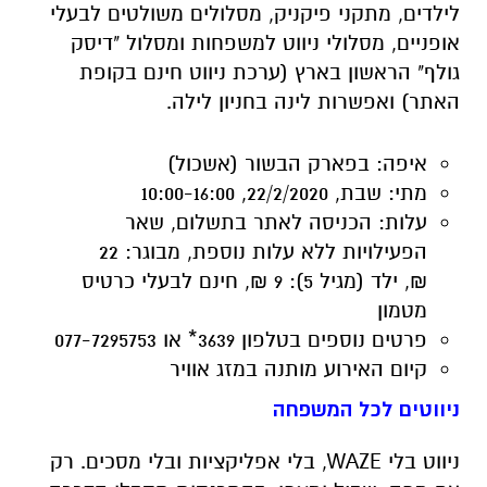
איפה:
בפארק הבשור (אשכול)
מתי:
שבת, 22/2/2020, 10:00-16:00
עלות:
הכניסה לאתר בתשלום, שאר
הפעילויות ללא עלות נוספת,
מבוגר:
22
₪,
ילד (מגיל 5):
9 ₪,
חינם
לבעלי כרטיס
מטמון
פרטים נוספים
בטלפון 3639* או 077-7295753
קיום האירוע מותנה במזג אוויר
ניווטים לכל המשפחה
ניווט בלי WAZE, בלי אפליקציות ובלי מסכים. רק
עם מפה, שביל ומצפן. בהתכנסות תקבלו הדרכה
קצרה על הניווט ועל המפה, ותצאו לנווט ביער ובין
הפרחים. אורך המסלול ורמת הקושי גמישים
ומתאימים לכל גיל – כל משפחה בוחרת לעצמה