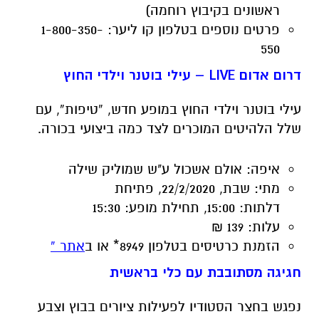
דרום אדום LIVE – עילי בוטנר וילדי החוץ
עילי בוטנר וילדי החוץ במופע חדש, “טיפות”, עם
שלל הלהיטים המוכרים לצד כמה ביצועי בכורה.
איפה:
אולם אשכול ע"ש שמוליק שילה
מתי:
שבת, 22/2/2020,
פתיחת
דלתות:
15:00,
תחילת מופע:
15:30
עלות:
139 ₪
הזמנת כרטיסים
בטלפון 8949* או ב
אתר »
חגיגה מסתובבת עם כלי בראשית
נפגש בחצר הסטודיו לפעילות ציורים בבוץ וצבע
בתנועת האובניים, יצירת מנדלות מחומר ופסיפס
צבעוני. בנוסף – הולה הופ ענק, סדנת בועות סבון
ומופע המשלב להטוטים בבועות סבון, ליצנות ומופע
תיאטרלי (11:00, 13:00).