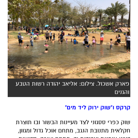
פארק אשכול. צילום: אליאב יהודה רשות הטבע
והגנים
קרקס ו"שוק ירוק ליד מים"
שוק כפרי ססגוני לצד מעיינות הבשור ובו תוצרת
חקלאית מתנובת הנגב, מתחם אוכל גדול ומגוון,
דוכני אומנות ועבודות יד, מתחם יצירה, סדנאות,
והפעלות לילדים.
עוד במתחם: