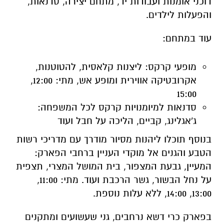
מופעי קרקס:
ליצנות קלאסית, להטוטנות,
אקרובטיקה אווירית ומופע אש,
מתי:
12:00,
15:00
סדנאות למיומנויות קרקס
לכל המשפחה:
ג'אגלינג, קביים, הליכה על חבל ועוד
בנוסף תוכלו ליהנות מ
סיור מודרך
עם מדריכי רשות
הטבע והגנים אל מוקדי העניין ברחבי הפארק:
המעיין, גבעת המצפור, בית המושל המצרי, תצפית
על נחל הבשור, גשר הרכבת ועוד.
מתי:
11:00,
13:00, 14:00, ללא עלות נוספת.
בפארק כרי דשא נרחבים, גני שעשועים ומתקנים
לילדים, מתקני פיקניק, מסלולים משולטים לבעלי
אופניים, מסלולי ניווט למשפחות ומסלול "דיסק
גולף" הראשון בארץ (ערכת ניווט חינם בקופת
האתר) ואפשרות לינה בחניון לילה.