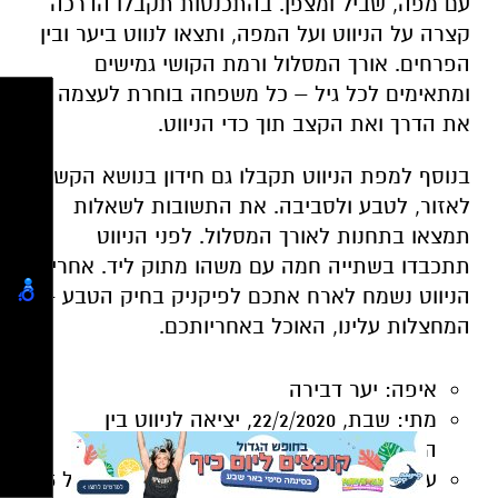
את הדרך ואת הקצב תוך כדי הניווט.
בנוסף למפת הניווט תקבלו גם חידון בנושא הקשור
לאזור, לטבע ולסביבה. את התשובות לשאלות
תמצאו בתחנות לאורך המסלול. לפני הניווט
תתכבדו בשתייה חמה עם משהו מתוק ליד. אחרי
הניווט נשמח לארח אתכם לפיקניק בחיק הטבע –
המחצלות עלינו, האוכל באחריותכם.
איפה:
יער דבירה
מתי:
שבת, 22/2/2020, יציאה לניווט בין
השעות 9:30-11:00
עלות:
זוג:
120 ₪, כל משתתף נוסף מעל גיל 5:
40 ₪, עד 240 ₪ למשפחה
פרטים נוספים והרשמה מראש
בטלפון 077-
7295894
יש להצטייד
בנעליים נוחות להליכה, מים, כובע