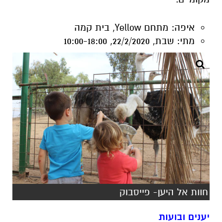
חוות אל היען- פייסבוק
יענים ובועות
חוות אל היען מזמינה אתכם למפגש עם העוף
הגדול ביותר על פני כדור הארץ – היען לצד שליו
קטן, ארנב פלמי ענק וגדי שרק נולד.בשעה