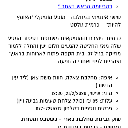
כרמית היוצרת והמוסיקאית משתפת בסיפור המסע
שלה מאז החליטה להגשים חלום ישן והחלה ללמוד
מוזיקה בגיל 37. בית הקפה פתוח לארוחות בראנץ'
וצהריים לפני ואחרי ההופעה
איפה:
מחלבת צאלה, חוות משק צאן (ליד עין
הבשור)
מתי:
שישי, 21/2/2020, 12:30
עלות:
85 ₪ (כולל צלחת טעימות גבינה ויין)
פרטים נוספים
בטלפון 077-7295712
שוק גבינות מחלבת בארי - כשטבע ומסורת
נפגשים - גבינות בעבודת יד
שוק גבינות בוטיק מחלב בקר, המיוצרות בעבודת
יד(כשרות), כולל טעימות והסברים.