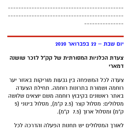
יום שבת – 22 בפברואר 2020
צעדת הכלניות המסורתית של קק"ל לזכר שושנה
דמארי
צעדה לכל המשפחה בין גבעות מוריקות באזור יער
רוחמה ושמורת בתרונות רוחמה. תחילת הצעדה
באתר ראשונים בקיבוץ רוחמה משם יוצאים שלושה
מסלולים: מסלול קצר (2.5 ק"מ), מסלול בינוני (5
ק"מ) ומסלול ארוך (7.5 ק"מ).
לאורך המסלולים יש תחנות הפעלה והדרכה לכל
המשפחה, להטוטנים, הפעלות ספורט, שחקנים
ועוד הפתעות. המסלולים מומלצים מגיל 3 ומעלה
ואינם מתאימים לעגלות, כך שמומלץ להצטייד
במנשאים.