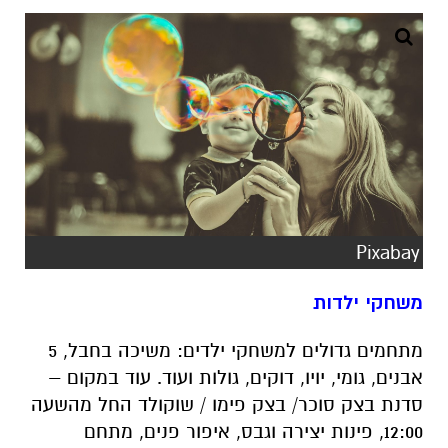
Pixabay
משחקי ילדות
מתחמים גדולים למשחקי ילדים: משיכה בחבל, 5
אבנים, גומי, יויו, דוקים, גולות ועוד. עוד במקום –
סדנת בצק סוכר/ בצק פימו / שוקולד החל מהשעה
12:00, פינות יצירה וגבס, איפור פנים, מתחם
ג'ימבורי לקטנטנים ותערוכת צילומים בנושא קשרים
ויחסים.
בדוכני האוכל תמצאו ג’חנון, חומוס, פוד טראק של