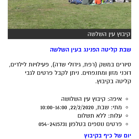
קיבוץ עין השלשה
שבת קליטה הפנינג בעין השלשה
סיורים במשק (רפת, גידולי שדה), פעילויות לילדים,
דוכני מזון ומתנפחים. ניתן לקבל פרטים לגבי
קליטה בקיבוץ.
איפה:
קיבוץ עין השלושה
מתי:
שבת, 22/2/2020, 10:00-16:00
עלות:
ללא תשלום
פרטים נוספים
בטלפון 054-2415731
יום של כיף בקיבוץ
בואו להשתתף בפעילות מבוכים ודרקונים, זירת
לחימה חץ וקשת, איפור תחפושות וסדנאות יצירה
ואמנות לילדים בבקתת הפרפרים. בנוסף תוכלו