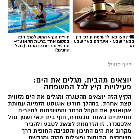
☎ לחצו כאן לרשימת עורכי דין
חוויית הקיץ המושלמת: הכל
בבאר שבע - אינדקס באר שבע
במקום אחד ברשת הקאנטרי-
נט
חודשיים + חודש מתנה (כולל
החגים!)
לייף סטייל
יוצאים מהבית, מגלים את הים:
פעילויות קיץ לכל המשפחה
הקיץ הזה יוצאים מהשגרה ומגלים את הים מזווית
קצת אחרת. במהלך חודש אוגוסט מזמינה עמותת
אקואושן את הקהל הרחב והמשפחות לסיורים
חווייתיים באזור מכמורת, חוף בית ינאי ושפך נחל
אלכסנדר. זו הזדמנות לצאת לטבע ולהכיר
מקרוב את הים התיכון והסביבה החופית דרך
משחקים, התנסות ופעילות מהנה ומגבשת.