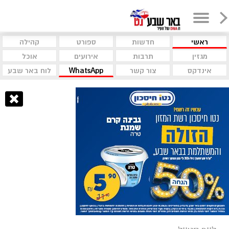
ראשי
חדשות
ספורט
קהילה
מגזין
תרבות
אירועים
אוכל
אינדקס
צור קשר
WhatsApp
לוח באר שבע