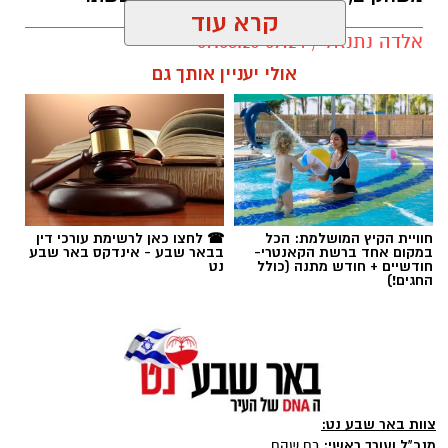
קרא עוד
אלדה נתנאל / 09:24 07.08.26
אולי יעניין אותך גם
תגים:
טיול
חוויית הקיץ המושלמת: הכל
☎ לחצו כאן לרשימת עורכי דין
במקום אחד ברשת הקאנטרי-
בבאר שבע - אינדקס באר שבע
חודשיים + חודש מתנה (כולל
נט
החגים!)
צוות באר שבע נט:
מנכ"ל ועורך ראשי:
רם שהם