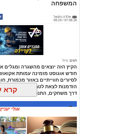
המשפחה
אלדה נתנאל
07.08.26 / 09:24
תגים:
טיול
הקיץ הזה יוצאים מהשגרה ומגלים את
חודש אוגוסט מזמינה עמותת אקואו
לסיורים חווייתיים באזור מכמורת, חוף
הזדמנות לצאת לטבע ולהכיר מקרוב א
קרא ע
דרך משחקים, התנסות ופעילות מהנה
אולי יעניי