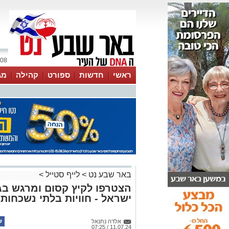
08 אוגוסט 2026 / 04:45
ראשי
חדשות
ספורט
קהילה
מג
עסקים
טיפים והמלצות
באר שבע נט
>
לייף סטייל
>
הצטרפו לקיץ קסום ומרגש בגן
ישראל - חוויות בלתי נשכחו
אלדה נתנאל
11.07.24 / 07:25