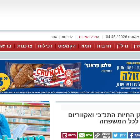
|
המייל האדום
|
לפרסום באתר
זין
נדל"ן
תרבות
תמוז
הקמפוס
רכילות
צרכנות
בריאו
 החיות התנ"כי ואקווריום
ת לכל המשפחה