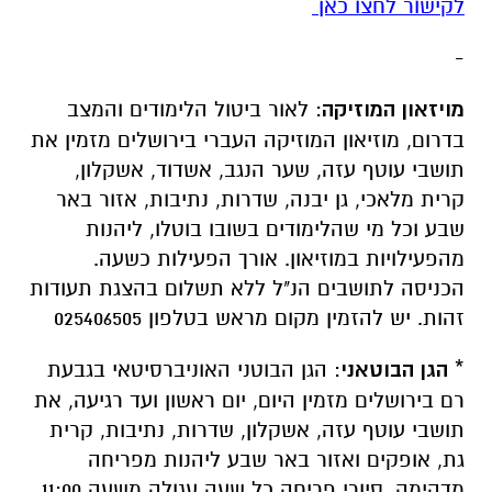
לקישור לחצו כאן
-
מויזאון המוזיקה
: לאור ביטול הלימודים והמצב
בדרום, מוזיאון המוזיקה העברי בירושלים מזמין את
תושבי עוטף עזה, שער הנגב, אשדוד, אשקלון,
קרית מלאכי, גן יבנה, שדרות, נתיבות, אזור באר
שבע וכל מי שהלימודים בשובו בוטלו, ליהנות
מהפעילויות במוזיאון. אורך הפעילות כשעה.
הכניסה לתושבים הנ"ל ללא תשלום בהצגת תעודות
זהות. יש להזמין מקום מראש בטלפון 025406505
*
הגן הבוטאני
: הגן הבוטני האוניברסיטאי בגבעת
רם בירושלים מזמין היום, יום ראשון ועד רגיעה, את
תושבי עוטף עזה, אשקלון, שדרות, נתיבות, קרית
גת, אופקים ואזור באר שבע ליהנות מפריחה
מדהימה, סיורי פריחה כל שעה עגולה משעה 11:00