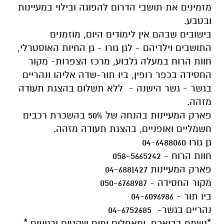
מזמינים את תושבי הדרום להפוגה ובילוי במעיינות
ובטבע.
בישובים שבהם אין לימודים היום, מוזמנים
התושבים וילדיהם - לגן גורו - גן החיות האוסטרלי,
חוות הרוח במעלה גלבוע, מרכז הצפרות- מקור
החסידה בכפר רופין, ביו תור-שדה אליהו ונהריים
בגשר - גשר הישנה - ללא תשלום בהצגת תעודה
מזהה.
פארק המעיינות בהנחה של 50% בהשכרת רכבים
חשמליים ואופניים, בהצגת תעודה מזהה.
גן גורו 04-6488060
חוות הרוח - 058-5665242
פארק המעיינות 04-6881427
מקור החסידה - 050-6768987
ביו תור - 04-6096986
נהריים בגשר- 04-6752685
*נשמח בבואכם, ומאחלים ימים שקטים ורגועים.*