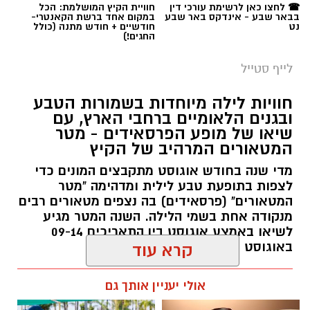
☎ לחצו כאן לרשימת עורכי דין
חוויית הקיץ המושלמת: הכל
בבאר שבע - אינדקס באר שבע
במקום אחד ברשת הקאנטרי-
נט
חודשיים + חודש מתנה (כולל
החגים!)
לייף סטייל
חוויות לילה מיוחדות בשמורות הטבע
ובגנים הלאומיים ברחבי הארץ, עם
שיאו של מופע הפרסאידים - מטר
המטאורים המרהיב של הקיץ
מדי שנה בחודש אוגוסט מתקבצים המונים כדי
לצפות בתופעת טבע לילית ומדהימה "מטר
המטאורים" (פרסאידים) בה נצפים מטאורים רבים
מנקודה אחת בשמי הלילה. השנה המטר מגיע
לשיאו באמצע אוגוסט בין התאריכים 09-14
באוגוסט 2026.
קרא עוד
אלדה נתנאל / 12:27 28.07.26
אולי יעניין אותך גם