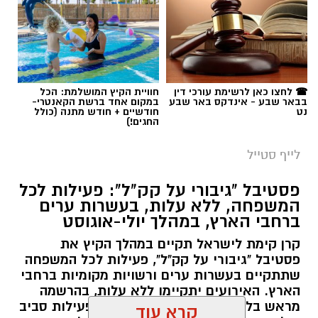
תגים:
מטר המטאורים
☎ לחצו כאן לרשימת עורכי דין
חוויית הקיץ המושלמת: הכל
בבאר שבע - אינדקס באר שבע
במקום אחד ברשת הקאנטרי-
כשהשמש שוקעת והשמיים מתכסים באלפי כוכבים,
נט
חודשיים + חודש מתנה (כולל
החגים!)
הטבע מציג את אחד המופעים המרהיבים של
השנה - מטר הפרסאידים. זו ההזדמנות לעצור
לייף סטייל
לרגע, להתרחק מאורות העיר, להרים את המבט אל
השמיים ולגלות עולם שלם של כוכבים, כוכבי לכת,
פסטיבל "גיבורי על קק"ל": פעילות לכל
המשפחה, ללא עלות, בעשרות ערים
ערפיליות וסיפורי חלל.
ברחבי הארץ, במהלך יולי-אוגוסט
מטר הפרסאידים, מתרחש כתוצאה ממפגש כדור
קרן קימת לישראל תקיים במהלך הקיץ את
הארץ עם השובל של כוכב השביט סוויפט-טאטל,
פסטיבל "גיבורי על קק"ל", פעילות לכל המשפחה
שתתקיים בעשרות ערים ורשויות מקומיות ברחבי
הוא נחשב כמטר גדול במיוחד שבו ניתן לראות
הארץ. האירועים יתקיימו ללא עלות, בהרשמה
מטאורים רבים בלי שימוש באמצעי ראייה. בשיא
מראש בלבד, ויציעו לילדים ולהורים פעילות סביב
המטר, קצב המטאורים הנראים מגיע ל-80 עד 100