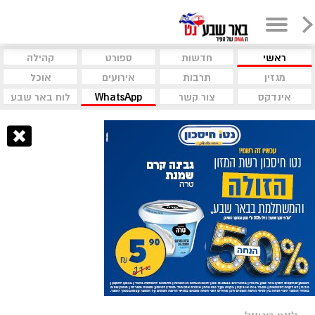
ראשי
חדשות
ספורט
קהילה
מגזין
תרבות
אירועים
אוכל
אינדקס
צור קשר
WhatsApp
לוח באר שבע