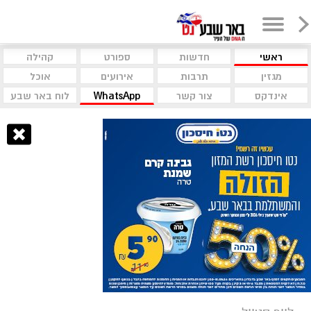
ראשי
חדשות
ספורט
קהילה
מגזין
תרבות
אירועים
אוכל
אינדקס
צור קשר
WhatsApp
לוח באר שבע