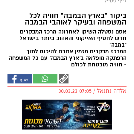
לייף סטייל
ביקור "בארץ הבמבה" חוויה לכל
המשפחה ובעיקר לאוהבי הבמבה
אסם נסטלה השיקו לאחרונה מרכז המבקרים
חדש לחטיף האייקוני והאהוב ביותר בישראל
"במבה"
המרכז מבקרים מזמין אתכם להיכנס לתוך
הרפתקה מופלאה ב'ארץ הבמבה' עם כל המשפחה
- חוויה מובטחת לכולם
אלדה נתנאל / 07:05 30.03.23
תגים:
מרכז מבקרים במבה
המסע לארץ הבמבה מתחיל בחניון בו ימתין לכם ה
"במבה בוס"– אוטובוס ייעודי אשר אוסף את