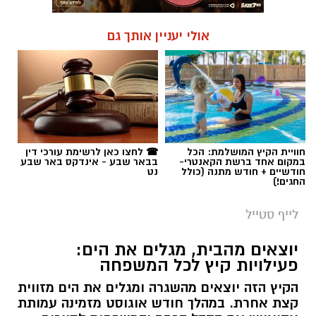
חוויית הקיץ המושלמת: הכל
☎ לחצו כאן לרשימת עורכי דין
במקום אחד ברשת הקאנטרי-
בבאר שבע - אינדקס באר שבע
חודשיים + חודש מתנה (כולל
נט
החגים!)
לייף סטייל
יוצאים מהבית, מגלים את הים:
פעילויות קיץ לכל המשפחה
הקיץ הזה יוצאים מהשגרה ומגלים את הים מזווית
קצת אחרת. במהלך חודש אוגוסט מזמינה עמותת
אקואושן את הקהל הרחב והמשפחות לסיורים
חווייתיים באזור מכמורת, חוף בית ינאי ושפך נחל
אלכסנדר. זו הזדמנות לצאת לטבע ולהכיר
מקרוב את הים התיכון והסביבה החופית דרך
משחקים, התנסות ופעילות מהנה ומגבשת.
קרא עוד
אלדה נתנאל / 09:24 07.08.26
אולי יעניין אותך גם