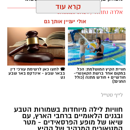
קרא עוד
אלדה נתנאל / 09:24 07.08.26
אולי יעניין אותך גם
תגים:
טיול
חוויית הקיץ המושלמת: הכל
☎ לחצו כאן לרשימת עורכי דין
במקום אחד ברשת הקאנטרי-
בבאר שבע - אינדקס באר שבע
חודשיים + חודש מתנה (כולל
נט
החגים!)
לייף סטייל
חוויות לילה מיוחדות בשמורות הטבע
ובגנים הלאומיים ברחבי הארץ, עם
שיאו של מופע הפרסאידים - מטר
המטאורים המרהיב של הקיץ