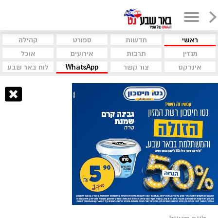
ראשי
חדשות
ספורט
קהילה
מגזין
תרבות
אירועים
אוכל
אינדקס
צור קשר
WhatsApp
לוח באר שבע