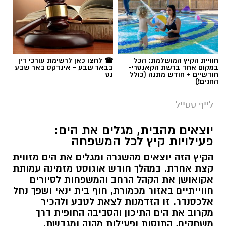
חוויית הקיץ המושלמת: הכל
☎ לחצו כאן לרשימת עורכי דין
במקום אחד ברשת הקאנטרי-
בבאר שבע - אינדקס באר שבע
חודשיים + חודש מתנה (כולל
נט
החגים!)
לייף סטייל
יוצאים מהבית, מגלים את הים:
פעילויות קיץ לכל המשפחה
הקיץ הזה יוצאים מהשגרה ומגלים את הים מזווית
קצת אחרת. במהלך חודש אוגוסט מזמינה עמותת
אקואושן את הקהל הרחב והמשפחות לסיורים
חווייתיים באזור מכמורת, חוף בית ינאי ושפך נחל
אלכסנדר. זו הזדמנות לצאת לטבע ולהכיר
מקרוב את הים התיכון והסביבה החופית דרך
משחקים, התנסות ופעילות מהנה ומגבשת.