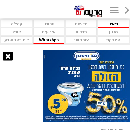
ראשי
חדשות
ספורט
קהילה
מגזין
תרבות
אירועים
אוכל
אינדקס
צור קשר
WhatsApp
לוח באר שבע