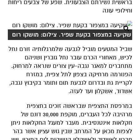
בראשית נשירתם הצבעונית. שפע של צבעים ריחות
וחילופי עונה
שקיעה במצפור בקעת שפיר. צילום: מושקו רום
שביל המטעים מוביל לגבעה שלמרגלותיה זורם נחל
לכיש, מאחורי הכרם עובר נחל גוברין ושניהם
מתחברים למאגר נגבה-עין צורים שנראה למרחוק.
הפנורמה מרחיקה בצפון לתל צפית, במזרח
לקריית גת ובדרום לגבעת תום ותומר בקיבוץ נגבה,
אשדוד, אשקלון ועד לעזה.
במרפסת התצפית שבראשה זוכים בתצפית
מרהיבה לכל העברים, מוקפת 30,000 דונם של
חקלאות אינטנסיבית. מעבר למעגל החקלאות ניתן
לצפות מכאן על המרחב שבין גוש עציון אשר בהר
חברון לאשדוד ולאשקלון הנושקות לים התיכון. ויש