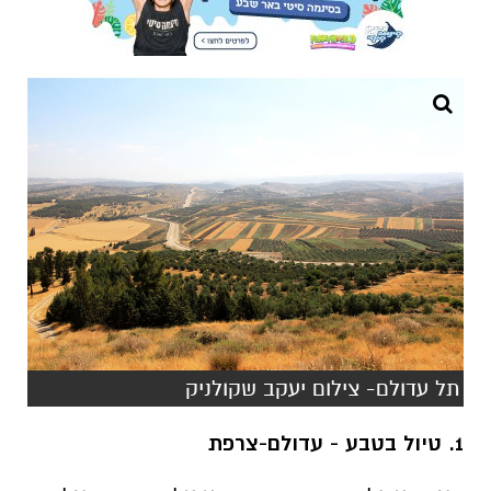
תל עדולם- צילום יעקב שקולניק
1.
טיול בטבע - עדולם-צרפת