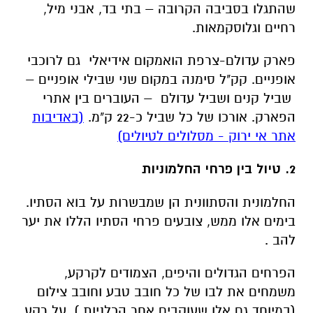
שהתגלו בסביבה הקרובה – בתי בד, אבני מיל,
רחיים וגלוסקמאות
.
פארק עדולם-צרפת הואמקום אידיאלי גם לרוכבי
אופניים. קק"ל סימנה במקום שני שבילי אופניים
–
שביל קנים
ושביל עדולם
–
העוברים בין אתרי
הפארק. אורכו של כל שביל כ-22 ק"מ
.
(באדיבות
אתר אי ירוק - מסלולים לטיולים)
2. טיול בין פרחי החלמוניות
החלמונית והסתוונית הן שמבשרות על בוא הסתיו.
בימים אלו ממש, צובעים פרחי הסתיו הללו את יער
להב .
הפרחים הגדולים והיפים, הצמודים לקרקע,
משמחים את לבו של כל חובב טבע וחובב צילום
(במיוחד גם אלו שעוקבים אחר הכלניות ). על רקע