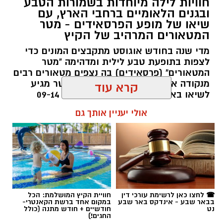
חוויות לילה מיוחדות בשמורות הטבע
ובגנים הלאומיים ברחבי הארץ, עם
שיאו של מופע הפרסאידים - מטר
המטאורים המרהיב של הקיץ
מדי שנה בחודש אוגוסט מתקבצים המונים כדי
לצפות בתופעת טבע לילית ומדהימה "מטר
המטאורים" (פרסאידים) בה נצפים מטאורים רבים
מנקודה אחת בשמי הלילה. השנה המטר מגיע
סיורי משפחות- צילום מיקה וולוב, אקואושן
לשיאו באמצע אוגוסט בין התאריכים 09-14
באוגוסט 2026.
קרא עוד
במהלך הפעילות יכירו המשתתפים את הטבע
הייחודי של אזור שפך נחל אלכסנדר, את בעלי
אלדה נתנאל / 12:27 28.07.26
אולי יעניין אותך גם
החיים והצמחים המאפיינים אותו ואת המערכת
האקולוגית המקומית. בהמשך יגיעו למרכז החינוך
הימי "מגלים" של אקואושן, שם יוכלו להתבונן בדגם
חי של חוף סלעי בישראל ולהכיר מקרוב את בעלי
החיים הימיים החיים בו. במהלך הסיור ייחשפו גם
לאתגרים המשפיעים על הסביבה הימית, ובהם
תגים:
מטר המטאורים
פסולת ובעיקר פלסטיק, וילמדו באופן חווייתי כיצד
☎ לחצו כאן לרשימת עורכי דין
חוויית הקיץ המושלמת: הכל
בבאר שבע - אינדקס באר שבע
במקום אחד ברשת הקאנטרי-