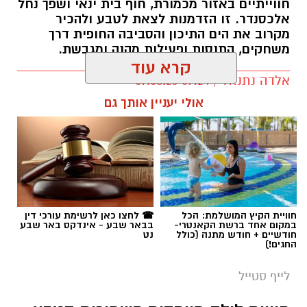
חווייתיים באזור מכמורת, חוף בית ינאי ושפך נחל
אלכסנדר. זו הזדמנות לצאת לטבע ולהכיר
מקרוב את הים התיכון והסביבה החופית דרך
משחקים, התנסות ופעילות מהנה ומגבשת.
קרא עוד
אלדה נתנאל / 09:24 07.08.26
אולי יעניין אותך גם
תגים:
טיול
חוויית הקיץ המושלמת: הכל
☎ לחצו כאן לרשימת עורכי דין
במקום אחד ברשת הקאנטרי-
בבאר שבע - אינדקס באר שבע
חודשיים + חודש מתנה (כולל
נט
החגים!)
לייף סטייל