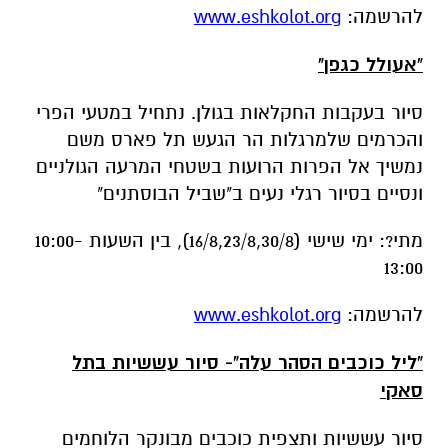
סיור בעקבות החקלאות בגולן. נתחיל במטעי הפרי
והכרמים שלמרגלות הר הגעש תל פארס משם
נמשיך אל הפרות הרועות בשטחי המרעה הגולניים
ונסיים בסיור רגלי נעים ב"שביל הבוסתנים"
מתי?: ימי שישי (16/8,23/8,30/8), בין השעות 10:00-
13:00
להרשמה:
www.eshkolot.org
"ליל כוכבים הסהר עלה"- סיור עששיות בתל
סאקי
סיור עששיות ותצפית כוכבים מבונקר הלוחמים
בתל סאקי. נתחיל בסיור עששיות בתל בו נספר את
סיפורה של מלחמת יום הכיפורים וסיפורם של
הלוחמים שהיו נצורים בתל במשך 30 שעות בסערת
הקרבות. לאחר מכן נהנה מהחושך הטבעי של הגולן