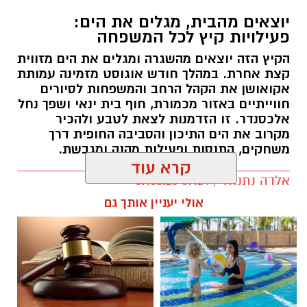
משחקים, התנסות ופעילות מהנה ומגבשת.
קרא עוד
אלדה נתנאל / 09:24 07.08.26
אולי יעניין אותך גם
תגים:
טיול
חוויית הקיץ המושלמת: הכל
☎ לחצו כאן לרשימת עורכי דין
במקום אחד ברשת הקאנטרי-
בבאר שבע - אינדקס באר שבע
חודשיים + חודש מתנה (כולל
נט
החגים!)
לייף סטייל
חוויות לילה מיוחדות בשמורות הטבע
ובגנים הלאומיים ברחבי הארץ, עם
שיאו של מופע הפרסאידים - מטר