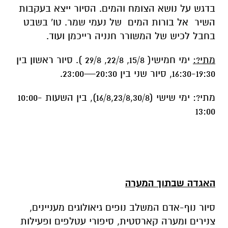
מתי?:
ימי חמישי( 15/8, 22/8, 29/8 ). סיור ראשון בין
16:30-19:30, סיור שני בין 20:30—23:00.
מתי?: ימי שישי (16/8,23/8,30/8), בין השעות 10:00-
13:00
האגדה שבתוך המערה
סיור נוף-אדם המשלב נופים גיאולוגים מעניינים,
צנירים ומערה קארסטית, סיפורי עטלפים ופעילות
אדם בדגש על מרד בר כוכבא. השירים. הסיור ייצא
בשילוב השירים עוד לא תמו כל פלאייך של יורם
טהר לב. בפרדס ליד השוקת של יהורם גאון, בר
כוכבא של לוין קיפניס ועוד.