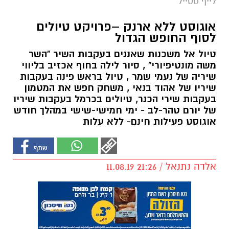
לייף סטייל
אוגוסט ללא ארנק –פרויקט טיולים
לסוף החופש הגדול
טיול אל משכנות שאננים בעקבות השיר "השר
משה מונטיפיורי" , סיור לילה בחוף אכזיב בליווי
שיריה של נעמי שמר , טיול בראש פינה בעקבות
שיריו של אהוד בנאי , משחק חפש את המטמון
בעקבות שירי הכנר, טיולים בכרמל בעקבות שיריו
של יורם טהר-לב - ימי חמישי-שישי במהלך חודש
אוגוסט פעילות חינם- ללא עלות
אלדה נתנאל / 21:26 11.08.19
אזור ירושלים:
ככה לא בונים חומה- משכנות שאננים והקו