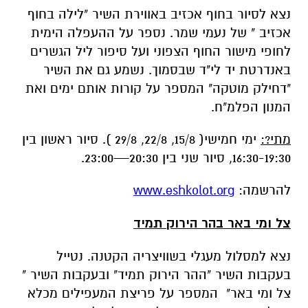
באנדרטת יד לי"ד שבסמוך. נשמע גם את השיר
"דחילק מוטקה" המספר על קורות אותם ימים ואת
המנון הפלמ"ח.
מתי?:
ימי חמישי( 15/8, 22/8, 29/8 ). סיור ראשון בין
16:30-19:30, סיור שני בין 20:30—23:00.
להרשמה:
www.eshkolot.org
צל ומי באר בהר הירוק תמיד
נצא למסלול מעגלי בשוויצריה הקטנה. נטייל
בעקבות השיר "ההר הירוק תמיד" ובעקבות השיר "
צל ומי באר" המספר על פריצת המעפילים מכלא
עתלית ובריחתם דרך נחלי הכרמל אל קיבוץ יגור.
נסיים בנסיעה קצרה אל חניון המבצר האחרון שם
נספר על תכנית מצדה בכרמל.