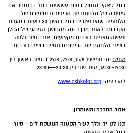
ונעשה תצפית כוכבים מקצועית. את הסיור נלווה
בשירי מלחמת יום הכיפורים ונסיים בשירי כוכבים.
מתי?:
ימי חמישי( 15/8, 22/8, 29/8 ). סיור ראשון בין
16:30-19:30, סיור שני בין 20:30—23:00.
להרשמה:
www.eshkolot.org
אזור המרכז והשומרון:
תנו לנו יד ונלך לעיר הקטנה הנושקת לים - סיור
בתל אביב הקטנה
נסייר בעיר הלבנה בעקבות השירים והסיפורים.
נחזור לימים בהם תל אביב היתה בית בודד על
החוף. נשמע את שיר הקיוסק המתאר את חשיבותו