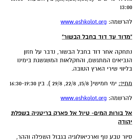
"מדוד עד דוד בחבל הבשור"
נתחקה אחר דוד בחבל הבשור, נדבר על חזון
הנביאים המתגשם, והחקלאות המשגשגת בימינו
בליווי שירי הארץ הטובה.
מתי?:
ימי חמישי( 15/8, 22/8, 29/8 ). בין 16:30-19:30
להרשמה:
www.eshkolot.org
אל בורות המים- טיול אל פארק בריטניה בשפלת
יהודה
סיור טבע נוף וארכיאולוגיה בגבול השפלה וההר,
בדגש על נושא הצומח והמים. הסיור ייצא בעקבות
השיר אל בורות המים של נעמי שמר. טו' בשבט
בחבל לכיש של המשורר חנניה רייכמן ועוד.