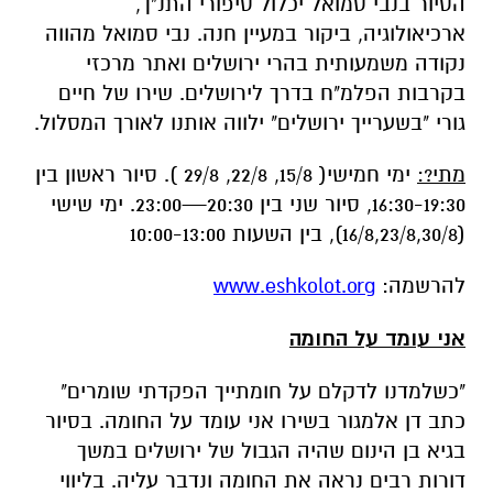
גורי "בשערייך ירושלים" ילווה אותנו לאורך המסלול.
מתי?:
ימי חמישי( 15/8, 22/8, 29/8 ). סיור ראשון בין
16:30-19:30, סיור שני בין 20:30—23:00. ימי שישי
(16/8,23/8,30/8), בין השעות 10:00-13:00
להרשמה:
www.eshkolot.org
אני עומד על החומה
"כשלמדנו לדקלם על חומתייך הפקדתי שומרים"
כתב דן אלמגור בשירו אני עומד על החומה. בסיור
בגיא בן הינום שהיה הגבול של ירושלים במשך
דורות רבים נראה את החומה ונדבר עליה. בליווי
שירים ירושלמים נוספים נסייר בנופו היפה של הגיא
ונתצפת על העיר העתיקה וסביבתה ונראה גם היכן
עברה החומה אשר עליה אמרה נעמי שמר "העיר
אשר בדד יושבת ובליבה חומה".