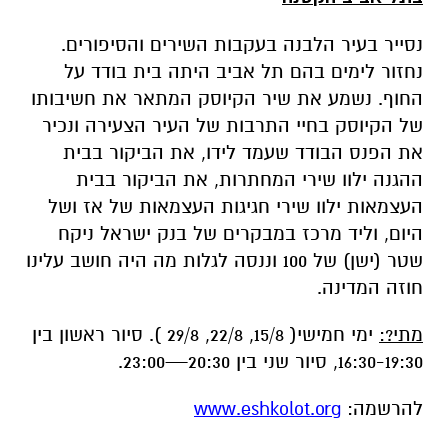
של הקיוסק בחיי התרבות של העיר הצעירה ונכיר
את הפנס הבודד שעמד לידו, את הביקור בבית
ההגנה ילוו שירי המחתרות, את הביקור בבית
העצמאות ילוו שירי חגיגות העצמאות של אז ושל
היום, וליד מרכז במבקרים של בנק ישראל ניקח
שטר (ישן) של 100 וננסה לגלות מה היה חושב עלינו
חוזה המדינה.
מתי?:
ימי חמישי( 15/8, 22/8, 29/8 ). סיור ראשון בין
16:30-19:30, סיור שני בין 20:30—23:00.
להרשמה:
www.eshkolot.org
סיור במזכרת בתיה בשילוב שירי העלייה
הראשונה
הסיור ייערך ברחוב הראשי של מזכרת בתיה