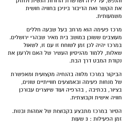
מרכז פעימה הוא מרחב בעל שבעה חללים
מעוצבים ששוכן במושב בית מאיר שבהרי ירושלים.
במרכז יהיה לכן זמן לשוחח זו עם זו, לשאול
שאלות, ללמוד מהניסיון העשיר של האם ולרענן את
נקודת המבט דרך הבת.
הביקור במרכז מלווה בהנחיה מקצועית ומאפשרת
של מנחות פעימה ובאמצעים חווייתיים שונים,
בציור, בכתיבה , בהרפיה ועוד שיוצרים עבורכן
חוויה אישית וקבוצתית.
הסיור במרכז מתבצע בקבוצות של אמהות ובנות.
זמן הפעילות : 3 שעות
מקסימום בקבוצה: 20 משתתפות. זוגות אם ובת.
מיועד לבנות 12 ואמותיהן בלבד.
מתי?: ימי שישי (/,23/8,30/8), בין השעות 10:00-