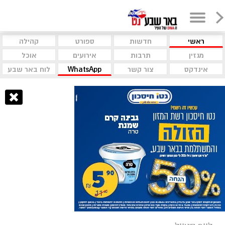
ראשי
חדשות
ספורט
קהילה
מגזין
תרבות
אירועים
אוכל
אינדקס
צור קשר
WhatsApp
לוח באר שבע