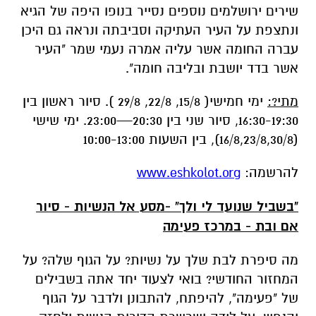
מתי?:
ימי חמישי( 15/8, 22/8, 29/8 ). סיור ראשון בין
16:30-19:30, סיור שני בין 20:30—23:00. ימי שישי
(16/8,23/8,30/8), בין השעות 10:00-13:00
להרשמה:
www.eshkolot.org
"בשביל שנועד לי ולך" -מסע אל הנשיות - סיור
אם ובת - במרכז פעימה
מה סיפרת לבת שלך על נשיות? על הגוף שלה? על
המחזור החודשי? בואי לצעוד יחד אתה בשבילים
של "פעימה", להיפתח, להתבונן ולדבר על הגוף
והנפש, על לידה ושרשרת הדורות הנשית ולחזק
את הקשר ואת הדיבור ביניכן בחוויה חושית
משמעותית.