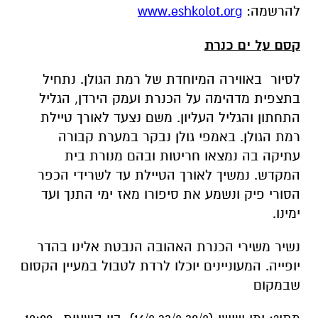
לסיור באווירה המיוחדת של רמת הגולן. נתחיל
בתצפית מדהימה על הכנרת ועמק הירדן, הגליל
התחתון והגליל העליון. משם נצעד לאורך טיילת
רמת הגולן. באמפי גולן נבקר במערת קבורה
עתיקה בה נמצאו חריטות ובהם מנורת בית
המקדש. נמשיך לאורך הטיילת עד לשרידי הכפר
הסורי פיק ונשמע את סיפורו מאז ימי התנך ועד
ימינו.
נשיר משירי הכנרת האהובה הנבטת אלינו בהדר
יופייה. המעוניינים יוכלו לרדת לטבול במעיין הקסום
שבמקום
מתי?: ימי שישי (16/8,23/8,30/8), בין השעות 10:00-
13:00
להרשמה:
www.eshkolot.org