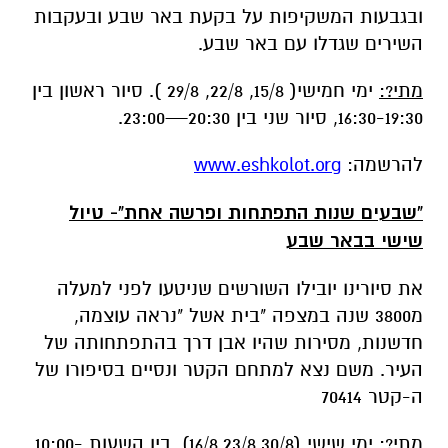
16:30-19:30, סיור שני בין 20:30—23:00.
להרשמה:
www.eshkolot.org
"שבעים שנות התפתחות ופרשה אחת"- טיול
שישי בבאר שבע
את סיורינו יובילו השורשים שניטעו לפני למעלה
מ3800 שנה במצפה "בית אשל "נראה עוצמה,
חדשנות, מסירות שהיו אבן דרך בהתפתחותה של
העיר. משם נצא למתחם הקטר ונסיים בסיפורו של
ה-קטר 70414
מתי?: ימי שישי (16/8,23/8,30/8), בין השעות 10:00-
13:00
להרשמה:
www.eshkolot.org