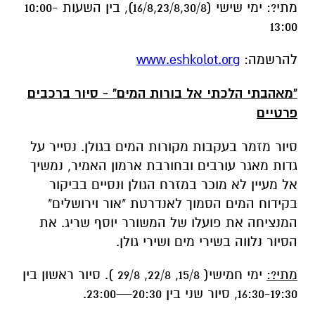
"מאהבתי הלכתי אל בורות המים" - סיור ברכבים
פרטיים
סיור מזמר בעקבות מקורות המים בגולן. נסייר על
גדות מאגר עורבים ובחורבת ארמון האמיר, נמשיך
אל מעיין לא מוכר במזרח הגולן ונסיים בביקור
בקידוח המים הסמוך לאנדרטת "אור וירושלים"
המנציחה את פועלו של המשורר יוסף שריג. את
הסיור נלווה בשירי מים ושירי גולן.
מתי?:
ימי חמישי( 15/8, 22/8, 29/8 ). סיור ראשון בין
16:30-19:30, סיור שני בין 20:30—23:00.
להרשמה:
www.eshkolot.org
"אעולל כגפן"