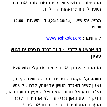
13:00
להרשמה:
www.eshkolot.org
הוי ארצי! מולדתי! - סיור ברכבים פרטיים בגוש
עציון
מוזמנים להצטרף אלינו לסיור מוזיקלי בגוש עציון!
נשמע על הקמת הישובים בהר הטרשים הקירח,
נאזין לשיר האגדה הנושן על אומץ לבם של אנשי
הל"ה, נגיע אל בורות המים ואל המעיין הפועם בהר,
בביקור בעוז וגאון נכריז עוד לא אהבתי די לזכר
הנערים החטופים ונבקש – פתח את ליבך!
מתי?: ימי שישי (16/8,23/8,30/8), בין השעות 10:00-
13:00