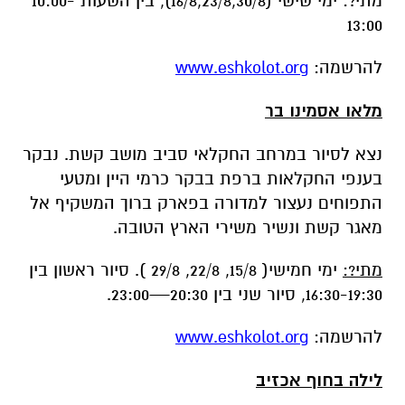
מלאו אסמינו בר
נצא לסיור במרחב החקלאי סביב מושב קשת. נבקר
בענפי החקלאות ברפת בבקר כרמי היין ומטעי
התפוחים נעצור למדורה בפארק ברוך המשקיף אל
מאגר קשת ונשיר משירי הארץ הטובה.
מתי?:
ימי חמישי( 15/8, 22/8, 29/8 ). סיור ראשון בין
16:30-19:30, סיור שני בין 20:30—23:00.
להרשמה:
www.eshkolot.org
לילה בחוף אכזיב
נצא לסיור בחוף אכזיב באווירת השיר "לילה בחוף
אכזיב " של נעמי שמר. נספר על ההעפלה הימית
לחופי מישור החוף הצפוני ועל סיפור ליל הגשרים