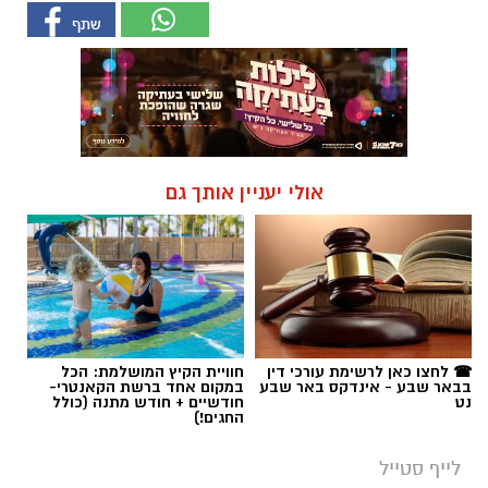
☎ לחצו כאן לרשימת עורכי דין
חוויית הקיץ המושלמת: הכל
בבאר שבע - אינדקס באר שבע
במקום אחד ברשת הקאנטרי-
נט
חודשיים + חודש מתנה (כולל
החגים!)
לייף סטייל
יוצאים מהבית, מגלים את הים:
פעילויות קיץ לכל המשפחה
הקיץ הזה יוצאים מהשגרה ומגלים את הים מזווית
קצת אחרת. במהלך חודש אוגוסט מזמינה עמותת
אקואושן את הקהל הרחב והמשפחות לסיורים
חווייתיים באזור מכמורת, חוף בית ינאי ושפך נחל
אלכסנדר. זו הזדמנות לצאת לטבע ולהכיר
מקרוב את הים התיכון והסביבה החופית דרך