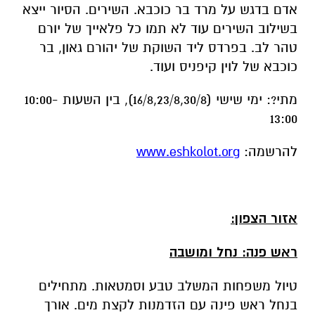
מתי?: ימי שישי (16/8,23/8,30/8), בין השעות 10:00-
13:00
להרשמה:
www.eshkolot.org
אזור הצפון:
ראש פנה: נחל ומושבה
טיול משפחות המשלב טבע וסמטאות. מתחילים
בנחל ראש פינה עם הזדמנות לקצת מים. אורך
הנחל כ 2 קילומטר. ממנו נמשיך לסיור במושבה
בעקבות "אם המושבות" את הסיור ילוו שירי עליה
ראשונה ופזמוני אהוד בנאי.