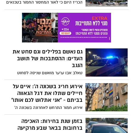
הכריז היום כי לאור המחסור החמור בטכנאים
במרכזים הרפואיים בעיר - בקרוב יוכשרו
רבים מהם במכללת סמי שמעון. הפרטים
המלאים בכתבה
גם נאשם בפלילים וגם סחט את
העדים: ההסתבכות של תושב
הנגב
טאלב אבו ערער מואשם שניסה לסחוט
ולאיים על עדי תביאה בתיק פלילי שמתנהל
כנגדו: ''עוד לא יבשה הדיו על החלטת
אירוע חריג בשכונה ה': איים על
השחרור והמשיב ממשיך בשלו''
חיילים שתלו את דגל הגאווה
בביתם - "אני אתלוש לכם אותו"
אירוע חמור התרחש לאחרונה בשכונה ה'
בבאר שבע, לאחר שאדם תועד כאשר הוא
מאיים על חיילים מגרעין הנח"ל להוריד את
בזמן שנת בחירות: האכיפה
דגל הגאווה אותו תלו בביתם, אחרת יתלוש
ברחובות בבאר שבע מרקיעה
להם אותו