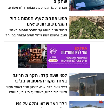
שחקים
חברת ''פנגו'' מפרסמת הבוקר דו"ח מפורט,
לפיו בירת הנגב היא בין הערים בהן התבצעו
הכי הרבה בדיקות של פקחים
ממש מתחת לאף: חממות גידול
הסמים שוברות שיאים
לוחמי מג"ב פשטו על מספר חממות באזור
הנגב, וחשפו רשת גידול סמים עצומה במיוחד.
כך זה נראה מהשטח
לפני שעה קלה: תקרית חריגה
באחד מקווי האוטובוס בב"ש
לפני שעה קלה אירע אירוע חריג באחד מקווי
האוטובוס בב"ש, כאשר על פי נוסעים שהיו
במקום אחד הנוסעים שבר את דלת
האוטובוס, זאת בשעה שבקו היו נוסעים רבים
בלב באר שבע: נמלט על 190