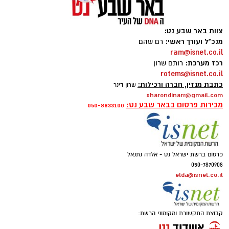
צוות באר שבע נט:
מנכ"ל ועורך ראשי:
רם שהם
ram@isnet.co.il
רכז מערכת:
רותם שרון
rotems@isnet.co.il
כתבת מגזין, חברה ורכילות:
שרון דינר
sharondinarr@gmail.com
מכירות פרסום בבאר שבע נט:
050-8833100
פרסום ברשת ישראל נט - אלדה נתנאל
050-7870908
elda@isnet.co.il
קבוצת התקשורת ומקומוני הרשת: