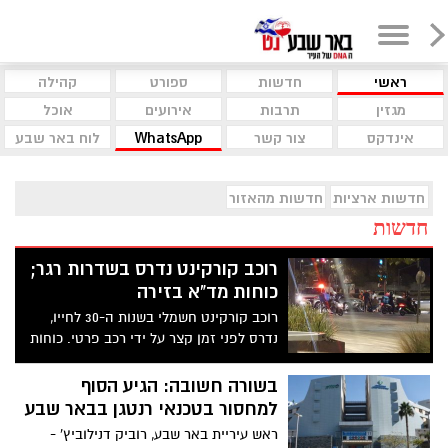
ראשי
חדשות
ספורט
קהילה
מגזין
תרבות
אירועים
אוכל
אינדקס
צור קשר
WhatsApp
לוח באר שבע
חדשות ארציות
חדשות מהאזור
חדשות
רוכב קורקינט נדרס בשדרות רגר;
כוחות מד"א בזירה
רוכב קורקינט חשמלי בשנות ה-30 לחייו,
נדרס לפני זמן קצר על ידי רכב פרטי. כוחות
מד"א בזירה
בשורה חשובה: הגיע הסוף
למחסור בטכנאי רנטגן בבאר שבע
ראש עיריית באר שבע, רוביק דנילוביץ' -