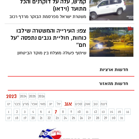
קמ"ש, עלה על דוקרנים והכל
מתועד (וידאו)
משטרת ישראל מפרסמת הבוקר מרדף רכוב
ורגלי אחר נהג רכב שפרץ מחסום דוקרנים
במהירות של 190 קמ"ש. המרדף הסתיים
צפו: העירייה והמשטרה שילבו
במעצר תושב פזורת אלעזזמה, נגדו הוגש
כוחות, חוליית גנבים נתפסה ''על
כתב אישום ובקשת המשך מעצרו עד לתום
חם''
ההליכים
שיתוף פעולה מוצלח בין מוקד הביטחון
העירוני, סיירת הביטחון ומשטרת באר שבע
הוביל למעצר חשודים בפריצה לכלי רכב
חדשות ארציות
בשבת לפנות בוקר
חדשות מהאזור
2023
2024
2025
2026
אוג
דצמ
נוב
אוק
ספט
יול
יונ
מאי
אפר
מרץ
פבר
ינו
7
1
2
3
4
5
6
8
9
10
11
12
13
14
15
16
17
18
19
20
21
22
23
24
25
26
27
28
29
30
31