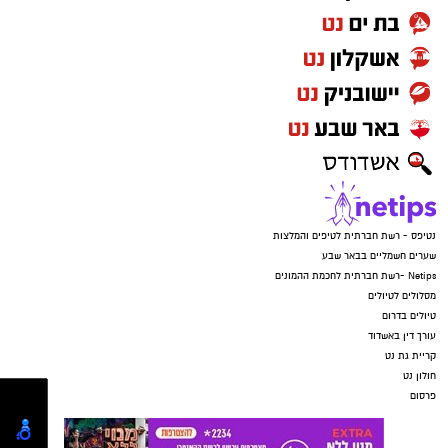
נטיפס - רשת חברתית לטיפים והמלצות
שערים חשמליים בבאר שבע
Netips -רשת חברתית לחכמת ההמונים
מסלולים לטיולים
טיולים בדרום
עורך דין באשדוד
קריית גת נט
חולון נט
פרסום