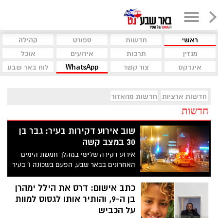
ראשי
חדשות
ספורט
קהילה
מגזין
תרבות
אירועים
אוכל
אינדקס
צור קשר
WhatsApp
לוח באר שבע
חדשות ארציות
חדשות מהאזור
חדשות
שוב אירוע דקירות בעיר: גבר בן
30 במצב קשה
אירוע דקירה שלישי במהלך חמשת הימים
האחרונים בבאר שבע, הפעם בשכונה ו' בעיר
כתב אישום: דרס את הילל ימהרן
בן ה-9, והותיר אותו לגסוס למוות
על הכביש