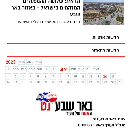
מדאיג: שלושה מהמפעלים
המזהמים בישראל - באזור באר
שבע
מי הם עשרת המפעלים בעלי ההשפעה
הסביבתית השלילית בישראל: המשרד להגנת
הסביבה מפרסם את ה"רשימה האדומה" -
חדשות ארציות
מדד ההשפעה הסביבתית של המפעלים
בישראל. במקום הראשון - מפעל שנמצא לא
חדשות מהאזור
הרחק בכלל מבירת הנגב
2023
2024
2025
2026
אוג
דצמ
נוב
אוק
ספט
יול
יונ
מאי
אפר
מרץ
פבר
ינו
14
1
2
3
4
5
6
7
8
9
10
11
12
13
15
16
17
18
19
20
21
22
23
24
25
26
27
28
29
30
31
צוות באר שבע נט:
מנכ"ל ועורך ראשי:
רם שהם