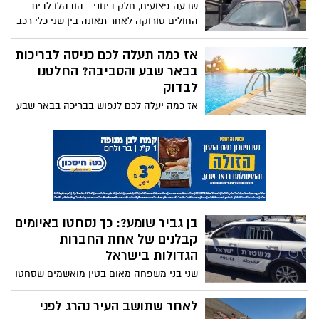
שבעה פצועים, חלק בינוני - הובהלו לבית
החולים סורוקה לאחר תאונה בין שני כלי רכב
פרטיים לאוטובוס
אז כמה תעלה לכם כניסה לבריכות
בבאר שבע והסביבה? החלטנו
לבדוק
אז כמה יעלה לכם לנפוש בבריכה בבאר שבע
והסביבה? החלטנו להשוות מחירים ולראות
איזו בריכה הכי זולה
בן גביר שומע?: כך נסחטו באיומים
קבלנים של אחת החברות
הגדולות בישראל
שני בני משפחה מאום בטין מואשמים שסחטו
באיומים קבלני משנה בחברת ''נתיבי ישראל'',
אשר עבדו על בניית המחלף בסמוך לבסיס
לאחר שתושב העיר נהרג לפני
לקית. כתב האישום מצידו, חושף שוב עד כמה