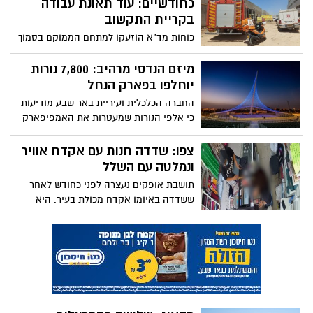
כחודשיים: עוד תאונת עבודה
המציאות העגומה פה בלתי ניתנת להסבר
בקריית התקשוב
כוחות מד"א הוזעקו למתחם הממוקם בסמוך
לרמות, בעקבות דיווח על פועל שנפגע מחפץ
כבד. רק לפני חודשיים נהרג במקום עוד פועל,
מיזם הנדסי מרהיב: 7,800 נורות
תושב העיר
יוחלפו בפארק הנחל
החברה הכלכלית ועיריית באר שבע מודיעות
כי אלפי הנורות שמעטרות את האמפיפארק
בבאר שבע, יוחלפו במבצע הנדסי יוצא דופן
צפו: שדדה חנות עם אקדח אוויר
ונמלטה עם השלל
תושבת אופקים נעצרה לפני כחודש לאחר
ששדדה באיומו אקדח מכולת בעיר. היא
נעצרה, הוגש כנגדה כתב אישום - וכעת גם
מתפרסם התיעוד הדרמטי מתוך השוד