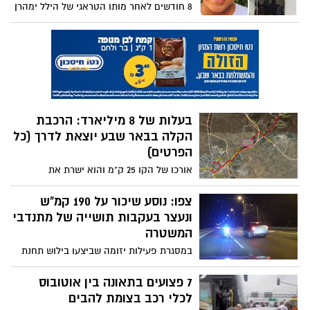
8 חודשים לאחר מותו הטראגי של הילל ימהרן
בן ה-9 מערד, שנדרס בצומת בכניסה לעיר
והותיר את תושבי המקום שבורי לב - כתב
אישום חמור הוגש כנגד הנהג הפוגע
בעלות של 8 מיליארד: הרכבת
הקלה בבאר שבע יוצאת לדרך (כל
הפרטים)
אורכו של הקו 25 ק"מ והוא ישרת את
המוקדים המרכזיים בעיר באר שבע, תחנות
רכבת ישראל בעיר, מוקדי ביקוש לאורך כביש
צפו: נוסע שיכור על 190 קמ"ש
60 ואת קריית המודיעין החדשה ההולכת
ונעצר בעקבות תושייה של מתנדבי
ומוקמת בליקית
המשטרה
במסגרת פעילות יזומה שביצעו בילוש תחנת
עיירות ולוחמי יחידת יואב ומתנדביה, ובכוונה
של מרכז השליטה המחוזי ויחידת התצפיות
7 פצועים בתאונה בין אוטובוס
"מגדלור", אותר נהג אשר נסע ברכב בכביש 6
לכלי רכב בצומת להבים
ונעצר במחלף מאחז