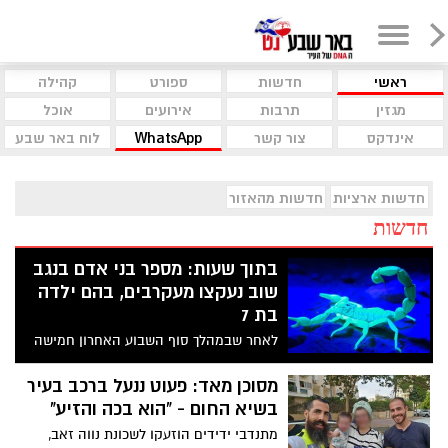
ראשי
חדשות
ספורט
קהילה
מגזין
תרבות
אירועים
אוכל
אינדקס
צור קשר
WhatsApp
לוח באר שבע
חדשות ארציות
חדשות מהאזור
חדשות
בתוך שעות: מספר בני אדם בנגב
שוב נעקצו מעקרבים, בהם ילדה
בת 7
לאחר שבמהלך סוף השבוע האחרון חמישה
בני אדם הובהלו לסורוקה עם תופעות לוואי,
הערב נרשמו עוד מספר אירועים - ילדה בת 7
מסוכן מאד: פעוט ננעל ברכב בעיר
הובהלה למרפאה בעיר במצב בינוני
בשיא החום - "הוא בכה והזיע"
מתנדבי ידידים הוזעקו לשכונת נווה זאב,