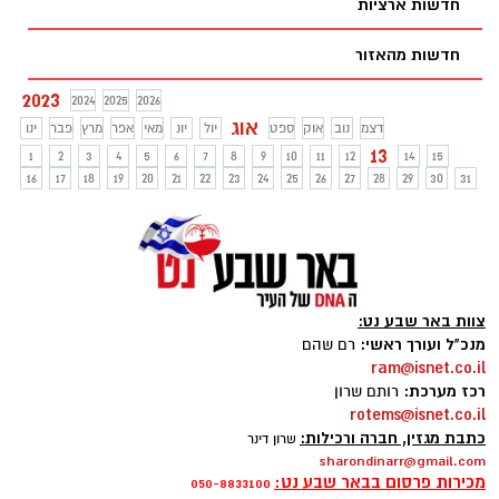
חדשות ארציות
חדשות מהאזור
2023
2024
2025
2026
אוג
דצמ
נוב
אוק
ספט
יול
יונ
מאי
אפר
מרץ
פבר
ינו
13
1
2
3
4
5
6
7
8
9
10
11
12
14
15
16
17
18
19
20
21
22
23
24
25
26
27
28
29
30
31
צוות באר שבע נט:
מנכ"ל ועורך ראשי:
רם שהם
ram@isnet.co.il
רכז מערכת:
רותם שרון
rotems@isnet.co.il
כתבת מגזין, חברה ורכילות:
שרון דינר
sharondinarr@gmail.com
מכירות פרסום בבאר שבע נט:
050-8833100