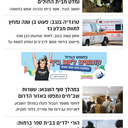
נמלט מבית החולים
תושב העיר, אשר ביתו נהרגה אמש בתאונה
בכביש 90 - נמלט מבית החולים סורוקה, זאת
לפני שבמשטרה הספיקו לקחת ממנו בדיקות
טרגדיה בנגב: פעוט בן שנה נמחץ
דם על מנת לראות האם נהג בשכרות. ביתו
למוות מבלון גז
תובא למנוחות בשעה 18:00
אסון קשה בנגב, לאחר שפעוט כבן שנה
מיישוב בדואי סמוך לרביבים נמחץ למוות על
ידי בלון גז. מותו נקבע במקום
במהלך סוף השבוע: עשרות
שב"חים נתפסו באזור הדרום
לוחמי משמר הגבול פעלו במהלך השבוע
לאכיפת עבירות של שהייה בלתי חוקית,
בפעילותם עצרו הכוחות 260 שוהים בלתי
חוקיים ו-74 חשודים בהסעתם ובעסקתם
הורי ילדים בבית ספר ברמות: