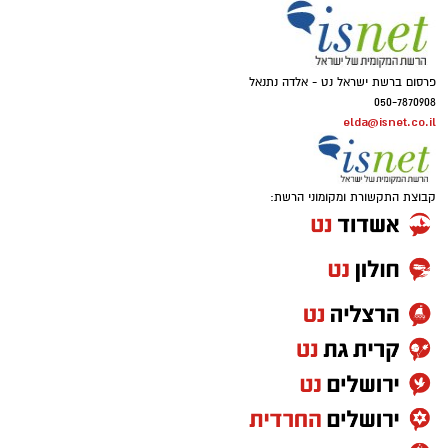
פרסום ברשת ישראל נט - אלדה נתנאל
050-7870908
elda@isnet.co.il
קבוצת התקשורת ומקומוני הרשת: