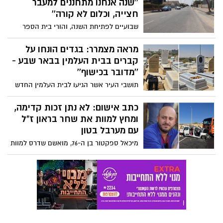
''שנה אנחנו מתחננים למעבר
חצייה, וכלום לא קורה''
שבועיים לפתיחת השנה, והורי בית הספר
אפיקים בנגב ברמות חוששים לחיי ילדיהם
ותוקפים את העירייה: ''הביטחון של הילדים
מראה מצמרר: בגדים הונחו על
בידיים שלהם וזה לא טופל''
קברים בבית העלמין בבאר שבע -
''מדובר בכישוף''
תושבי העיר אשר הגיעו לבית העלמין החדש
בבאר שבע, הופתעו לגלות מחזה מצמרר
וטוענים - ''מדובר בכישוף''. ואיך זה קשור
כתב אישום: לא נתן זכות קדימה,
לבובות הוודו שהתגלו במקום לפני מספר
ומחץ למוות את שחר בראון ז"ל
חודשים?
עם מערבל בטון
מיכאל ספקטור בן ה-76, מואשם שדרס למוות
את שחר בראון ז"ל בן ה-37, לפני מספר
חודשים בצומת מדרשת בן גוריון. כל הפרטים