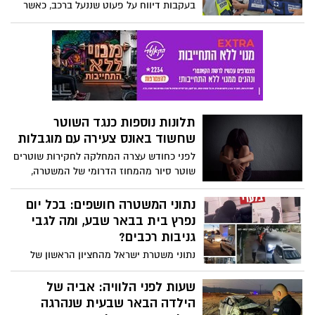
בעקבות דיווח על פעוט שננעל ברכב, כאשר
בחוץ המעלות עמדו על כ-35
תלונות נוספות כנגד השוטר
שחשוד באונס צעירה עם מוגבלות
לפני כחודש עצרה המחלקה לחקירות שוטרים
שוטר סיור מהמחוז הדרומי של המשטרה,
בחשד שאנס במהלך עבודתו צעירה עם
מוגבלות. היום עצרה אותו המחלקה לחקירות
נתוני המשטרה חושפים: בכל יום
שוטרים בשנית, בחשד לאונס שתי נשים
נפרץ בית בבאר שבע, ומה לגבי
נוספות במהלך עבודתו
גניבות רכבים?
נתוני משטרת ישראל מהחציון הראשון של
שנת 2023, מראים באופן חד משמעי על עלייה
בכמות הפריצות לבתים וגניבות רכבים בעיר.
שעות לפני הלוויה: אביה של
מציאות עגומה
הילדה הבאר שבעית שנהרגה