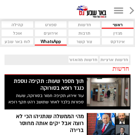
ראשי
חדשות
ספורט
קהילה
מגזין
תרבות
אירועים
אוכל
אינדקס
צור קשר
WhatsApp
לוח באר שבע
חדשות ארציות
חדשות מהאזור
חדשות
תוך מספר שעות: תקיפה נוספת
כנגד רופא בסורוקה
עוד אירוע תקיפה חמור בסורוקה, שעות
ספורות בלבד לאחר שתושב רהט תקף רופא
בחדר המיון. כל הפרטים בפנים
מהי הממשלה שנתניהו הכי לא
רוצה אבל יקים אותה מחוסר
ברירה