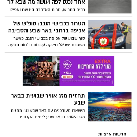
אחד נכנס לפה ועושה מה שבא לו''
רבים התריעו, נורות האזהרה היו שם ואפילו
רוכשי הדירות חששו מכך: שכונת הפארק
בבאר שבע חווה לאחרונה מכת פריצות
הטרור בכבישי הנגב: סופ"ש של
מתסכלת והתושבים כבר מרגישים לגמרי חסרי
אכיפה ברחבי באר שבע והסביבה
אונים - ''מ-2 בלילה הכל פרוץ פה, ומרגיש
סוף שבוע של אכיפה בכבישי הנגב, כאשר
שגם משמר השכונה לא באמת מרתיע''
משטרת ישראל חילקה עשרות דו"חות תנועה
לנהגים פרועים. האם זה מספיק בשביל לגרום
להרתעה?
תחזית מזג אוויר שבועית בבאר
שבע
הישארו מעודכנים עם באר שבע נט: תחזית
מזג האוויר בבאר שבע לימים הקרובים
חדשות ארציות