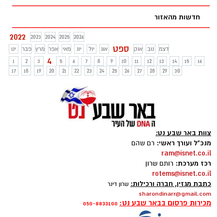
חדשות מהאזור
2022
2023
2024
2025
2026
ספט
דצמ
נוב
אוק
אוג
יול
יונ
מאי
אפר
מרץ
פבר
ינו
4
1
2
3
5
6
7
8
9
10
11
12
13
14
15
16
17
18
19
20
21
22
23
24
25
26
27
28
29
30
צוות באר שבע נט:
מנכ"ל ועורך ראשי:
רם שהם
ram@isnet.co.il
רכז מערכת:
רותם שרון
rotems@isnet.co.il
כתבת מגזין, חברה ורכילות:
שרון דינר
sharondinarr@gmail.com
מכירות פרסום בבאר שבע נט:
050-8833100