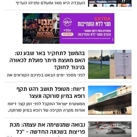
העובדה היא מאז ומעולם נתניהו העדיף
להרכיב ממשלה עם אנשי מרכז ושמאל ומאז
ומעולם נמנע מלהקים ממשלת ימין חרדים (גם
כשהיו לו את כל האפשרויות לכך) - הפעם,
למרות המרחק האידיאולוגי העצום בינו לבין
החרדים ובן גביר והזהות האידיאולוגית
הכמעט מוחלטת בינו לבין שאר הרשימות
המיוניות בכנסת (לפיד, גנץ, מיכאלי, ליברמן) -
בהמשך לתחקיר באר שבע נט:
אין לו ברירה ובניגוד לתפיסת עולמו - הוא
האם מועצת מיתר פועלת לכאורה
חייב ללכת עם גוש ימין חרדים ולא בגלל שזה
בניגוד לחוק?
הכי טוב למדינה....
לפני מספר ימים הבאנו בפניכם הקוראים את
הסאגה שמתרחשת כעת במיתר: תושבי
היישוב יצאו בטענות קשות כלפי המועצה
דיווח: מטופל תושב רהט תקף
בעקבות ההחלטה לבנות בניין מועצה חדש
רופא במיון סורוקה ונעצר
בשטחי היישוב. וכעת, בהמשך ישיר לתחקיר
ממשטרת ישראל התקבל לפני זמן קצר דיווח
באר שבע נט, יצאו במועצה בהצהרה חדשה
אודות מקרה תקיפה של רופא במיון סורוקה,
שמעלה המון סימני שאלה ותהיות. יצאנו
חשוד בן 19 נעצר
לברר - האם זכות הציבור לדעת ושלטון החוק
נבואה שמגשימה את עצמה: מכת
הם בגדר המלצה?
פריצות בשכונה החדשה - ''כל