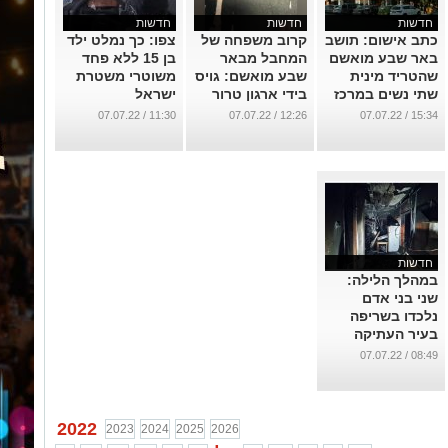
חדשות
חדשות
חדשות
כתב אישום: תושב
קרוב משפחה של
צפו: כך נמלט ילד
באר שבע מואשם
המחבל מבאר
בן 15 ללא פחד
שהטריד מינית
שבע מואשם: גויס
משוטרי משטרת
שתי נשים במרכז
בידי ארגון טרור
ישראל
גילת
במטרה להסתנן
...
11:30 / 07.07.22
12:26 / 07.07.22
15:34 / 07.07.22
לשורות צה"ל
...
...
חדשות
במהלך הלילה:
שני בני אדם
נלכדו בשריפה
בעיר העתיקה
...
08:49 / 07.07.22
2022
2023
2024
2025
2026