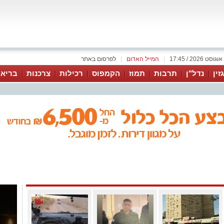
|
המייל האדום
|
לפרסום באתר
זין
נדל"ן
תרבות
תמוז
הקמפוס
רכילות
צרכנות
בריאו