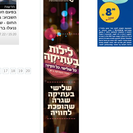
חדשות
בפעם השנ
השבוע: ב
החום - שנ
ננעלו בר
...
15:20 / 22.07.22
6
17
18
19
20