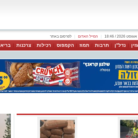
|
המייל האדום
|
לפרסום באתר
זין
נדל"ן
תרבות
תמוז
הקמפוס
רכילות
צרכנות
בריאו