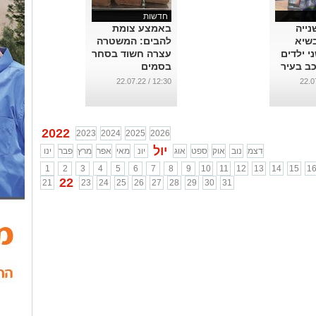
חדשות
ייה
באמצע צומת
שיא
להבים: המשטרה
י ילדים
עצרה חשוד בסחר
כב בעיר
בסמים
...
12:30 / 22.07.22
2022
2023
2024
2025
2026
יול
דצמ
נוב
אוק
ספט
אוג
יונ
מאי
אפר
מרץ
פבר
ינו
1
2
3
4
5
6
7
8
9
10
11
12
13
14
15
1
22
21
23
24
25
26
27
28
29
30
31