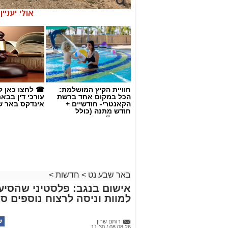
אולי יעניי
חוויית הקיץ המושלמת:
☎ לחצו כאן ל
הכל במקום אחד ברשת
עורכי דין בבא
הקאנטרי- חודשיים +
אינדקס באר ש
חודש מתנה (כולל
החגים!)
באר שבע נט
>
חדשות
>
אישום בנגב: פלסטיני שהסי
למוות וניסה לרצוח נוספים ס
רותם שרון
קרדיט: רמ"י
08.08.26 / 11:30