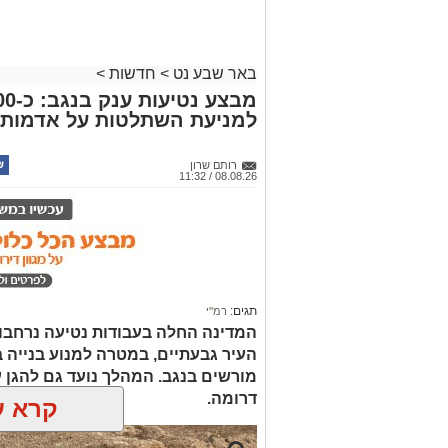
באר שבע נט
>
חדשות
>
למניעת השתלטות על אדמות 
רותם שרון
08.08.26 / 11:32
תגים:
רמ''י
המדינה החלה בעבודות נטיעה נרחבו
העיר גבעתיים, במטרה למנוע בנייה ב
דרומה.
קרא ע