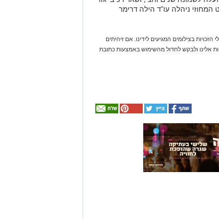
 המחוזי ניהלה עו"ד הילה דרימר
 הזכויות בצילומים המגיעים לידינו. אם זיהיתים
נות אלינו ולבקש לחדול מהשימוש באמצעות כתובת
אולי
יעניין
אותך
גם
☎ לחצו כאן לרשימת
חוויית הקיץ המושלמת:
עורכי דין בבאר שבע -
הכל במקום אחד ברשת
הקאנטרי- חודשיים +
אינדקס באר שבע נט
חודש מתנה (כולל
החגים!)