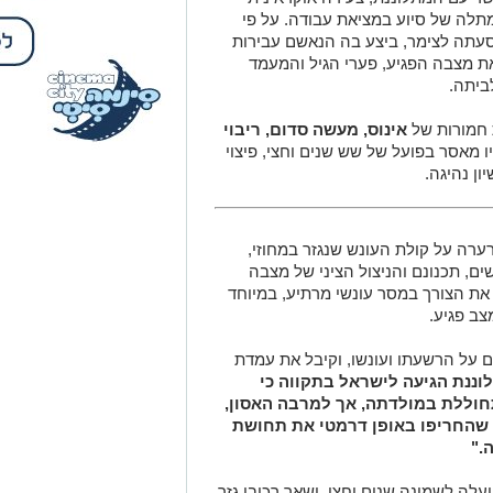
לה של סיוע במציאת עבודה. על פי
עתה לצימר, ביצע בה הנאשם עבירות
את מצבה הפגיע, פערי הגיל והמעמד
ביתה.
 חמורות של
אינוס, מעשה סדום, ריבוי
ליו מאסר בפועל של שש שנים וחצי, פיצוי
רערה על קולת העונש שנגזר במחוזי,
ם, תכנונם והניצול הציני של מצבה
ת הצורך במסר עונשי מרתיע, במיוחד
צב פגיע.
 על הרשעתו ועונשו, וקיבל את עמדת
וננת הגיעה לישראל בתקווה כי
ללת במולדתה, אך למרבה האסון,
שהחריפו באופן דרמטי את תחושת
."
ה לשמונה שנים וחצי, ושאר רכיבי גזר