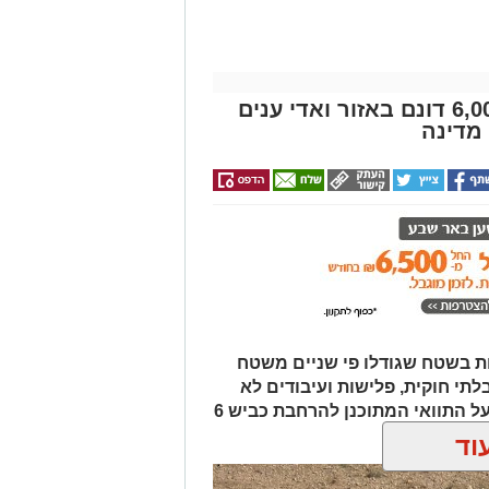
מבצע נטיעות ענק בנגב: כ-6,000 דונם באזור ואדי ענים
מדינה
ת בשטח שגודלו פי שניים משטח
לתי חוקית, פלישות ועיבודים לא
מורשים בנגב. המהלך נועד גם להגן על התוואי המתוכנן להרחבת כביש 6
וד