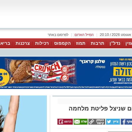
|
המייל האדום
|
לפרסום באתר
זין
נדל"ן
תרבות
תמוז
הקמפוס
רכילות
צרכנות
בריאו