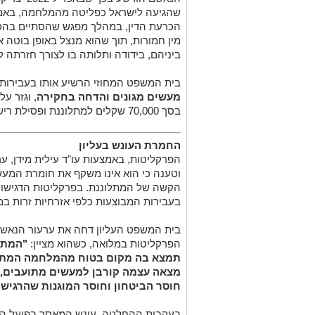
שהגיעה לישראל כפליטה מהמלחמה, באמת
הכרעת הדין, במהלך מפגש שהסתיים בהס
מין חמורות, תוך שהוא מנצל באופן בוטה 
ביניהם, בידודה ותלותה בו לצורך חזרתה ל
בית המשפט המחוזי הרשיע אותו בעבירות
מעשים מגונים והדחה בחקירה
, וגזר ע
בסך 70,000 שקלים למתלוננת ופסילת רישיון נהיגה.
החמרת העונש בעליון
הפרקליטות, באמצעות עו"ד עילית מידן, ע
וטענה כי הוא אינו משקף את חומרת המעשי
הקשה של המתלוננת. בפרקליטות הדגישו א
בעבירות המבוצעות כלפי אזרחיות זרות במ
בית המשפט העליון דחה את ערעור הנאשם
הפרקליטות במלואה, כשהוא מציין:
"המתל
תמצא בה מקום בטוח מהמלחמה המתחו
מצאה עצמה קורבן למעשים מתועבים, 
חוסר הביטחון וחוסר המוגנות שהרגישה
בעקבות ההחלטה, עונש המאסר בפועל הועל