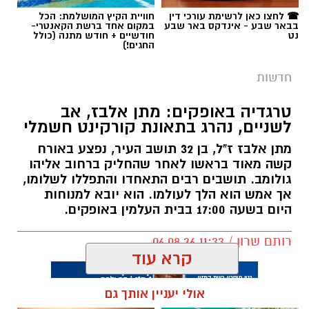
☎ לחצו כאן לרשימת עורכי דין
חוויית הקיץ המושלמת: הכל
בבאר שבע - אינדקס באר שבע
במקום אחד ברשת הקאנטרי-
נט
חודשיים + חודש מתנה (כולל
החגים!)
חדשות
טרגדיה באופקים: מתן אלבז, אב
לשניים, נהרג בתאונת קורקינט חשמלי
מתן אלבז ז"ל, בן 32 תושב העיר, נפצע באורח
קשה מאוד בראשו לאחר שהחליק ברחוב אליהו
גולומב. תושבים רבים התאחדו והתפללו לשלומו,
אך אמש הוא הלך לעולמו. הוא יובא למנוחות
היום בשעה 17:00 בבית העלמין באופקים.
רותם שרון / 11:33 06.08.26
קרא עוד
אולי יעניין אותך גם