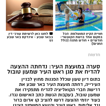
תגים:
מתן אלבז ז"ל
חוויית הקיץ המושלמת: הכל
☎ לחצו כאן לרשימת עורכי דין
במקום אחד ברשת הקאנטרי-
בבאר שבע - אינדקס באר שבע
חודשיים + חודש מתנה (כולל
נט
החגים!)
חדשות
סערה במועצת העיר: נדחתה ההצעה
להדיח את סגן ראש העיר שמעון טובול
בתום דיון טעון שכלל הפגנות מחוץ לבניין
העירייה, דחתה מועצת העיר באר שבע את
דרישת חברי הקואליציה להדיח מתפקידו את
שמעון טובול, בעקבות הגשת כתב האישום נגדו.
בעוד יוזמי ההצעה דרשו להציב קו אדום ברור
נגד אלימות, ראש העיר והיועץ המשפטי הציגו