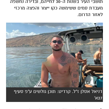
תושבי העיר בשנות ה-30 לחייהם, ובדירה נחשפה
מעבדת סמים ששימשה כקו ייצור והפצה מרכזי
לאזור הדרום.
דניאל אסלן ז"ל. קרדיט: תוכן גולשים ע"פ סעיף
27א'