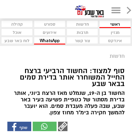
ראשי
חדשות
ספורט
קהילה
מגזין
תרבות
אירועים
אוכל
אינדקס
צור קשר
WhatsApp
לוח באר שבע
חדשות
סוף למצוד: החשוד הרביעי ברצח
החייל המשוחרר אותר בדירת סמים
בבאר שבע
החשוד בן ה-19, שנמלט מאז הרצח ביוני, אותר
בדירת מסתור של כנופיית פשיעה בעיר באר
שבע, שבה פעלה מעבדת סמים. הוא יועבר
להמשך חקירה בימ"ר מחוז צפון.