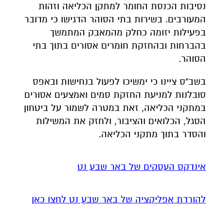
נסיבות הכנסת החומר למתקן הכליאה וזהות
המעורבים. בשירות בתי הסוהר הדגישו כי מדובר
בפעילות יזומה כחלק מהמאבק המתמשך
בהברחות ובהחזקת חומרים אסורים בתוך בתי
הסוהר.
בשב"ס ציינו כי ימשיכו לפעול בנחישות ובאפס
סובלנות למניעת החזקת סמים ואמצעים אסורים
במתקני הכליאה, זאת במטרה לשמור על ביטחון
הסגל, הכלואים והציבור, ולחזק את המשילות
והסדר בתוך מתקני הכליאה.
אינדקס העסקים של באר שבע נט
להורדת אפליקציה של באר שבע נט לחצו כאן