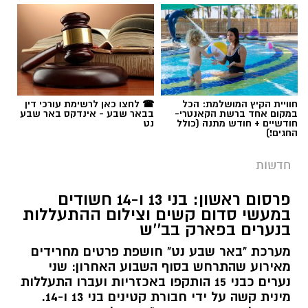
תגים:
משטרה
חוויית הקיץ המושלמת: הכל
☎ לחצו כאן לרשימת עורכי דין
במקום אחד ברשת הקאנטרי-
בבאר שבע - אינדקס באר שבע
חודשיים + חודש מתנה (כולל
נט
החגים!)
חדשות
פרסום ראשון: בני 13 ו-14 חשודים
במעשי סדום קשים וצילום ההתעללות
בנערים בפארק בב''ש
מערכת "באר שבע נט" חושפת פרטים מחרידים
מאירוע שהתרחש בסוף השבוע האחרון: שני
נערים כבני 15 הותקפו באכזריות ועברו התעללות
קרדיט: משטרת ישראל
מינית קשה על ידי חבורת קטינים בני 13 ו-14.