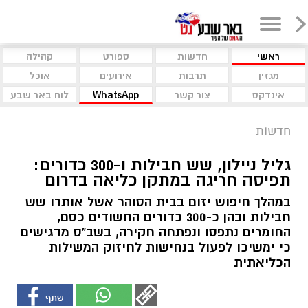
ראשי
חדשות
ספורט
קהילה
מגזין
תרבות
אירועים
אוכל
אינדקס
צור קשר
WhatsApp
לוח באר שבע
חדשות
גליל ניילון, שש חבילות ו-300 כדורים:
תפיסה חריגה במתקן כליאה בדרום
במהלך חיפוש יזום בבית הסוהר אשל אותרו שש
חבילות ובהן כ-300 כדורים החשודים כסם,
החומרים נתפסו ונפתחה חקירה, בשב"ס מדגישים
כי ימשיכו לפעול בנחישות לחיזוק המשילות
הכליאתית