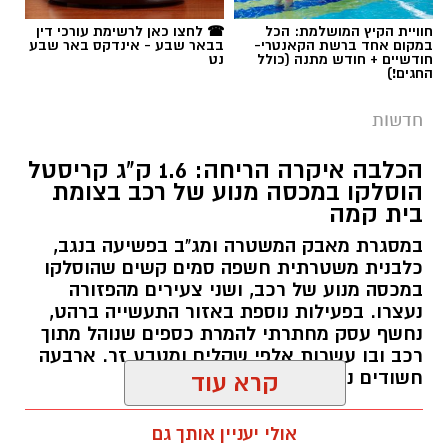
חוויית הקיץ המושלמת: הכל
☎ לחצו כאן לרשימת עורכי דין
במקום אחד ברשת הקאנטרי-
בבאר שבע - אינדקס באר שבע
חודשיים + חודש מתנה (כולל
נט
החגים!)
חדשות
הכלבה איקרה הריחה: 1.6 ק"ג קריסטל
הוסלקו במכסה מנוע של רכב בצומת
בית קמה
במסגרת מאבק המשטרה ומג"ב בפשיעה בנגב,
כלבנית משטרתית חשפה סמים קשים שהוסלקו
במכסה מנוע של רכב, ושני צעירים מהפזורה
נעצרו. בפעילות נוספת באזור התעשייה ברהט,
נחשף עסק מחתרתי להמרת כספים שנוהל מתוך
רכב ובו עשרות אלפי שקלים ומטבע זר. ארבעה
חשודים נעצרו בסך הכל.
קרא עוד
רותם שרון / 19:00 06.08.26
אולי יעניין אותך גם