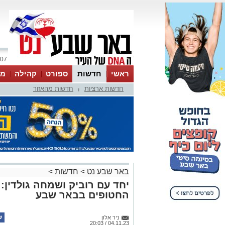
07 אוגוסט 2026 / 17:07
ראשי
חדשות
ספורט
קהילה
מג
חדשות ארציות
חדשות מהאזור
עסקים
טיפים והמלצות
|
באר שבע נט
>
חדשות
>
יחד עם רוביק ושמחה גולדין:
החטופים בבאר שבע
ניר אלון
04.11.23 / 20:03