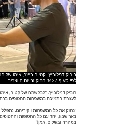
רוביק דנילוביץ' וקטייה בייזר, אימו של ה
לפי סעיף 27 א' בחוק זכויות היוצרים
רוביק דנילוביץ': "לבקשתה של קטיה, אימו
לעצרת התמיכה במשפחות החטופים ברחב
"נחזק את כל המשפחות ויקיריהם. נתפלל ונ
באר שבע, יחד עם כל החטופות והחטופים 
במהרה ובשלום, אמן!".
אנו מכבדים זכויות יוצרים ועושים מאמץ לאתר את בעלי
בפרסומינו צילום שיש לכם זכויות בו, אתם רשאים לפ
המייל:
ram@isnet.co.il