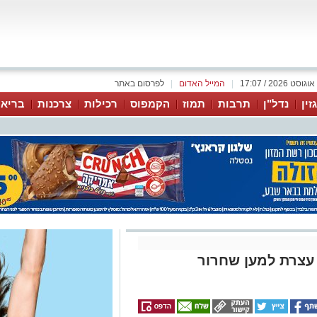
|
המייל האדום
|
לפרסום באתר
זין
נדל"ן
תרבות
תמוז
הקמפוס
רכילות
צרכנות
בריאו
 עצרת למען שחרור