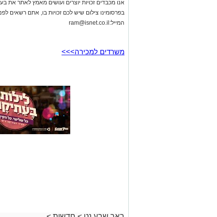
משרדים למכירה>>>
באר שבע נט
>
חדשות
>
סוף טרגי לחיפושים: אותרה גו
מדימונה; מעצר החשודים הו
רותם שרון