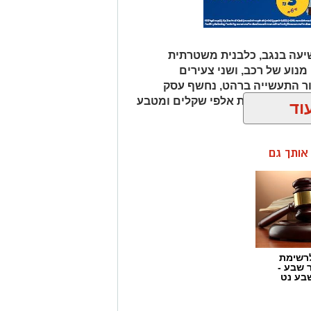
וע של רכב, ושני צעירים
 תקווה ב-18 ביולי, יום לאחר המועד שבו דווח כי נראה לאחרונה
ור התעשייה ברהט, נחשף עסק
כב ובו עשרות אלפי שקלים ומטבע
וד
 החשודים בשנית לבית המשפט. בעוד
רה וקשירת קשר לביצוע פשע, מסרה
 במותו של דיין. בית המשפט נעתר
ן אותך גם
לבקשת החוקרים והאריך את מעצרם של השניים בשישה ימים נוספים, עד ל-12
תתפים בצערה הכבד של המשפחה
מעמיקה במטרה להגיע לחקר האמת
רשימת
 הזכויות בצילומים המגיעים לידינו. אם זיהיתים
ר שבע -
נות אלינו ולבקש לחדול מהשימוש באמצעות כתובת
בע נט