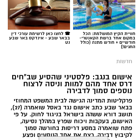
תגים:
רמ''י
חוויית הקיץ המושלמת: הכל
☎ לחצו כאן לרשימת עורכי דין
במקום אחד ברשת הקאנטרי-
בבאר שבע - אינדקס באר שבע
חודשיים + חודש מתנה (כולל
נט
החגים!)
חדשות
אישום בנגב: פלסטיני שהסיע שב"חים
דרס אחד מהם למוות וניסה לרצוח
נוספים סמוך לדבירה
פרקליטות המדינה הגישה לבית המשפט המחוזי
בבאר שבע כתב אישום נגד באסל שואמרה (27),
תושב דורא ששהה בישראל בניגוד לחוק. על פי
האישום, בעקבות ויכוח שפרץ במהלך נסיעה,
פתח שואמרה במסע דריסות בחורשה סמוך
לקיבוץ דבירה, רצח את אחד הנוסעים ופצע
קרדיט: רמ"י