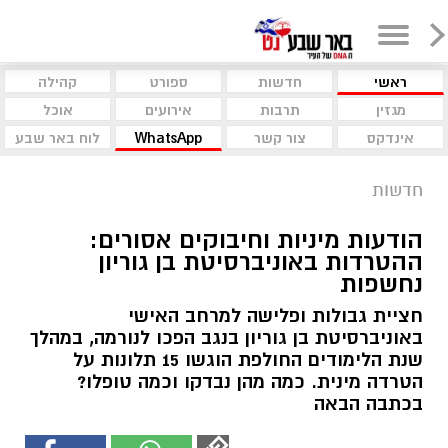
ראשי
חדשות
ספורט
קהילה
מגזין
תרבות
אירועים
אוכל
אינדקס
צור קשר
WhatsApp
לוח באר שבע
חדשות
הודעות מיניות וחיבוקים אסורים:
ההטרדות באוניברסיטת בן גוריון
נחשפות
חציית גבולות ופלישה למרחב האישי
באוניברסיטת בן גוריון בנגב הפכו לנורמה, במהלך
שנת הלימודים החולפת הוגשו 15 תלונות על
הטרדה מינית. כמה מהן נבדקו וכמה טופלו?
בכתבה הבאה