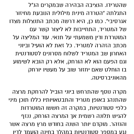
שהטרידו. הנציבה הבהירה שבמקרים הנ"ל
התגלתה "הטרדה מינית מילולית הנובעת מחיזור
אגרסיבי". כמו כן, היא דרשה מכתב התנצלות מצדו
של המטריד, התחייבות לא ליצור קשר עם
המוטרדת ודין משמעתי על תנאי. עוד המליצה על
מכתב הזהרה למטריד. כל זאת לא הועיל וביוני
האחרון שב המטריד לשלוח מסרונים לסטודנטית
וגם הפעם הוא לא הורחק, אלא רק הובא לשימוע
בו הוחלט שאם יחזור שוב על מעשיו יורחק
מהאוניברסיטה.
מקרה נוסף שהתרחש ביוני הוביל להרחקת מרצה
שהתנהג באופן מטריד והתבטאויותיו כללו תוכן מיני
כלפי סטודנטיות, במקרה זה חששו המוטרדות
להגיש תלונה רשמית אך המרצה הורחק, ננזף
והוזהר. מוקדם יותר השנה בחודש מרץ מרצה אשר
נגע במספר סטודנטיות במהלך בחינה הועמד לדין