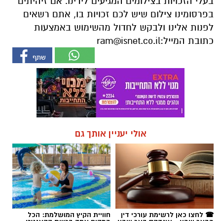
בעלי הזכויות בצילומים המגיעים לידינו. אם זיהיתים
בפרסומינו צילום שיש לכם זכויות בו, אתם רשאים
לפנות אלינו ולבקש לחדול מהשימוש באמצעות
כתובת המייל:
ram@isnet.co.il
אולי יעניין אותך גם
☎ לחצו כאן לרשימת עורכי דין
חוויית הקיץ המושלמת: הכל