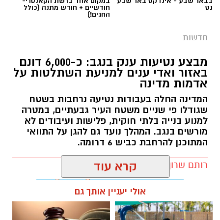
בבאר שבע - אינדקס באר שבע
במקום אחד ברשת הקאנטרי-
נט
חודשיים + חודש מתנה (כולל
החגים!)
חדשות
מבצע נטיעות ענק בנגב: כ-6,000 דונם
באזור ואדי ענים למניעת השתלטות על
אדמות מדינה
המדינה החלה בעבודות נטיעה נרחבות בשטח
שגודלו פי שניים משטח העיר גבעתיים, במטרה
למנוע בנייה בלתי חוקית, פלישות ועיבודים לא
מורשים בנגב. המהלך נועד גם להגן על התוואי
המתוכנן להרחבת כביש 6 דרומה.
רותם שרון / 11:32 08.08.26
קרא עוד
אולי יעניין אותך גם