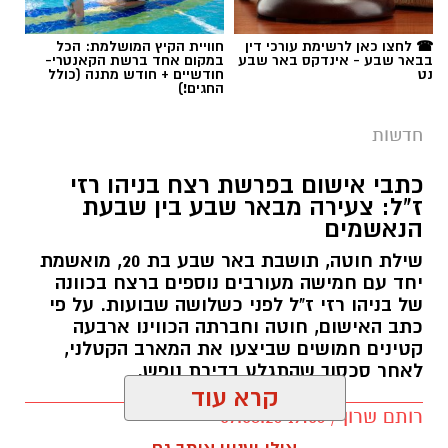
תגים:
פרופ' אביב גולדברט
☎ לחצו כאן לרשימת עורכי דין
חוויית הקיץ המושלמת: הכל
בבאר שבע - אינדקס באר שבע
במקום אחד ברשת הקאנטרי-
נט
חודשיים + חודש מתנה (כולל
החגים!)
חדשות
כתבי אישום בפרשת רצח בניהו רזי
ז"ל: צעירה מבאר שבע בין שבעת
הנאשמים
שילת חוטה, תושבת באר שבע בת 20, מואשמת
יחד עם חמישה מעורבים נוספים ברצח בכוונה
של בניהו רזי ז"ל לפני כשלושה שבועות. על פי
כתב האישום, חוטה וחברתה הכווינו ארבעה
קטינים חמושים שביצעו את המארב הקטלני,
לאחר סכסוך שהתגלע בדירת נופש.
קרא עוד
קרדיט: סורוקה
רותם שרון / 19:06 07.08.26