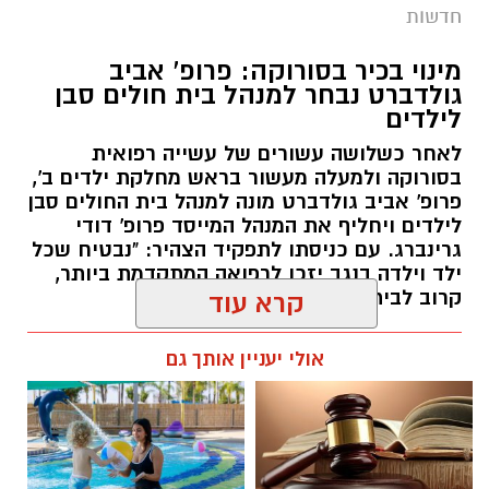
חדשות
מינוי בכיר בסורוקה: פרופ' אביב
גולדברט נבחר למנהל בית חולים סבן
לילדים
לאחר כשלושה עשורים של עשייה רפואית
בסורוקה ולמעלה מעשור בראש מחלקת ילדים ב',
פרופ' אביב גולדברט מונה למנהל בית החולים סבן
לילדים ויחליף את המנהל המייסד פרופ' דודי
גרינברג. עם כניסתו לתפקיד הצהיר: "נבטיח שכל
ילד וילדה בנגב יזכו לרפואה המתקדמת ביותר,
קרוב לבית".
קרא עוד
רותם שרון / 19:10 07.08.26
אולי יעניין אותך גם