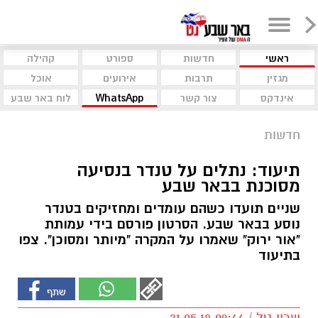
ראשי
חדשות
ספורט
קהילה
מגזין
תרבות
אירועים
אוכל
אינדקס
צור קשר
WhatsApp
לוח באר שבע
חדשות
תיעוד: נתלים על טנדר בנסיעה
מסוכנת בבאר שבע
שניים תועדו כשהם עומדים ומחזיקים בטנדר
נוסע בבאר שבע. הסרטון פורסם בידי עמותת
"אור ירוק" שאמרו על המקרה "מיותר ומסוכן". צפו
בתיעוד
שרון טל / 09:46 31.05.18