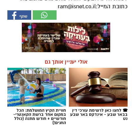
כתובת המייל:
ram@isnet.co.il
אולי יעניין אותך גם
☎ לחצו כאן לרשימת עורכי דין
חוויית הקיץ המושלמת: הכל
בבאר שבע - אינדקס באר שבע
במקום אחד ברשת הקאנטרי-
נט
חודשיים + חודש מתנה (כולל
החגים!)