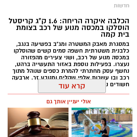
חדשות
הכלבה איקרה הריחה: 1.6 ק"ג קריסטל
הוסלקו במכסה מנוע של רכב בצומת
בית קמה
במסגרת מאבק המשטרה ומג"ב בפשיעה בנגב,
כלבנית משטרתית חשפה סמים קשים שהוסלקו
במכסה מנוע של רכב, ושני צעירים מהפזורה
נעצרו. בפעילות נוספת באזור התעשייה ברהט,
נחשף עסק מחתרתי להמרת כספים שנוהל מתוך
רכב ובו עשרות אלפי שקלים ומטבע זר. ארבעה
חשודים נעצרו בסך הכל.
קרא עוד
רותם שרון / 19:00 06.08.26
אולי יעניין אותך גם