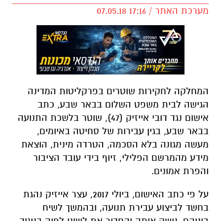
מערכת האתר / 17:16 07.05.18
המחלקה לחקירות שוטרים בפרקליטות המדינה
הגישה לבית משפט השלום בבאר שבע, כתב
אישום נגד דובי אייזיק (47), שוטר בלשכת התנועה
בבאר שבע, בגין עבירות של סחיטה באיומים,
מעשה מגונה בלא הסכמה, הטרדה מינית, הוצאת
מידע מהמרשם הפלילי, זיוף בידי עובד הציבור
והפרת אמונים.
על פי כתב האישום, ביולי 2017, עצר אייזיק נהגת
בחשד לביצוע עבירת תנועה, ובהמשך לשיח
ביניהם, נישק אותה והחדיר את לשונו לפיה בניגוד