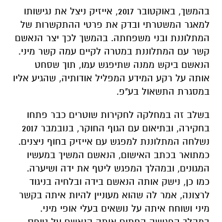
בהמשך, באוקטובר 2017, אייזיק ניצל את נגישותו
למאגר המשטרתי ובדק את פרטי ההתקשרות של
המתלוננת ובני משפחתה. בהמשך לכך יצר הנאשם
קשר עם המתלוננת במטרה לקיים עמה קשר מיני.
הנאשם ביקש ממנה שתיפגש עמו, תוך שסחט
אותה על רקע המידע המפליל אודותיה, שהגיע אליו
במסגרת התשאול בע"פ.
בשלב זה במחלקה לחקירות שוטרים כבר פתחו
בחקירה, ובתיאום עם הגוף החוקר, בנובמבר 2017
נשלחה המתלוננת למפגש עם אייזיק בחוף ניצנים.
כמתואר בכתב האישום, הנאשם המשיך במעשיו
המגונים, ובמהלך המפגש ליטף את ידה ושיערה.
כמו כן, נישק אותה הנאשם בידה ובלחיה בניגוד
לרצונה, אמר לה שהוא מעוניין להיות איתה בקשר
מיני ושוחח איתה על נושאים בעלי אופי מיני.
במהלך הפגישה החתים אותה הנאשם על טופס