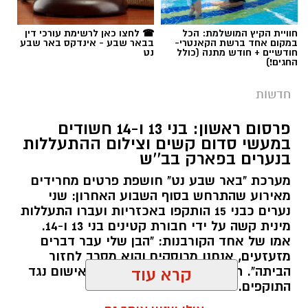
תגים:
משטרה
חוויית הקיץ המושלמת: הכל
☎ לחצו כאן לרשימת עורכי דין
במקום אחד ברשת הקאנטרי-
בבאר שבע - אינדקס באר שבע
חודשיים + חודש מתנה (כולל
נט
החגים!)
חדשות
פרסום ראשון: בני 13 ו-14 חשודים
במעשי סדום קשים וצילום ההתעללות
בנערים בפארק בב''ש
מערכת "באר שבע נט" חושפת פרטים מחרידים
מאירוע שהתרחש בסוף השבוע האחרון: שני
נערים כבני 15 הותקפו באכזריות ועברו התעללות
קרדיט: משטרת ישראל
מינית קשה על ידי חבורת קטינים בני 13 ו-14.
אמו של אחד הקורבנות: "הבן שלי עבר דברים
שוטרי המחוז הדרומי ולוחמי המשמר הלאומי של
מזעזעים, אנחנו מרוסקים והוא מסרב לחזור
מג"ב ממשיכים להנחית מכות על תשתיות
הביתה". תוך ימים ספורים: צפוי כתב אישום נגד
קרא עוד
התוקפים.
הפשיעה בנגב, עם שתי תפיסות משמעותיות
ביממות האחרונות. במסגרת פעילות סמויה