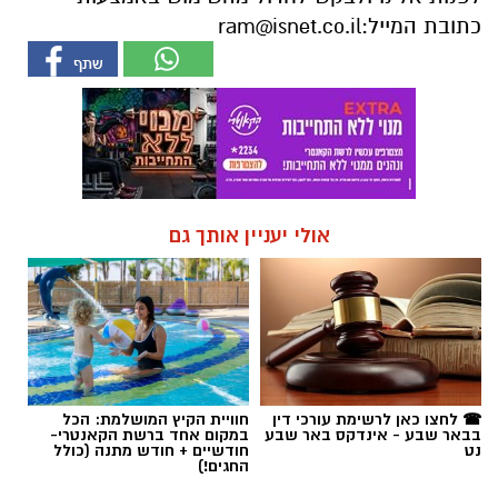
כתובת המייל:
ram@isnet.co.il
אולי יעניין אותך גם
☎ לחצו כאן לרשימת עורכי דין
חוויית הקיץ המושלמת: הכל
בבאר שבע - אינדקס באר שבע
במקום אחד ברשת הקאנטרי-
נט
חודשיים + חודש מתנה (כולל
החגים!)