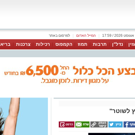
|
המייל האדום
|
לפרסום באתר
זין
נדל"ן
תרבות
תמוז
הקמפוס
רכילות
צרכנות
בריאו
ה פעילות אכיפה של שוטרים
עצרו לבדיקה שני בני מיעוטים והותקפו
ראייה ואמר לחברו על המשטרה