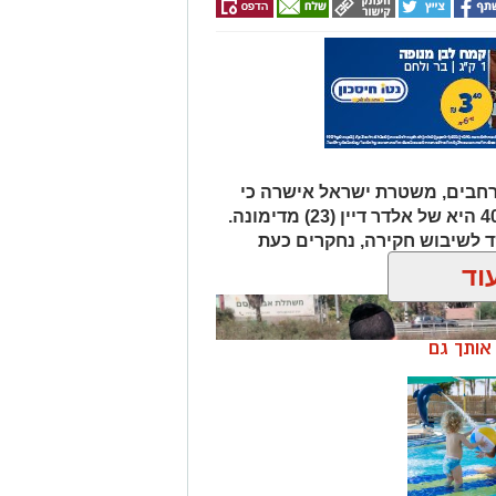
הגופה שאותרה הבוקר סמוך לכביש 40 היא של אלדר דיין (23) מדימונה.
 לשיבוש חקירה, נחקרים כעת
ך.
וד
ן אותך גם
מושלמת:
חד ברשת
יים +
ולל
התפתחות קשה וכואבת בפרשת היעדרותו של אלדר דיין ז"ל, צעיר בן 23 מדימונה,
התירה היום (חמישי) לפרסום כי הגופה