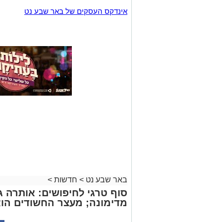
באר שבע נט
>
חדשות
>
סוף טרגי לחיפושים: אותרה גו
מדימונה; מעצר החשודים הו
רותם שרון
06.08.26 / 19:00
תגים:
אלדר דיין
לאחר שבועיים של חרדה וחיפושים נ