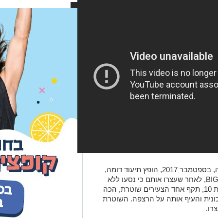
לא מדובר בפעם הראשונה, לפני כחצי שנה, בספטמבר 2017, הופץ תיעוד דומה,
של בני מיעוטים התוקפים שוטרים במרכז BIG, לאחר שעצרו אותם כי נסעו ללא
חגורת בטיחות. בתיעוד שנחשף אז בחדשות 10, תקף אחד הצעירים שוטרת, הכה
ונית והעיף אותה על הרצפה. השוטרת