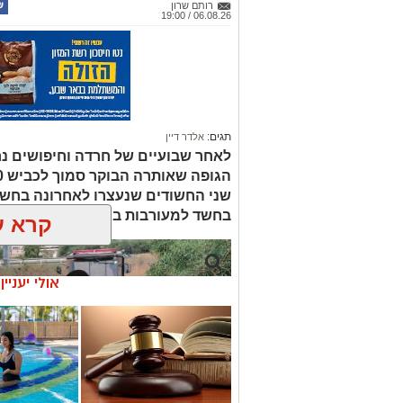
שני החשודים שנעצרו לאחרונה בחשד
בחשד למעורבות במותו ומעצרם הואר
קרא ע
אולי יעניי
☎ לחצו כאן לרשימת
חוויית הקיץ ה
עורכי דין בבאר שבע -
הכל במקום א
אינדקס באר שבע נט
הקאנטרי- חודש
חודש מתנה (כ
החגים!)
קרדיט: זק"א
שנעדר מאז סוף חודש יולי. משטרת ישראל 