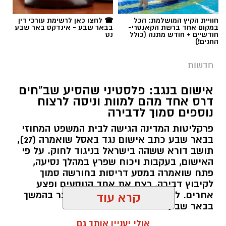
חוויית הקיץ המושלמת: הכל
☎ לחצו כאן לרשימת עורכי דין
במקום אחד ברשת הקאנטרי-
בבאר שבע - אינדקס באר שבע
חודשיים + חודש מתנה (כולל
נט
החגים!)
חדשות
אישום בנגב: פלסטיני שהסיע שב"חים
דרס אחד מהם למוות וניסה לרצוח
נוספים סמוך לדבירה
פרקליטות המדינה הגישה לבית המשפט המחוזי
בבאר שבע כתב אישום נגד באסל שואמרה (27),
תושב דורא ששהה בישראל בניגוד לחוק. על פי
האישום, בעקבות ויכוח שפרץ במהלך נסיעה,
פתח שואמרה במסע דריסות בחורשה סמוך
לקיבוץ דבירה, רצח את אחד הנוסעים ופצע
קרדיט: רמ"י
אחרים. לאחר מכן נמלט מהזירה ונעצר בהמשך
קרא עוד
בבאר שבע.
המדינה, בהובלת החטיבה לשמירה על הקרקע
אולי יעניין אותך גם