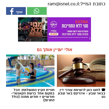
כתובת המייל:
ram@isnet.co.il
אולי יעניין אותך גם
☎ לחצו כאן לרשימת עורכי דין
חוויית הקיץ המושלמת: הכל
בבאר שבע - אינדקס באר שבע
במקום אחד ברשת הקאנטרי-
נט
חודשיים + חודש מתנה (כולל
החגים!)