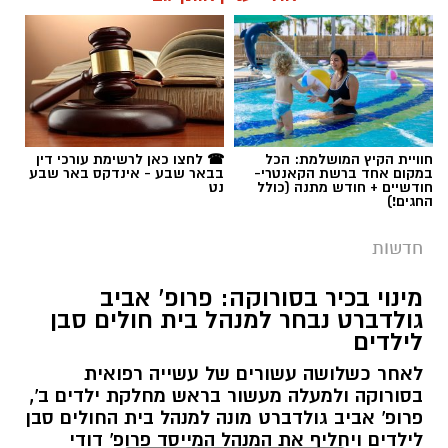
ברשות מקרקעי ישראל (רמ"י), מחדשת בימים אלה
רותם שרון / 11:30 08.08.26
את עבודות הנטיעה באזור ואדי ענים שבנגב.
הפעילות, המבוצעת בפועל על ידי קק"ל ומאובטחת
על ידי משטרת ישראל, מקיפה שטח עצום של
כ-6,000 דונם – פי שניים בקירוב משטחה של העיר
גבעתיים. העבודות מתבצעות כחלק מפעילות
תגים:
משטרה
חוויית הקיץ המושלמת: הכל
☎ לחצו כאן לרשימת עורכי דין
רציפה ועקבית המתקיימת מזה למעלה משלושה
במקום אחד ברשת הקאנטרי-
בבאר שבע - אינדקס באר שבע
עשורים במטרה להגן על קרקעות המדינה באזור
חודשיים + חודש מתנה (כולל
נט
החגים!)
הדרום.
חדשות
ברשות מקרקעי ישראל מדגישים כי אסטרטגיית
הנטיעות הוכחה לאורך השנים ככלי יעיל במיוחד
מינוי בכיר בסורוקה: פרופ' אביב
גולדברט נבחר למנהל בית חולים סבן
לשמירה על הקרקעות. מטרתו המרכזית של
לילדים
המבצע הנוכחי היא למנוע פלישות לשטחים
פתוחים, לעצור עיבודים חקלאיים בלתי מורשים
לאחר כשלושה עשורים של עשייה רפואית
בסורוקה ולמעלה מעשור בראש מחלקת ילדים ב',
ולבלום ניסיונות לבנייה לא חוקית. בנוסף, הנטיעות
פרופ' אביב גולדברט מונה למנהל בית החולים סבן
מסייעות בהגנה על תשתיות לאומיות עתידיות
לילדים ויחליף את המנהל המייסד פרופ' דודי