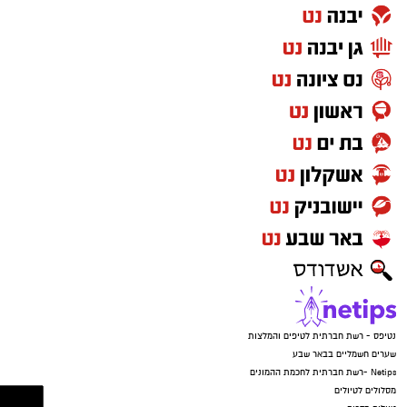
איימו על הקורבנות שאם ידברו הם יגיעו עד לביתם,
זרקו את הטלפונים ונמלטו מהמקום.
נטיפס - רשת חברתית לטיפים והמלצות
שערים חשמליים בבאר שבע
Netips -רשת חברתית לחכמת ההמונים
מסלולים לטיולים
טיולים בדרום
עורך דין באשדוד
קריית גת נט
חולון נט
קרדיט: משטרת ישראל
פרסום
המשפחה נמצאת כעת בשבר מוחלט. "אני גמורה,
מרוסקת", זועקת האם. "מיום ליום אני מתרסקת
יותר. הבן שלי בטראומה, הוא לא מוכן לחזור