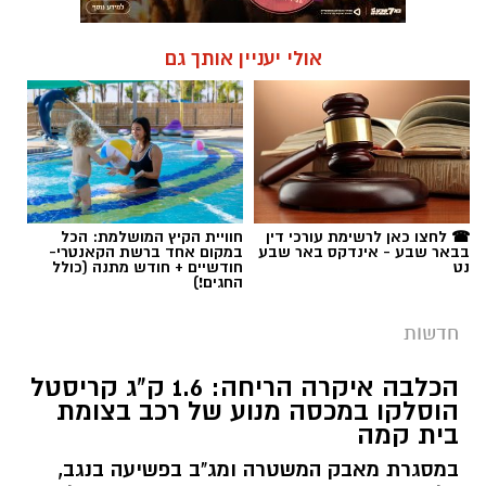
☎ לחצו כאן לרשימת עורכי דין
חוויית הקיץ המושלמת: הכל
בבאר שבע - אינדקס באר שבע
במקום אחד ברשת הקאנטרי-
נט
חודשיים + חודש מתנה (כולל
החגים!)
חדשות
הכלבה איקרה הריחה: 1.6 ק"ג קריסטל
הוסלקו במכסה מנוע של רכב בצומת
בית קמה
במסגרת מאבק המשטרה ומג"ב בפשיעה בנגב,
כלבנית משטרתית חשפה סמים קשים שהוסלקו
במכסה מנוע של רכב, ושני צעירים מהפזורה
נעצרו. בפעילות נוספת באזור התעשייה ברהט,
נחשף עסק מחתרתי להמרת כספים שנוהל מתוך
רכב ובו עשרות אלפי שקלים ומטבע זר. ארבעה
חשודים נעצרו בסך הכל.
קרא עוד
רותם שרון / 19:00 06.08.26
אולי יעניין אותך גם