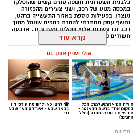
תגים:
משטרה
חוויית הקיץ המושלמת: הכל
☎ לחצו כאן לרשימת עורכי דין
במקום אחד ברשת הקאנטרי-
בבאר שבע - אינדקס באר שבע
חודשיים + חודש מתנה (כולל
נט
החגים!)
חדשות
פרסום ראשון: בני 13 ו-14 חשודים
במעשי סדום קשים וצילום ההתעללות
בנערים בפארק בב''ש
מערכת "באר שבע נט" חושפת פרטים מחרידים
מאירוע שהתרחש בסוף השבוע האחרון: שני
נערים כבני 15 הותקפו באכזריות ועברו התעללות
קרדיט: משטרת ישראל
מינית קשה על ידי חבורת קטינים בני 13 ו-14.
אמו של אחד הקורבנות: "הבן שלי עבר דברים