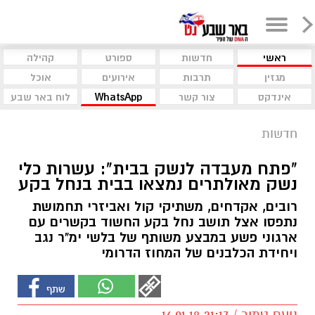
ראשי
חדשות
ספורט
קהילה
מגזין
תרבות
אירועים
אוכל
אינדקס
צור קשר
WhatsApp
לוח באר שבע
חדשות
"פתח מעבדה לנשק בבית": עשרות כלי
נשק מאולתרים נמצאו בבית בנחל בקע
רובים, אקדחים, משתיקי קול ואביזרי תחמושת
נתפסו אצל תושב נחל בקע החשוד בקשרים עם
ארגוני פשע במבצע משותף של בלשי ימ"ר נגב
ויחידת הכלבנים של המחוז הדרומי
נועם טמיר / 21:17 16.01.18