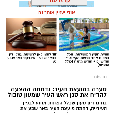
אולי יעניין אותך גם
תגים:
מתן אלבז ז"ל
חוויית הקיץ המושלמת: הכל
☎ לחצו כאן לרשימת עורכי דין
במקום אחד ברשת הקאנטרי-
בבאר שבע - אינדקס באר שבע
חודשיים + חודש מתנה (כולל
נט
החגים!)
חדשות
סערה במועצת העיר: נדחתה ההצעה
להדיח את סגן ראש העיר שמעון טובול
בתום דיון טעון שכלל הפגנות מחוץ לבניין
העירייה, דחתה מועצת העיר באר שבע את