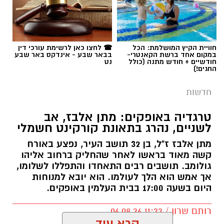
חוויית הקיץ המושלמת: הכל
☎ לחצו כאן לרשימת עורכי דין
במקום אחד ברשת הקאנטרי-
בבאר שבע - אינדקס באר שבע
חודשיים + חודש מתנה (כולל
נט
החגים!)
חדשות
טרגדיה באופקים: מתן אלבז, אב
לשניים, נהרג בתאונת קורקינט חשמלי
מתן אלבז ז"ל, בן 32 תושב העיר, נפצע באורח
קשה מאוד בראשו לאחר שהחליק ברחוב אליהו
גולומב. תושבים רבים התאחדו והתפללו לשלומו,
אך אמש הוא הלך לעולמו. הוא יובא למנוחות
היום בשעה 17:00 בבית העלמין באופקים.
רותם שרון / 11:33 06.08.26
קרא עוד