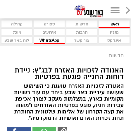
ראשי
חדשות
ספורט
קהילה
מגזין
תרבות
אירועים
אוכל
אינדקס
צור קשר
WhatsApp
לוח באר שבע
חדשות
האגודה לזכויות האזרח לבג"ץ: ניידת
דוחות החנייה פוגעת בפרטיות
האגודה לזכויות האזרח טוענת כי השימוש
שעושה עיריית באר שבע ביחד עם עוד רשויות
מקומיות בארץ, במצלמות מעקב לצורך אכיפת
עבירות חניה, פוגע בפרטיות האזרחים ו"מהווה
את קצה הקרחון של אלימות שלטונית החותרת
תחת זכויות האדם ואושיות הדמוקרטיה".