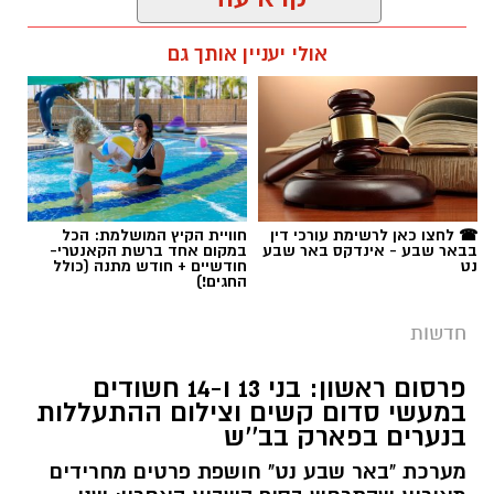
רותם שרון / 19:00 06.08.26
אולי יעניין אותך גם
תגים:
משטרה
☎ לחצו כאן לרשימת עורכי דין
חוויית הקיץ המושלמת: הכל
בבאר שבע - אינדקס באר שבע
במקום אחד ברשת הקאנטרי-
נט
חודשיים + חודש מתנה (כולל
החגים!)
חדשות
פרסום ראשון: בני 13 ו-14 חשודים
במעשי סדום קשים וצילום ההתעללות
בנערים בפארק בב''ש
מערכת "באר שבע נט" חושפת פרטים מחרידים