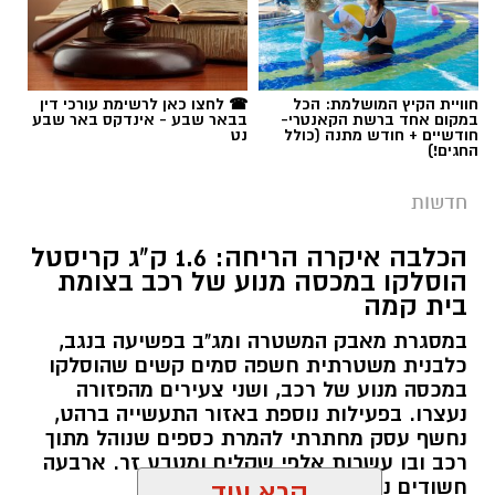
חוויית הקיץ המושלמת: הכל
☎ לחצו כאן לרשימת עורכי דין
במקום אחד ברשת הקאנטרי-
בבאר שבע - אינדקס באר שבע
חודשיים + חודש מתנה (כולל
נט
החגים!)
חדשות
הכלבה איקרה הריחה: 1.6 ק"ג קריסטל
הוסלקו במכסה מנוע של רכב בצומת
בית קמה
במסגרת מאבק המשטרה ומג"ב בפשיעה בנגב,
כלבנית משטרתית חשפה סמים קשים שהוסלקו
במכסה מנוע של רכב, ושני צעירים מהפזורה
נעצרו. בפעילות נוספת באזור התעשייה ברהט,
נחשף עסק מחתרתי להמרת כספים שנוהל מתוך
רכב ובו עשרות אלפי שקלים ומטבע זר. ארבעה
חשודים נעצרו בסך הכל.
קרא עוד