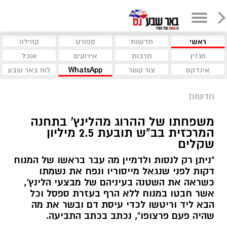
ראשי
חדשות
ספורט
קהילה
מגזין
תרבות
אירועים
אוכל
אינדקס
צור קשר
WhatsApp
לוח באר שבע
חדשות
משפחתו של ההרוג מהלינץ' בתחנה
המרכזית בב"ש תובעת 2.5 מיליון
שקלים
"ניתן רק לנסות ולדמיין מה עבר בראשו של המנוח
דקות לפני שנגאל מייסוריו ונפח את נשמתו
כשראה את השטנה בעיניהם של מבצעי הלינץ',
אשר חבטו במנוח ללא הרף בעזרת ספסל וכל
הבא ליד וריטשו לכדי עיסת דם ובשר את מה
שהיה פעם פרצופו", נכתב בכתב התביעה.