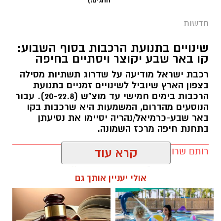
חדשות
שינויים בתנועת הרכבות בסוף השבוע:
קו באר שבע יקוצר ויסתיים בחיפה
רכבת ישראל מודיעה על שדרוג תשתיות מסילה
בצפון הארץ שיוביל לשינויים זמניים בתנועת
הרכבות בימים חמישי עד מוצ"ש (20-22.8). עבור
הנוסעים מהדרום, המשמעות היא שרכבות בקו
באר שבע-כרמיאל/נהריה יסיימו את נסיעתן
בתחנת חיפה מרכז השמונה.
רותם שרון / 16:30 09.08.26
קרא עוד
קרדיט: משטרת ישראל
אולי יעניין אותך גם
המאבק בפשיעה ובאלימות בחברה הערבית
נמשך. במסגרת מבצע "רשת ברזל" עליו הנחה
מפכ"ל המשטרה, המשיכו בסוף השבוע שוטרי
המחוז הדרומי ולוחמי מג"ב דרום בפעילות