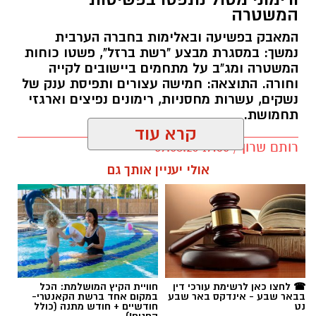
המשטרה
המאבק בפשיעה ובאלימות בחברה הערבית
נמשך: במסגרת מבצע "רשת ברזל", פשטו כוחות
המשטרה ומג"ב על מתחמים ביישובים לקייה
וחורה. התוצאה: חמישה עצורים ותפיסת ענק של
נשקים, עשרות מחסניות, רימונים נפיצים וארגזי
תחמושת.
קרא עוד
רותם שרון / 17:35 09.08.26
אולי יעניין אותך גם
תגים:
משטרה
☎ לחצו כאן לרשימת עורכי דין
חוויית הקיץ המושלמת: הכל
בבאר שבע - אינדקס באר שבע
במקום אחד ברשת הקאנטרי-
נט
חודשיים + חודש מתנה (כולל
החגים!)