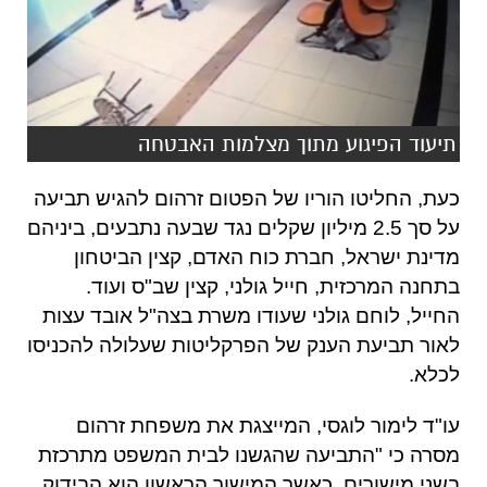
תיעוד הפיגוע מתוך מצלמות האבטחה
כעת
,
החליטו הוריו של הפטום זרהום להגיש תביעה
על סך
2.5
מיליון שקלים נגד שבעה נתבעים
,
ביניהם
מדינת ישראל
,
חברת כוח האדם
,
קצין הביטחון
בתחנה המרכזית
,
חייל גולני, קצין שב"ס ועוד
.
החייל
,
לוחם גולני שעודו משרת בצה
"
ל אובד עצות
לאור תביעת הענק של הפרקליטות שעלולה להכניסו
לכלא
.
עו
"
ד לימור לוגסי
,
המייצגת את משפחת זרהום
מסרה כי
"
התביעה שהגשנו לבית המשפט מתרכזת
בשני מישורים
,
כאשר המישור הראשון הוא הבידוק