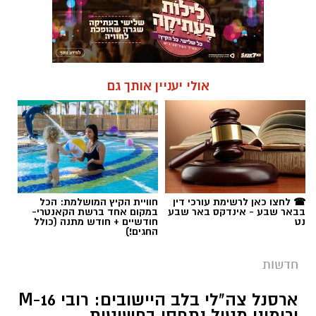
אולי יעניין אותך גם
☎ לחצו כאן לרשימת עורכי דין
חוויית הקיץ המושלמת: הכל
בבאר שבע - אינדקס באר שבע
במקום אחד ברשת הקאנטרי-
נט
חודשיים + חודש מתנה (כולל
החגים!)
חדשות
ארסנל צה"לי בלב היישובים: רובי M-16
ורימוני מטול נתפסו בפשיטות