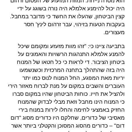
הוא מטרה נייחת
.
המוות המזעזע של הפטום זרהום
היה יכול להימנע אלמלא היה נורה בשוגג על ידי
קצין הביטחון
,
שהעלו את החשד כי מדובר במחבל
.
בעקבות הטעות בזיהוי
,
עבר זרהום לינץ
'
חסר
מעצורים
.
בתביעה ציינו כי
: "
זהו מוות מזעזע ומקומם שיכל
להמנע אלמלא התנהגות הרשויות והאמונים על
ביטחון הציבור
.
די לראות כי כל חטאו של המנוח
היה בזה שהתהלך בתחנה המרכזית וכשנשמעו
יריות מאת המפגע
,
החל המנוח לנוס כמו יתר
העוברים והשבים במקום על מנת לברוח מאזור הירי
ולהציל את חייו
.
כוחות הביטחון שהיו במקום סברו
כי המנוח הינו מחבל וזאת מבלי לבדוק שהמנוח
החזיק באמצעי לחימה והחלו לירות במנוח בירי
מאסיבי של כדורים
,
שחלקם היו כדורים מסוג
"
דום
דום
" –
כדורים מהסוג המסוכן והקטלני ביותר אשר