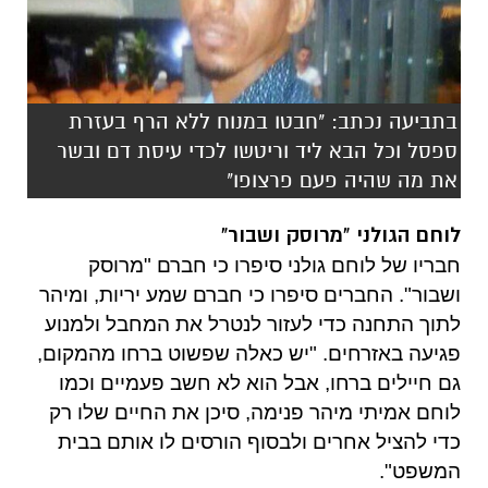
בתביעה נכתב: "חבטו במנוח ללא הרף בעזרת
ספסל וכל הבא ליד וריטשו לכדי עיסת דם ובשר
את מה שהיה פעם פרצופו"
לוחם הגולני "מרוסק ושבור"
חבריו של לוחם גולני סיפרו כי חברם
"
מרוסק
ושבור
".
החברים סיפרו כי חברם שמע יריות
,
ומיהר
לתוך התחנה כדי לעזור לנטרל את המחבל ולמנוע
פגיעה באזרחים
. "
יש כאלה שפשוט ברחו מהמקום
,
גם חיילים ברחו
,
אבל הוא לא חשב פעמיים וכמו
לוחם אמיתי מיהר פנימה
,
סיכן את החיים שלו רק
כדי להציל אחרים ולבסוף הורסים לו אותם בבית
המשפט
".