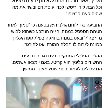
הלינץ
',
אשר חבטו במנוח ללא הרף בעזרת ספסל
וכל הבא ליד וריטשו לכדי עיסת דם ובשר את מה
שהיה פעם פרצופו
".
התביעה נגד לוחם גולני היא בטענה כי
"
סמוך לאחר
הטחת הספסל במנוח
,
הגיח הנתבע כשהוא לבוש
מדי צה
"
ל ובעט במנוח בחוזקה בפלג גופו העליון
בכוונה לגרום לו חבלה חמורה ו
/
או להורגו
".
ההליך הפלילי המתקיים כעת נגד הנתבעים
החשודים בלינץ
'
הוא קריטי
.
באם יימצאו אשמים
,
הם עלולים לעמוד בפני עונש מאסר ממושך
.